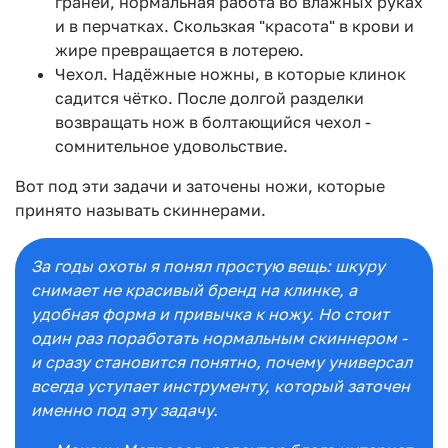
граней, нормальная работа во влажных руках
и в перчатках. Скользкая "красота" в крови и
жире превращается в лотерею.
Чехол. Надёжные ножны, в которые клинок
садится чётко. После долгой разделки
возвращать нож в болтающийся чехол -
сомнительное удовольствие.
Вот под эти задачи и заточены ножи, которые
принято называть скиннерами.
За годы охоты я понял простую вещь: шкуру
снимает не красивый бренд на клинке, а
удобная форма и привычка к ножу. Но стоит
один раз поработать нормальным скиннером -
и сразу становится понятно, почему универсал
всегда уступает инструменту, который заточен
именно под эту задачу.