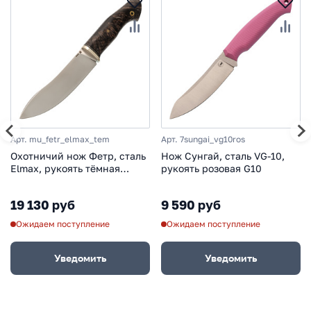
Арт. mu_fetr_elmax_tem
Арт. 7sungai_vg10ros
Охотничий нож Фетр, сталь
Нож Сунгай, сталь VG-10,
Elmax, рукоять тёмная
рукоять розовая G10
карельская береза
19 130 руб
9 590 руб
Ожидаем поступление
Ожидаем поступление
Уведомить
Уведомить