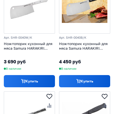
Арт. SHR-0040W/K
Арт. SHR-0040B/K
Нож-топорик кухонный для
Нож-топорик кухонный для
мяса Samura HARAKIRI
мяса Samura HARAKIRI
(SHR-0040W) 180 мм, сталь
(SHR-0040B) 180 мм, сталь
AUS-8, рукоять ABS пластик,
AUS-8, рукоять ABS пластик,
3 690 руб
4 450 руб
белый
чёрный
В наличии
В наличии
Купить
Купить