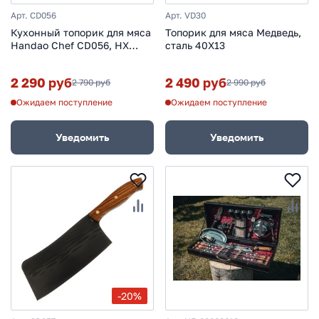
Арт. CD056
Арт. VD30
Кухонный топорик для мяса
Топорик для мяса Медведь,
Handao Chef CD056, HX
сталь 40Х13
OUTDOORS
2 290 руб
2 490 руб
2 790 руб
2 990 руб
Ожидаем поступление
Ожидаем поступление
Уведомить
Уведомить
-20%