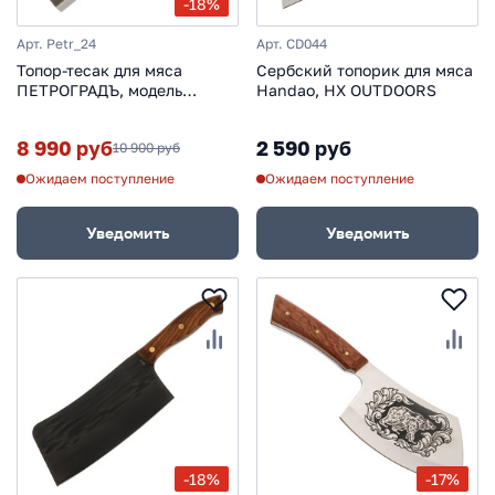
-18%
Арт. Petr_24
Арт. CD044
Топор-тесак для мяса
Сербский топорик для мяса
ПЕТРОГРАДЪ, модель
Handao, HX OUTDOORS
Порхов
8 990 руб
2 590 руб
10 900 руб
Ожидаем поступление
Ожидаем поступление
Уведомить
Уведомить
-18%
-17%