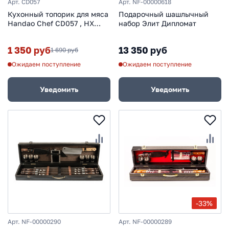
Арт. CD057
Арт. NF-00000618
Кухонный топорик для мяса
Подарочный шашлычный
Handao Chef CD057 , HX
набор Элит Дипломат
OUTDOORS
1 350 руб
13 350 руб
1 690 руб
Ожидаем поступление
Ожидаем поступление
Уведомить
Уведомить
-33%
Арт. NF-00000290
Арт. NF-00000289