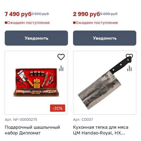
средний
7 490 руб
2 990 руб
9 590 руб
5 600 руб
Ожидаем поступление
Ожидаем поступление
Уведомить
Уведомить
-31%
Арт. NF-00000275
Арт. CD037
Подарочный шашлычный
Кухонная тяпка для мяса
набор Дипломат
ЦМ Handao-Royal, HX
OUTDOORS