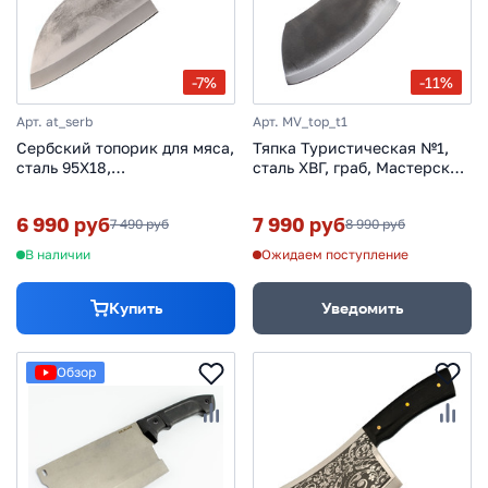
-7%
-11%
Арт. at_serb
Арт. MV_top_t1
Сербский топорик для мяса,
Тяпка Туристическая №1,
сталь 95Х18,
сталь ХВГ, граб, Мастерская
профессиональный
Ваулина
кухонный топорик, рукоять
6 990 руб
7 990 руб
7 490 руб
8 990 руб
граб
В наличии
Ожидаем поступление
Купить
Уведомить
Обзор