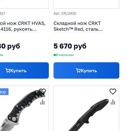
817
Арт. CR/2430
ой нож CRKT HVAS,
Складной нож CRKT
.4116, рукоять
Sketch™ Red, сталь
ластик GRN
8Cr13MoV, рукоять ABS
пластик
80 руб
5 670 руб
ии
В наличии
Купить
Купить
зор