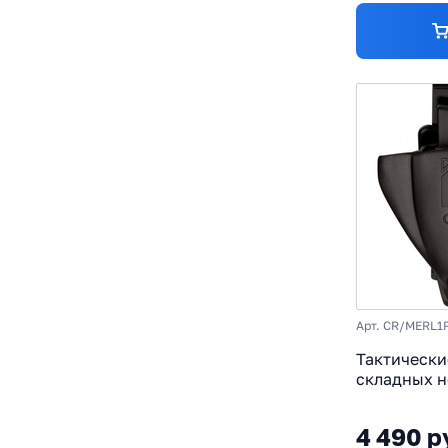
Арт. CR/MERL1
Тактически
складных н
Profession
4 490 р