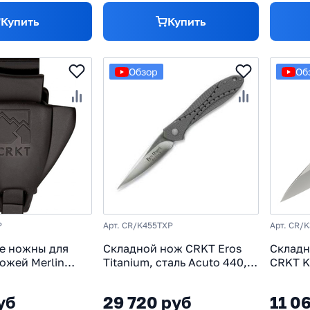
Купить
Купить
Обзор
Об
P
Арт. CR/K455TXP
Арт. CR/
е ножны для
Складной нож CRKT Eros
Складн
ожей Merlin
Titanium, сталь Acuto 440,
CRKT K
al, CRKT MERL1P
рукоять титан
8Cr13M
авиаци
уб
29 720 руб
11 0