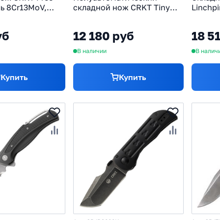
ль 8Cr13MoV,
складной нож CRKT Tiny
Linchpi
рмопластик/
Tighe Breaker Black, сталь
рукоят
AUS-8, термопластик
уб
12 180 руб
18 5
В наличии
В налич
Купить
Купить