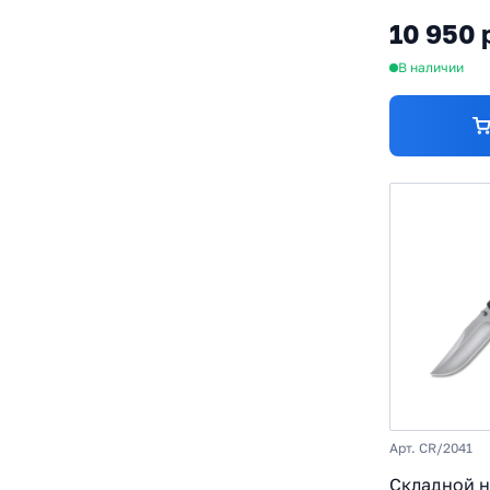
рукоять ст
10 950 
G10
В наличии
Арт. CR/2041
Складной н