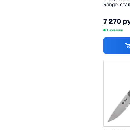
Range, ста
рукоять те
резина
7 270 р
В наличии