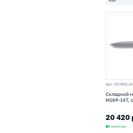
M16
Арт. CR/M16-14
Складной 
M16®-14T, с
рукоять ти
20 420 
В наличии