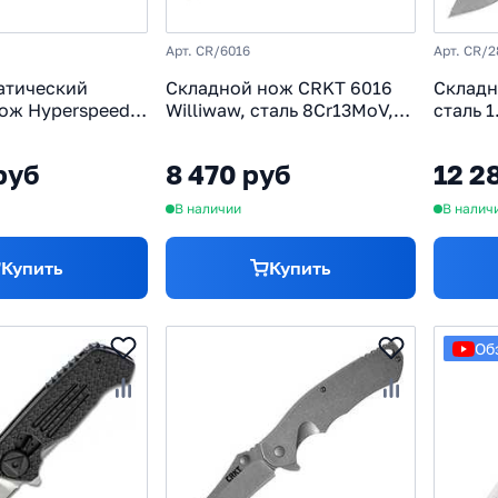
Арт. CR/6016
Арт. CR/2
атический
Складной нож CRKT 6016
Складн
ож Hyperspeed,
Williwaw, сталь 8Cr13MoV,
сталь 1
 сталь 8Cr14MoV
рукоять нержавеющая
термоп
 Coating,
сталь
руб
8 470 руб
12 2
рмопластик GRN
В наличии
В налич
Купить
Купить
Об