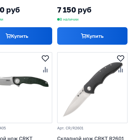
к/резина
70 руб
7 150 руб
ии
В наличии
Купить
Купить
405
Арт. CR/R2601
ой нож CRKT
Складной нож CRKT R2601