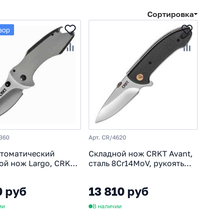
Сортировка
зор
360
Арт. CR/4620
томатический
Складной нож CRKT Avant,
ой нож Largo, CRKT
сталь 8Cr14MoV, рукоять
езвие сталь
G10/Carbon
oV, рукоять сталь
0 руб
13 810 руб
ии
В наличии