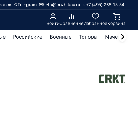
вонок
Telegram
help@nozhikov.ru
+7 (495) 268-13-34
Войти
Сравнение
Избранное
Корзина
ые
Российские
Военные
Топоры
Мачете, кукр