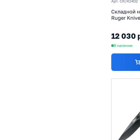
Арт. CR/R2402
Складной 
Ruger Kniv
Veff Serrat
8Cr13MoV 
12 030 
Combo Blad
алюминий
В наличии