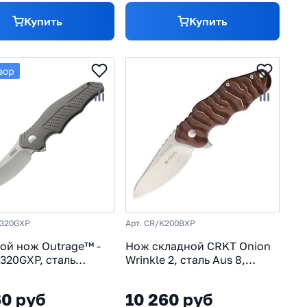
Купить
Купить
зор
K320GXP
Арт. CR/K200BXP
ой нож Outrage™ -
Нож складной CRKT Onion
320GXP, сталь
Wrinkle 2, сталь Aus 8,
OV, рукоять из
рукоять алюминий
онного алюминия
60 руб
10 260 руб