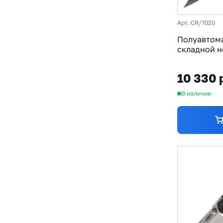
Арт. CR/7020
Полуавтом
складной н
CRKT 7020,
Black Oxide
10 330 
рукоять те
В наличии