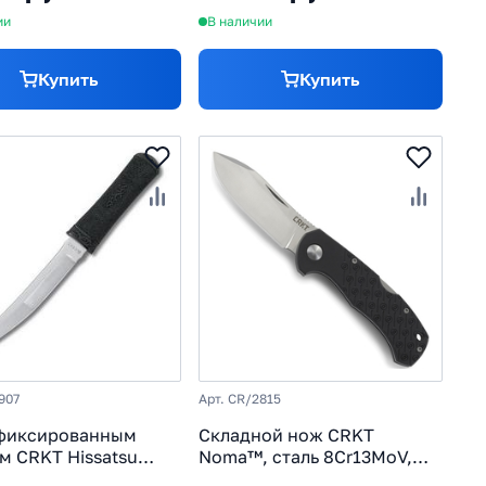
ии
В наличии
Купить
Купить
907
Арт. CR/2815
 фиксированным
Складной нож CRKT
м CRKT Hissatsu
Noma™, сталь 8Cr13MoV,
таль 440A, рукоять
рукоять термопластик GRN