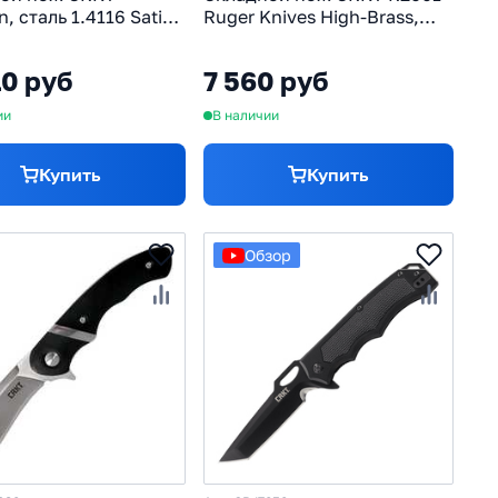
n, сталь 1.4116 Satin,
Ruger Knives High-Brass,
ь термопластик GRN
сталь 8Cr13MoV, рукоять
термопластик GRN
10 руб
7 560 руб
ии
В наличии
Купить
Купить
Обзор