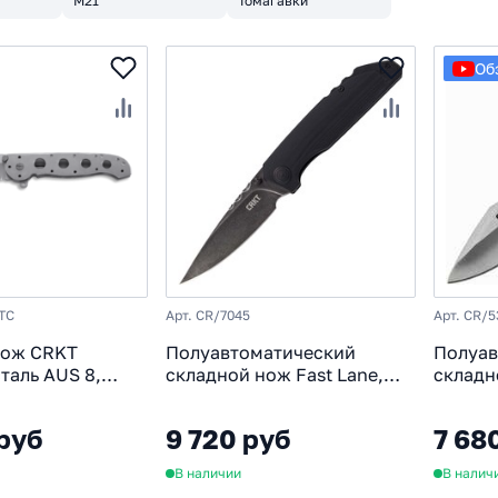
M21
Томагавки
Об
TC
Арт. CR/7045
Арт. CR/5
нож CRKT
Полуавтоматический
Полуав
таль AUS 8,
складной нож Fast Lane,
складн
тан
CRKT 7045, сталь 8Cr14MoV
5360, л
Black Stonewashed, рукоять
5Cr15M
руб
9 720 руб
7 68
G10
2Cr13
В наличии
В налич