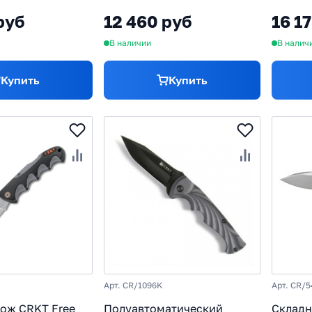
еклотекстолит
пласти
руб
12 460 руб
16 1
В наличии
В налич
Купить
Купить
Арт. CR/1096K
Арт. CR/5
ож CRKT Free
Полуавтоматический
Складн