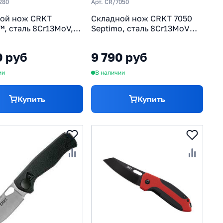
280
Арт. CR/7050
ой нож CRKT
Складной нож CRKT 7050
™, сталь 8Cr13MoV,
Septimo, сталь 8Cr13MoV
ь ацетальная смола
Black Oxide Finish Combo
Edge, рукоять алюминий/
0 руб
9 790 руб
резиновые вставки
ии
В наличии
Купить
Купить