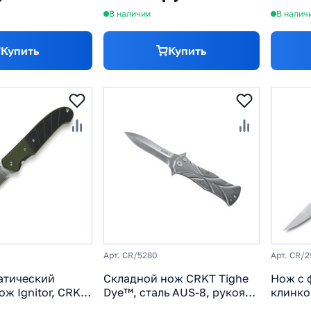
В наличии
В налич
Купить
Купить
Арт. CR/5280
Арт. CR/2
атический
Складной нож CRKT Tighe
Нож с
ож Ignitor, CRKT
Dye™, сталь AUS-8, рукоять
клинко
 8Cr14MoV Satin,
алюминиевый сплав
2907, с