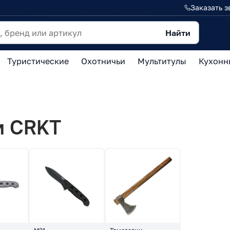
Заказать з
Найти
Туристические
Охотничьи
Мультитулы
Кухонн
и CRKT