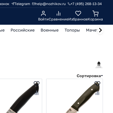
вонок
Telegram
help@nozhikov.ru
+7 (495) 268-13-34
Войти
Сравнение
Избранное
Корзина
ые
Российские
Военные
Топоры
Мачете, кукр
Сортировка