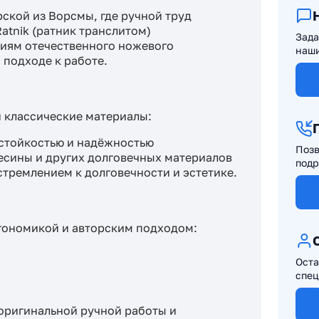
ской из Ворсмы, где ручной труд
atnik (ратник транслитом)
Зада
иям отечественного ножевого
наши
 подходе к работе.
 классические материалы:
остойкостью и надёжностью
Позв
есины и других долговечных материалов
подр
тремлением к долговечности и эстетике.
гономикой и авторским подходом:
Оста
спец
оригинальной ручной работы и