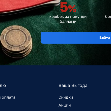
5
%
кэшбек за покупки
бо
баллами
Войти 
елю
Ваша Выгода
и оплата
Скидки
Акции