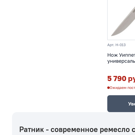
Арт. H-013
Нож Уиппе
универсаль
Х12МФ, гра
5 790 р
Ожидаем пос
Ув
Ратник - современное ремесло 