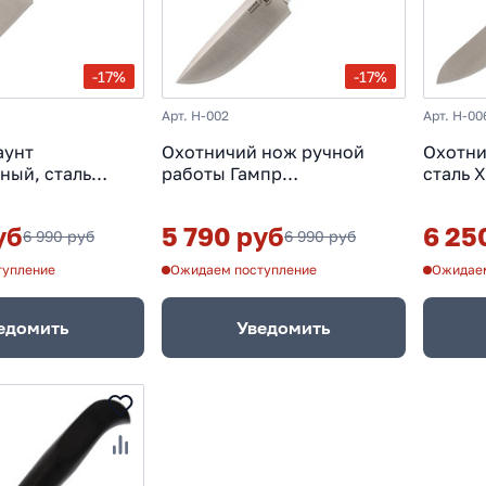
-17%
-17%
Арт. H-002
Арт. H-00
аунт
Охотничий нож ручной
Охотни
ный, сталь
работы Гампр
сталь 
ге
универсальный, сталь
Х12МФ, граб
уб
5 790 руб
6 25
6 990 руб
6 990 руб
тупление
Ожидаем поступление
Ожидаем
едомить
Уведомить