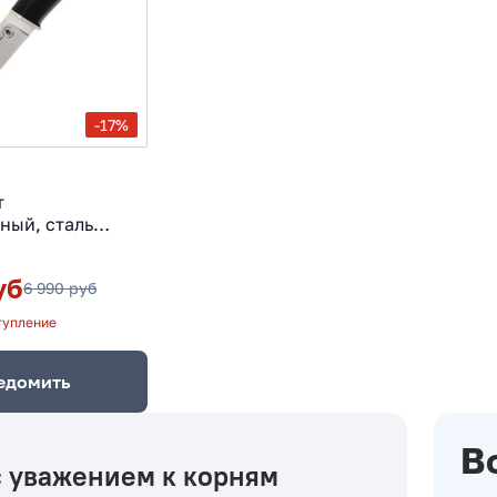
-17%
т
ный, сталь
б
уб
6 990 руб
тупление
едомить
В
с уважением к корням