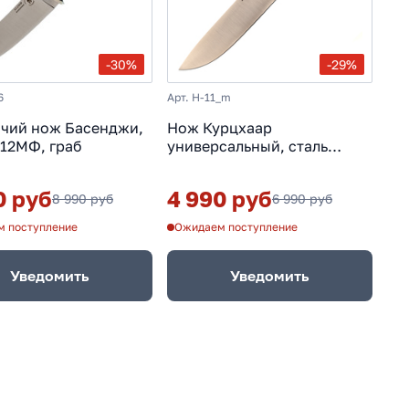
-30%
-29%
6
Арт. H-11_m
чий нож Басенджи,
Нож Курцхаар
Х12МФ, граб
универсальный, сталь
Х12МФ, граб
0 руб
4 990 руб
8 990 руб
6 990 руб
 поступление
Ожидаем поступление
Уведомить
Уведомить