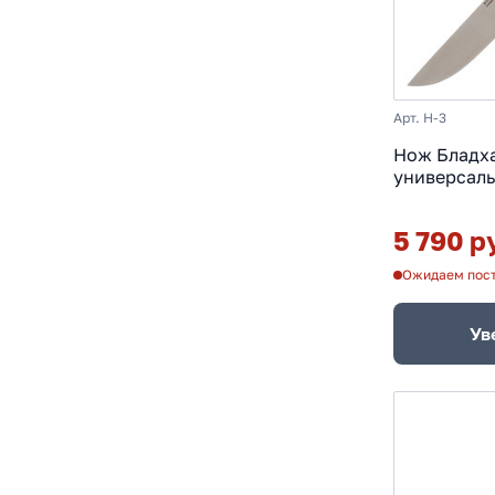
Арт. H-3
Нож Бладх
универсаль
Х12МФ, вен
5 790 р
Ожидаем пос
Ув