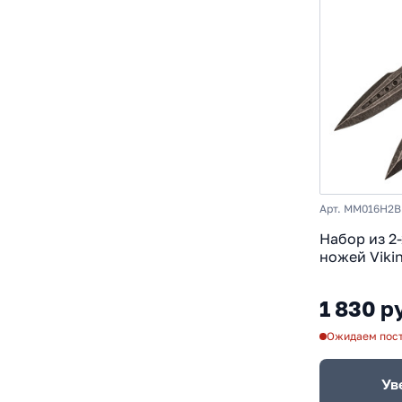
Арт. MM016H2B
Набор из 2
ножей Viki
Дубль, стал
1 830 р
Ожидаем пос
Ув