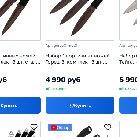
1
Арт. gorec3_met3
Арт. tayg
ртивных ножей
Набор Спортивных ножей
Набор 
лект 3 шт, сталь
Горец-3, комплект 3 шт,
Тайга, 
сталь 65Г
65х13,
намот
уб
4 990 руб
5 99
В наличии
В налич
Купить
Купить
Обзор