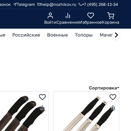
вонок
Telegram
help@nozhikov.ru
+7 (495) 268-13-34
Войти
Сравнение
Избранное
Корзина
ые
Российские
Военные
Топоры
Мачете, кукр
Сортировка