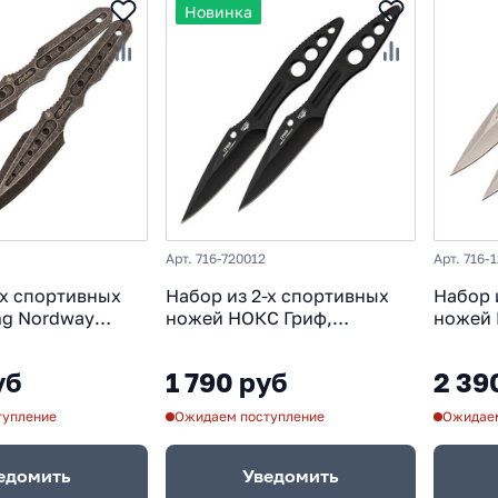
Новинка
Арт. 716-720012
Арт. 716-
-х спортивных
Набор из 2-х спортивных
Набор 
ng Nordway
ножей НОКС Гриф,
ножей 
ь 420
нержавеющая сталь
нержав
уб
1 790 руб
2 39
тупление
Ожидаем поступление
Ожидаем
едомить
Уведомить