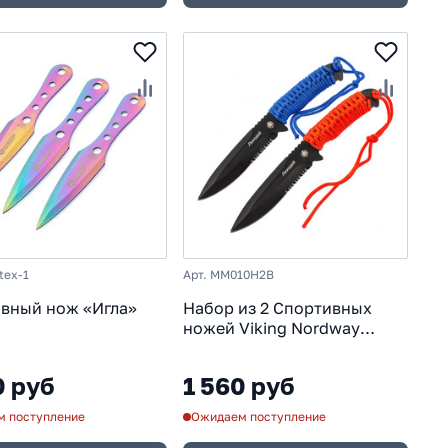
tex-1
Арт. MM010H2B
вный нож «Игла»
Набор из 2 Спортивных
ножей Viking Nordway
Лиходей
0 руб
1 560 руб
 поступление
Ожидаем поступление