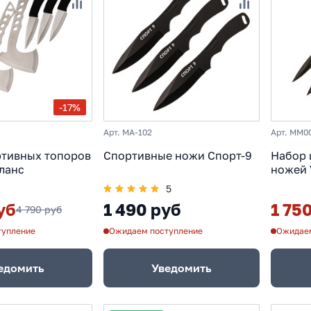
-17%
Арт. MA-102
Арт. MM0
ртивных топоров
Спортивные ножи Спорт-9
Набор 
ланс
ножей 
5
уб
1 490 руб
1 75
4 790 руб
тупление
Ожидаем поступление
Ожидаем
едомить
Уведомить