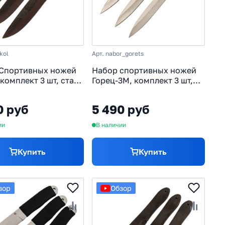
kol
Арт. nabor_gorets
Спортивных ножей
Набор спортивных ножей
комплект 3 шт, сталь
Горец-3М, комплект 3 шт,
сталь 65х13
0 руб
5 490 руб
ии
В наличии
Купить
Купить
зор
Обзор