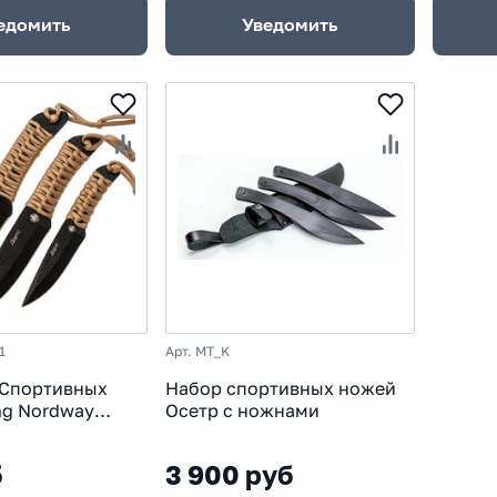
едомить
Уведомить
1
Арт. MT_K
 Спортивных
Набор спортивных ножей
ng Nordway
Осетр с ножнами
оять паракорд
б
3 900 руб