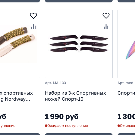
Арт. MA-103
Арт. med-
-х cпортивных
Набор из 3-х Спортивных
Спорти
ng Nordway
ножей Спорт-10
уб
1 990 руб
1 30
тупление
Ожидаем поступление
Ожидаем