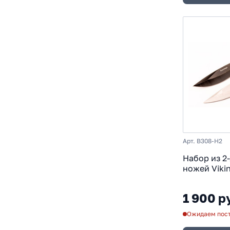
Арт. B308-H2
Набор из 2
ножей Viki
Близнецы
1 900 р
Ожидаем пос