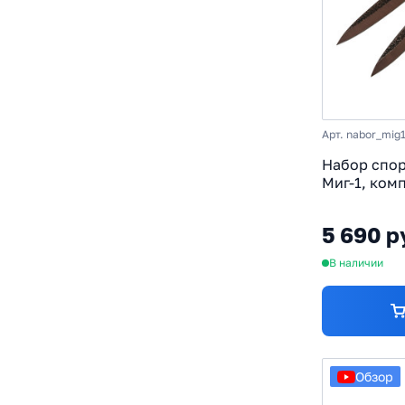
Арт. nabor_mig
Набор спо
Миг-1, комп
65Г
5 690 р
В наличии
Обзор