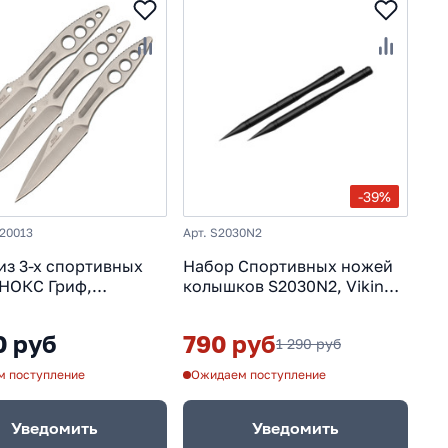
-39%
120013
Арт. S2030N2
из 3-х спортивных
Набор Спортивных ножей
НОКС Гриф,
колышков S2030N2, Viking
еющая сталь
Nordway
0 руб
790 руб
1 290 руб
 поступление
Ожидаем поступление
Уведомить
Уведомить