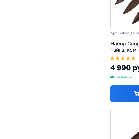
Арт. nabor_taig
Набор Спо
Тайга, комп
65Г
4 990 р
В наличии