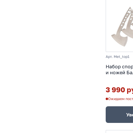
Арт. Met_top1
Набор спо
и ножей Ба
3 990 р
Ожидаем пос
Ув