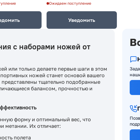
тупление
Ожидаем поступление
едомить
Уведомить
В
ния с наборами ножей от
ей или только делаете первые шаги в этом
Зада
наши
спортивных ножей станет основой вашего
ru представлены тщательно подобранные
тличающиеся балансом, прочностью и
эффективность
Позв
нную форму и оптимальный вес, что
подр
и метании. Их отличает:
ость полета