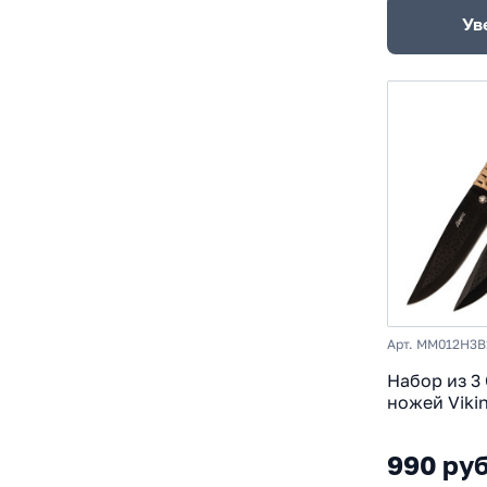
Ув
Арт. MM012H3B
Набор из 3
ножей Viki
Дартс, рук
990 ру