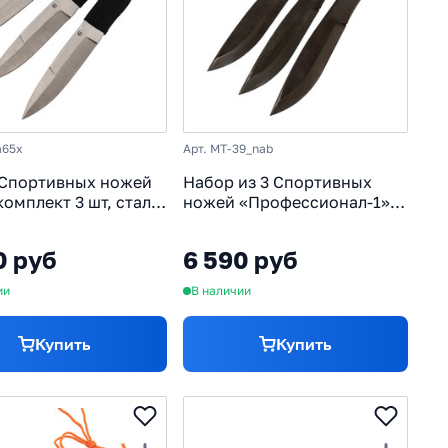
a65x
Арт. MT-39_nab
Спортивных ножей
Набор из 3 Спортивных
комплект 3 шт, сталь
ножей «Профессионал-1», в
 с веревочной
кожаных ножнах
кой
0 руб
6 590 руб
ии
В наличии
Купить
Купить