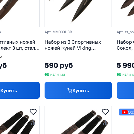
a
Арт. MM003H3B
Арт. ts_so
ртивных ножей
Набор из 3 Спортивных
Набор 
лект 3 шт, сталь
ножей Кунай Viking
Сокол, 
Nordway
65Г
5
уб
590 руб
5 99
В наличии
В налич
Купить
Купить
Об