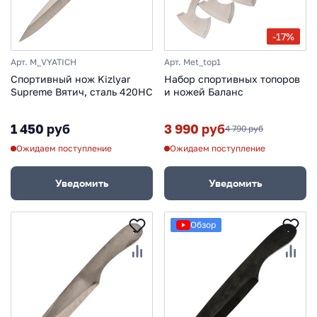
-17%
Арт. M_VYATICH
Арт. Met_top1
Спортивный нож Kizlyar
Набор спортивных топоров
Supreme Вятич, сталь 420HC
и ножей Баланс
1 450 руб
3 990 руб
4 790 руб
Ожидаем поступление
Ожидаем поступление
Уведомить
Уведомить
Обзор