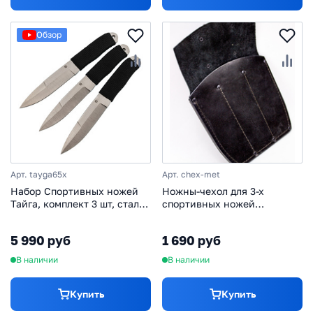
Обзор
Арт. tayga65x
Арт. chex-met
Набор Спортивных ножей
Ножны-чехол для 3-х
Тайга, комплект 3 шт, сталь
спортивных ножей
65х13, с веревочной
кожаные, черные
намоткой
5 990 руб
1 690 руб
В наличии
В наличии
Купить
Купить