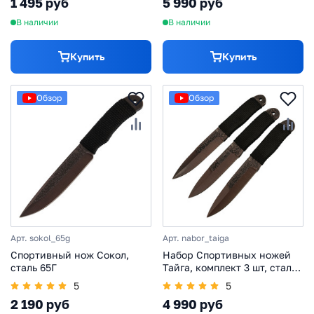
1 495 руб
5 990 руб
В наличии
В наличии
Купить
Купить
Обзор
Обзор
Арт. sokol_65g
Арт. nabor_taiga
Спортивный нож Сокол,
Набор Спортивных ножей
сталь 65Г
Тайга, комплект 3 шт, сталь
65Г
5
5
2 190 руб
4 990 руб