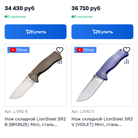
рукоять оливковое дерево
Finish, рукоять алюминий
34 430 руб
36 710 руб
(Solid®), красный
В наличии
В наличии
Купить
Купить
Обзор
Обзор
Арт. L/SR2 B
Арт. L/SR2 V
Нож складной LionSteel SR2
Нож складной LionSteel SR2
B (BRONZE) Mini, сталь
V (VIOLET) Mini, сталь
Uddeholm Sleipner® Satin,
Uddeholm Sleipner® Satin
рукоять титан по
Finish, рукоять титан по