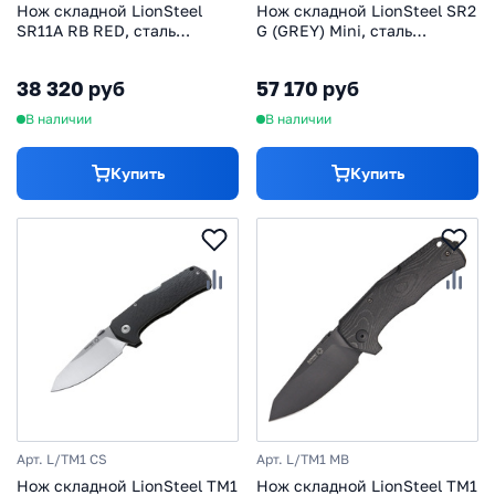
Нож складной LionSteel
Нож складной LionSteel SR2
SR11A RB RED, сталь
G (GREY) Mini, сталь
Uddeholm Sleipner® Black
Uddeholm Sleipner® Satin,
Finish, рукоять алюминий
рукоять титан по
38 320 руб
57 170 руб
(Solid®), красный
технологии Solid®, серый
В наличии
В наличии
Купить
Купить
Арт. L/TM1 CS
Арт. L/TM1 MB
Нож складной LionSteel TM1
Нож складной LionSteel TM1