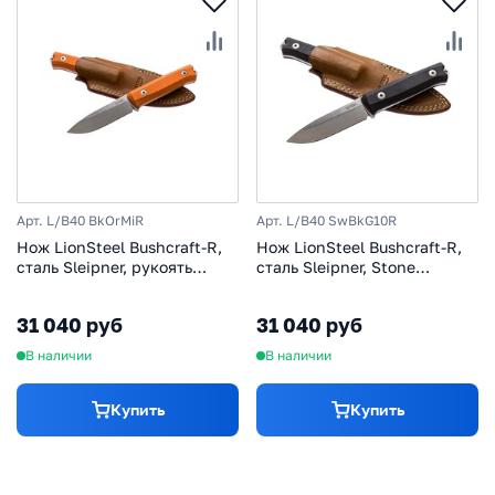
Арт. L/B40 BkOrMiR
Арт. L/B40 SwBkG10R
Нож LionSteel Bushcraft-R,
Нож LionSteel Bushcraft-R,
сталь Sleipner, рукоять
сталь Sleipner, Stone
микарта, оранжевый
Washed, рукоять G10
31 040 руб
31 040 руб
В наличии
В наличии
Купить
Купить