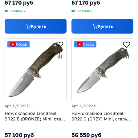
57 170 руб
57 170 руб
технологии Solid®,
технологии Solid®,
бронзовый
фиолетовый
В наличии
В наличии
Купить
Купить
Обзор
Обзор
Арт. L/SR22 B
Арт. L/SR22 G
Нож складной LionSteel
Нож складной LionSteel
SR22 B (BRONZE) Mini, сталь
SR22 G (GREY) Mini, сталь
Uddeholm Sleipner® Satin,
Uddeholm Sleipner® Satin,
рукоять титан по
рукоять титан по
57 100 руб
56 550 руб
технологии Solid®,
технологии Solid®, серый