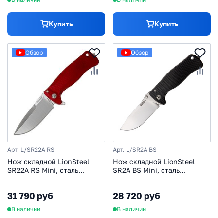
Купить
Купить
Обзор
Обзор
Арт. L/SR22A RS
Арт. L/SR2A BS
Нож складной LionSteel
Нож складной LionSteel
SR22A RS Mini, сталь
SR2A BS Mini, сталь
Uddeholm Sleipner® Satin
Uddeholm Sleipner® Satin
Finish, рукоять алюминий
Finish, рукоять алюминий
31 790 руб
28 720 руб
(Solid®), красный
(Solid®), чёрный
В наличии
В наличии