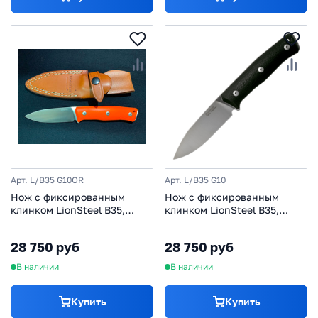
Арт. L/B35 G10OR
Арт. L/B35 G10
Нож с фиксированным
Нож с фиксированным
клинком LionSteel B35,
клинком LionSteel B35,
сталь Sleipner, рукоять
сталь Sleipner, рукоять
оранжевый G10
черный G10
28 750 руб
28 750 руб
В наличии
В наличии
Купить
Купить