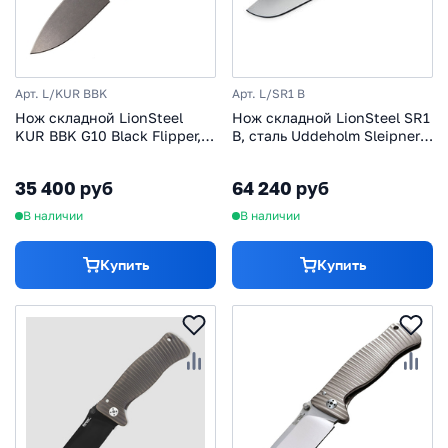
Арт. L/KUR BBK
Арт. L/SR1 B
Нож складной LionSteel
Нож складной LionSteel SR1
KUR BBK G10 Black Flipper,
B, сталь Uddeholm Sleipner,
сталь Stonewashed & PVD-
рукоять титан
Coated Uddeholm Sleipner®,
35 400 руб
64 240 руб
стеклотекстолит, чёрный
В наличии
В наличии
Купить
Купить