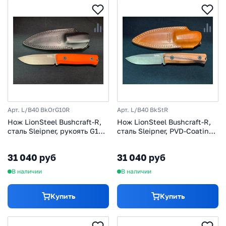
Арт. L/B40 BkOrG10R
Арт. L/B40 BkStR
Нож LionSteel Bushcraft-R,
Нож LionSteel Bushcraft-R,
сталь Sleipner, рукоять G10,
сталь Sleipner, PVD-Coating,
оранжевый
рукоять дерево
31 040 руб
31 040 руб
В наличии
В наличии
Купить
Купить