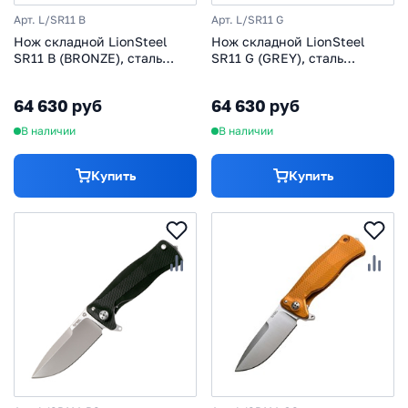
Арт. L/SR11 B
Арт. L/SR11 G
Нож складной LionSteel
Нож складной LionSteel
SR11 B (BRONZE), сталь
SR11 G (GREY), сталь
Uddeholm Sleipner® Satin,
Uddeholm Sleipner® Satin,
рукоять титан по
рукоять титан по
64 630 руб
64 630 руб
технологии Solid®,
технологии Solid®, серый
бронзовый
В наличии
В наличии
Купить
Купить