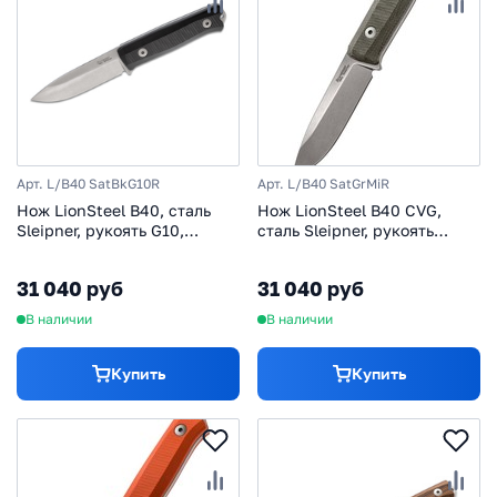
Арт. L/B40 SatBkG10R
Арт. L/B40 SatGrMiR
Нож LionSteel B40, сталь
Нож LionSteel B40 CVG,
Sleipner, рукоять G10,
сталь Sleipner, рукоять
черный
микарта
31 040 руб
31 040 руб
В наличии
В наличии
Купить
Купить