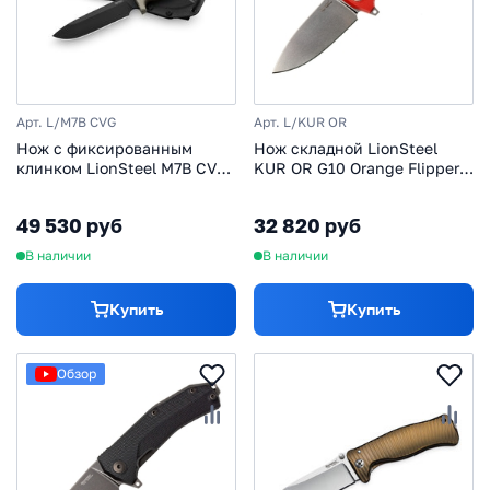
Арт. L/M7B CVG
Арт. L/KUR OR
Нож с фиксированным
Нож складной LionSteel
клинком LionSteel M7B CVG,
KUR OR G10 Orange Flipper,
сталь Sleipner, рукоять
сталь Uddeholm Sleipner®,
Green canvas micarta
стеклотекстолит,
49 530 руб
32 820 руб
оранжевый
В наличии
В наличии
Купить
Купить
Обзор