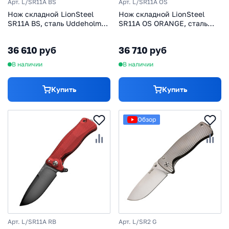
Арт. L/SR11A BS
Арт. L/SR11A OS
Нож складной LionSteel
Нож складной LionSteel
SR11A BS, сталь Uddeholm
SR11A OS ORANGE, сталь
Sleipner®, рукоять
Uddeholm Sleipner® Satin
алюминий (Black Solid®
Finish, рукоять алюминий
36 610 руб
36 710 руб
Aluminum)
(Solid®), оранжевый
В наличии
В наличии
Купить
Купить
Обзор
Арт. L/SR11A RB
Арт. L/SR2 G