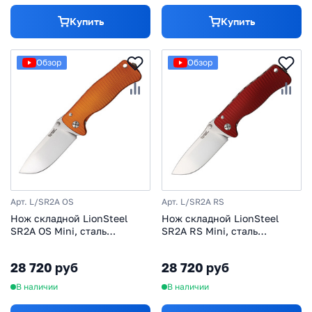
Купить
Купить
Обзор
Обзор
Арт. L/SR2A OS
Арт. L/SR2A RS
Нож складной LionSteel
Нож складной LionSteel
SR2A OS Mini, сталь
SR2A RS Mini, сталь
Uddeholm Sleipner® Satin
Uddeholm Sleipner® Satin
Finish, рукоять алюминий
Finish, рукоять алюминий
28 720 руб
28 720 руб
(Solid®), оранжевый
(Solid®), красный
В наличии
В наличии