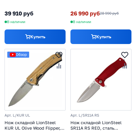
микарта
Stonewashed & PVD-Coated
Uddeholm Sleipner®, рукоять
39 910 руб
26 990 руб
28 990 руб
палисандр
В наличии
В наличии
Купить
Купить
Обзор
Арт. L/KUR UL
Арт. L/SR11A RS
Нож складной LionSteel
Нож складной LionSteel
KUR UL Olive Wood Flipper,
SR11A RS RED, сталь
сталь Uddeholm Sleipner®,
Uddeholm Sleipner® Satin