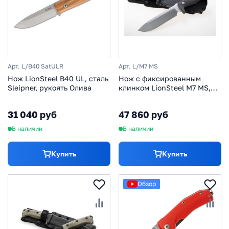
Арт. L/B40 SatULR
Арт. L/M7 MS
Нож LionSteel B40 UL, сталь
Нож с фиксированным
Sleipner, рукоять Олива
клинком LionSteel M7 MS,
сталь Sleipner, рукоять Black
micarta
31 040 руб
47 860 руб
В наличии
В наличии
Купить
Купить
Обзор