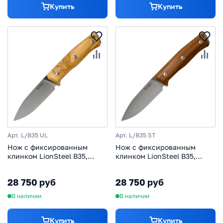
Купить
Купить
Арт. L/B35 UL
Арт. L/B35 ST
Нож с фиксированным
Нож с фиксированным
клинком LionSteel B35,
клинком LionSteel B35,
сталь Sleipner, рукоять
сталь Sleipner, рукоять
оливковое дерево
Santos Wood
28 750 руб
28 750 руб
В наличии
В наличии
Купить
Купить