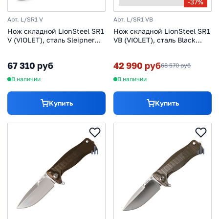
-37%
Арт. L/SR1 V
Арт. L/SR1 VB
Нож складной LionSteel SR1
Нож складной LionSteel SR1
V (VIOLET), сталь Sleipner
VB (VIOLET), сталь Black
Satin Finish, рукоять титан
PVD-Coated Sleipner,
по технологии SOLID®,
рукоять титан, фиолетовый
67 310 руб
42 990 руб
68 570 руб
фиолетовый
В наличии
В наличии
Купить
Купить