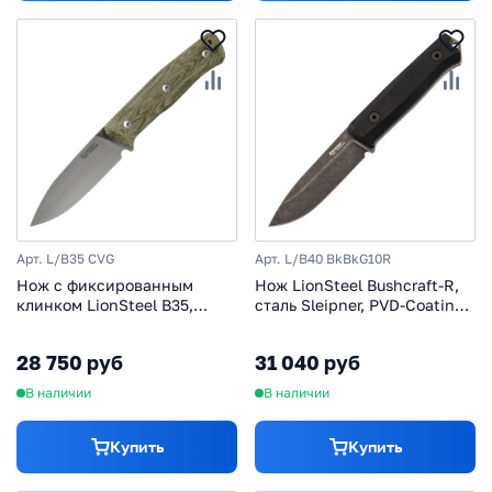
Арт. L/B35 CVG
Арт. L/B40 BkBkG10R
Нож с фиксированным
Нож LionSteel Bushcraft-R,
клинком LionSteel B35,
сталь Sleipner, PVD-Coating,
сталь Sleipner, рукоять
рукоять G10
Green canvas micarta
28 750 руб
31 040 руб
В наличии
В наличии
Купить
Купить