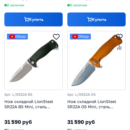
бронзовый
В наличии
В наличии
Купить
Купить
Обзор
Обзор
Арт. L/SR22A BS
Арт. L/SR22A OS
Нож складной LionSteel
Нож складной LionSteel
SR22A BS Mini, сталь
SR22A OS Mini, сталь
Uddeholm Sleipner® Satin
Uddeholm Sleipner® Satin
Finish, рукоять алюминий
Finish, рукоять алюминий
31 590 руб
31 590 руб
(Solid®), чёрный
(Solid®), оранжевый
В наличии
В наличии