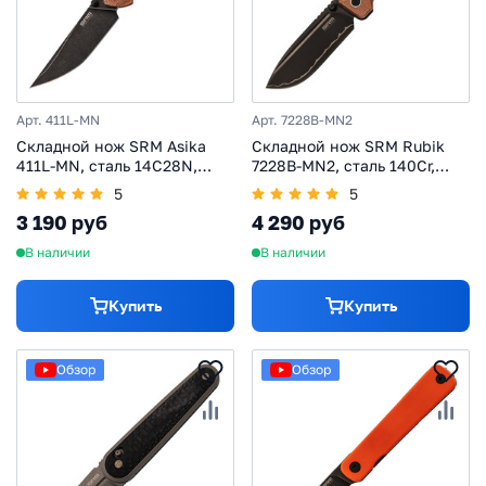
Арт. 411L-MN
Арт. 7228B-MN2
Складной нож SRM Asika
Складной нож SRM Rubik
411L-MN, сталь 14C28N,
7228B-MN2, сталь 140Cr,
рукоять микарта
рукоять коричневая
5
5
микарта
3 190 руб
4 290 руб
В наличии
В наличии
Купить
Купить
Обзор
Обзор