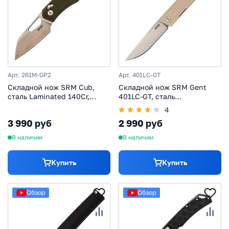
Арт. 261M-GP2
Арт. 401LC-GT
Складной нож SRM Cub,
Складной нож SRM Gent
сталь Laminated 140Cr,
401LC-GT, сталь
рукоять G10, зеленый
10Cr15CoMov, рукоять Ivory
4
G10
3 990 руб
2 990 руб
В наличии
В наличии
Купить
Купить
Обзор
Обзор