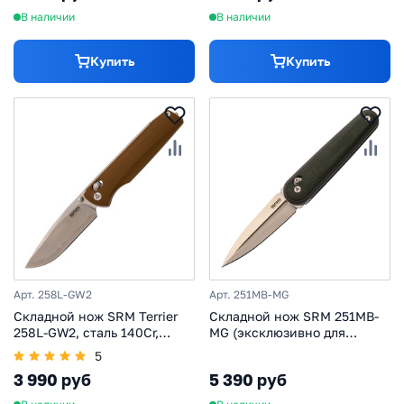
В наличии
В наличии
Купить
Купить
Арт. 258L-GW2
Арт. 251MB-MG
Складной нож SRM Terrier
Складной нож SRM 251MB-
258L-GW2, сталь 140Cr,
MG (эксклюзивно для
рукоять песочный G10
НОЖИКОВ), сталь N690,
5
рукоять зеленая микарта
3 990 руб
5 390 руб