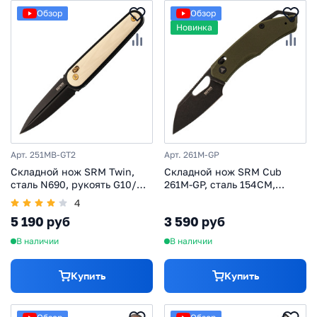
Обзор
Обзор
Новинка
Арт. 251MB-GT2
Арт. 261M-GP
Складной нож SRM Twin,
Складной нож SRM Cub
сталь N690, рукоять G10/
261M-GP, сталь 154CM,
алюминий, белый
рукоять G10, зеленый
4
5 190 руб
3 590 руб
В наличии
В наличии
Купить
Купить