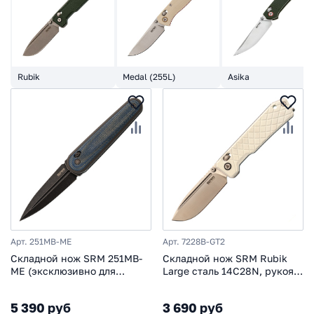
Rubik
Medal (255L)
Asika
Арт. 251MB-ME
Арт. 7228B-GT2
Складной нож SRM 251MB-
Складной нож SRM Rubik
ME (эксклюзивно для
Large сталь 14C28N, рукоять
НОЖИКОВ), сталь N690,
Ivory White G10
рукоять голубая микарта
5 390 руб
3 690 руб