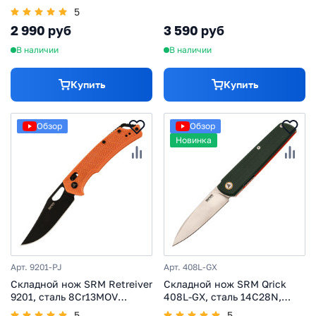
карбон
5
2 990 руб
3 590 руб
В наличии
В наличии
Купить
Купить
Обзор
Обзор
Новинка
Арт. 9201-PJ
Арт. 408L-GX
Складной нож SRM Retreiver
Складной нож SRM Qrick
9201, сталь 8Cr13MOV
408L-GX, сталь 14C28N,
Blackwash , рукоять Orange
рукоять G10
5
5