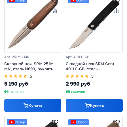
Обзор
Обзор
Арт. 251MB-MN
Арт. 401LC-GB
Складной нож SRM 251M-
Складной нож SRM Gent
MN, сталь N690, рукоять
401LC-GB, сталь
микарта
10Cr15CoMoV, рукоять G10,
5
5
черный
5 190 руб
2 990 руб
В наличии
В наличии
Купить
Купить
Обзор
Обзор