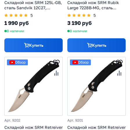
Складной нож SRM 125L-GB,
Cкладной нож SRM Rubik
сталь Sandvik 12C27,
Large 7228B-MG, сталь
рукоять G10
14C28N, рукоять микарта,
5
5
зеленый
1 990 руб
3 190 руб
В наличии
В наличии
Купить
Купить
Обзор
Обзор
Арт. 9202
Арт. 9201
Складной нож SRM Retreiver
Складной нож SRM Retreiver