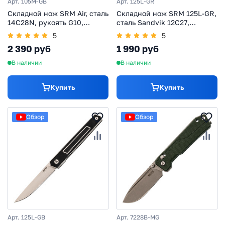
Арт. 105M-GB
Арт. 125L-GR
Складной нож SRM Air, сталь
Складной нож SRM 125L-GR,
14C28N, рукоять G10,
сталь Sandvik 12C27,
черный
рукоять G10
5
5
2 390 руб
1 990 руб
В наличии
В наличии
Купить
Купить
Обзор
Обзор
Арт. 125L-GB
Арт. 7228B-MG