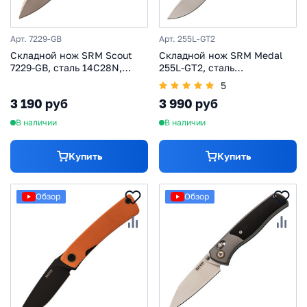
Арт. 7229-GB
Арт. 255L-GT2
Складной нож SRM Scout
Складной нож SRM Medal
7229-GB, сталь 14C28N,
255L-GT2, сталь
рукоять G10
10Cr15CoMoV, складной
5
туристический, рукоять G10
3 190 руб
3 990 руб
ivory
В наличии
В наличии
Купить
Купить
Обзор
Обзор