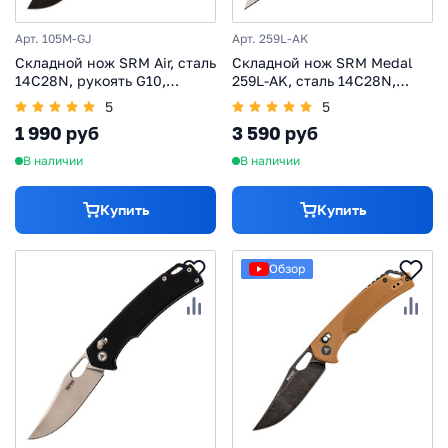
Арт. 105M-GJ
Арт. 259L-AK
Складной нож SRM Air, сталь
Складной нож SRM Medal
14C28N, рукоять G10,
259L-AK, сталь 14C28N,
желтый
рукоять эбен
5
5
1 990 руб
3 590 руб
В наличии
В наличии
Купить
Купить
Обзор