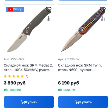
Обзор
Арт. 255L-GK2
Арт. 251MB-GX
Складной нож SRM Medal 2,
Складной нож SRM Twin,
сталь 10Cr15CoMoV, рукоять
сталь N690, рукоять
серый G10, (255L-GK2)
G10/Aluminium
5
3 890 руб
6 190 руб
В наличии
В наличии
Купить
Купить