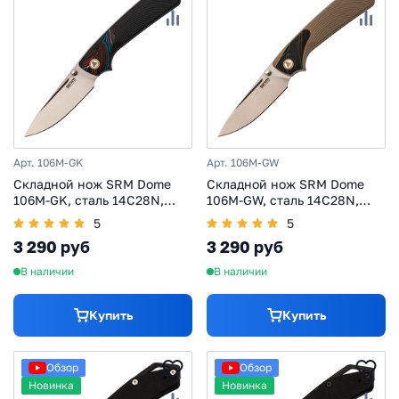
Арт. 106M-GK
Арт. 106M-GW
Cкладной нож SRM Dome
Складной нож SRM Dome
106M-GK, сталь 14C28N,
106M-GW, сталь 14C28N,
рукоять G10+Gmascus синий
рукоять G10+Gmascus серый
5
5
3 290 руб
3 290 руб
В наличии
В наличии
Купить
Купить
Обзор
Обзор
Новинка
Новинка