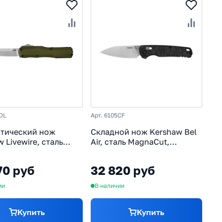
0OL
Арт. 6105CF
тический нож
Складной нож Kershaw Bel
 Livewire, сталь
Air, сталь MagnaCut,
ut, рукоять
рукоять карбон, черный
ий, олива
70 руб
32 820 руб
ии
В наличии
Купить
Купить