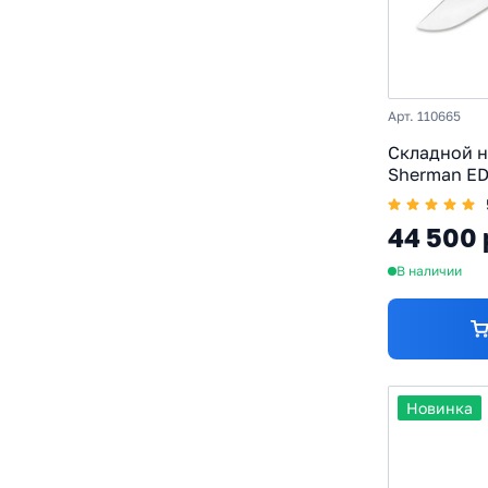
Арт. 110665
Складной н
Sherman ED
MagnaCut, 
сталь
44 500 
В наличии
Новинка