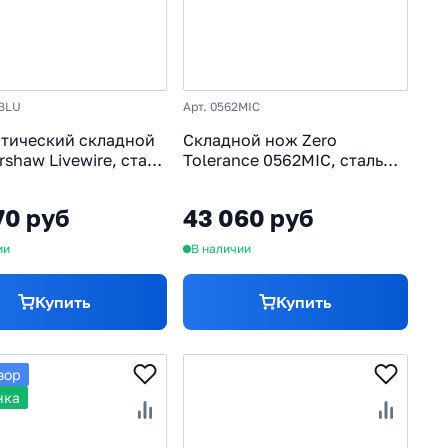
0BLU
Арт. 0562MIC
тический складной
Складной нож Zero
shaw Livewire, сталь
Tolerance 0562MIC, сталь
gnaCut, рукоять
Magnacut, рукоять Titan /
ий, синий
Canvas micarta
70 руб
43 060 руб
ии
В наличии
Купить
Купить
зор
нка