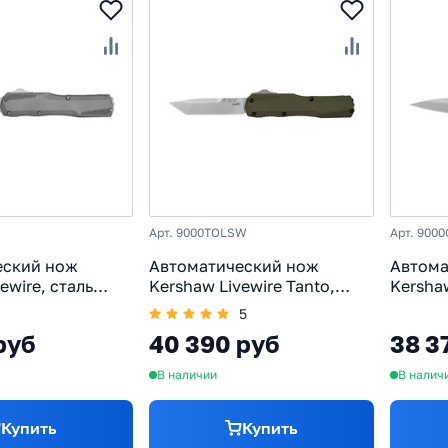
Арт. 9000TOLSW
Арт. 900
еский нож
Автоматический нож
Автома
ewire, сталь
Kershaw Livewire Tanto,
Kershaw
рукоять
сталь Magnacut, рукоять
MagnaC
5
 серый
алюминий, олива
алюмин
руб
40 390 руб
38 3
В наличии
В налич
Купить
Купить