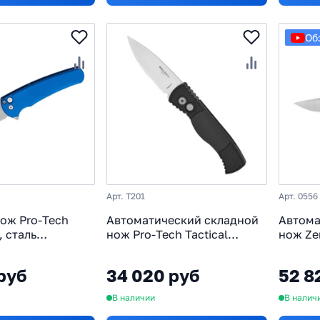
Об
Арт. T201
Арт. 0556
ож Pro-Tech
Автоматический складной
Автома
, сталь
нож Pro-Tech Tactical
нож Ze
рукоять
Response 2, сталь
сталь 
MagnaCut, рукоять
титан
руб
34 020 руб
52 8
алюминий, черный
В наличии
В налич