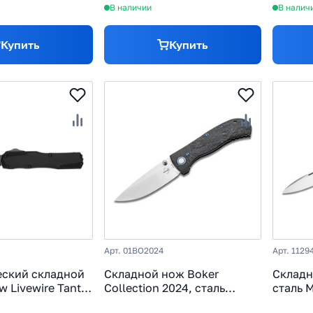
В наличии
В налич
Купить
Купить
Арт. 01BO2024
Арт. 1129
еский складной
Складной нож Boker
Складн
 Livewire Tanto,
Collection 2024, сталь
сталь 
acut, рукоять
Magnacut, рукоять карбон/
микарт