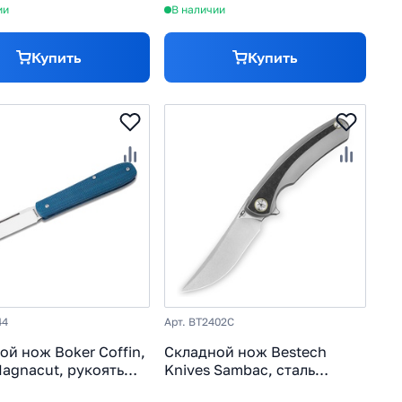
ии
В наличии
Купить
Купить
44
Арт. BT2402C
ой нож Boker Coffin,
Складной нож Bestech
Magnacut, рукоять
Knives Sambac, сталь
а, синий
Magnacut, рукоять карбон/