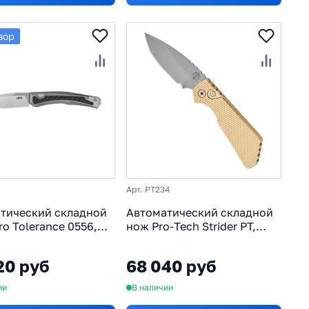
зор
Арт. PT234
тический складной
Автоматический складной
ro Tolerance 0556,
нож Pro-Tech Strider PT,
MagnaCut, рукоять
сталь MagnaCut, рукоять
алюминиевая бронза
20 руб
68 040 руб
ии
В наличии