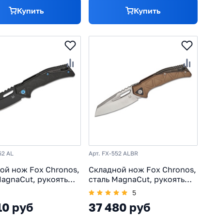
Купить
Купить
52 AL
Арт. FX-552 ALBR
ой нож Fox Chronos,
Складной нож Fox Chronos,
MagnaCut, рукоять
сталь MagnaCut, рукоять
ий, черный
алюминий, бронзовый
5
10 руб
37 480 руб