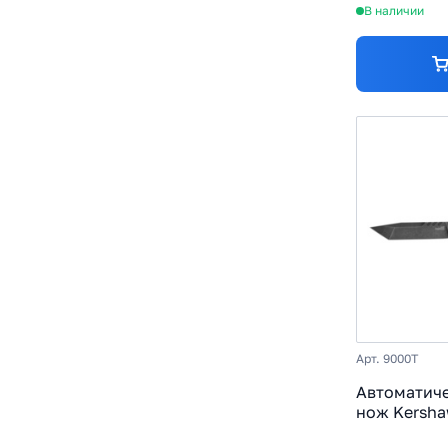
В наличии
Арт. 9000T
Автоматич
нож Kershaw
сталь Magn