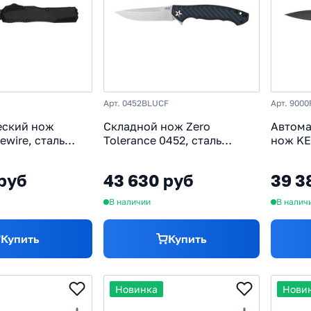
Арт. 0452BLUCF
Арт. 900
еский нож
Складной нож Zero
Автома
ewire, сталь
Tolerance 0452, сталь
нож KE
рукоять
Magnacut Satin /
сталь 
Stonewash, рукоять титан/
алюмин
руб
43 630 руб
39 3
карбон
В наличии
В налич
Купить
Купить
Новинка
Нови