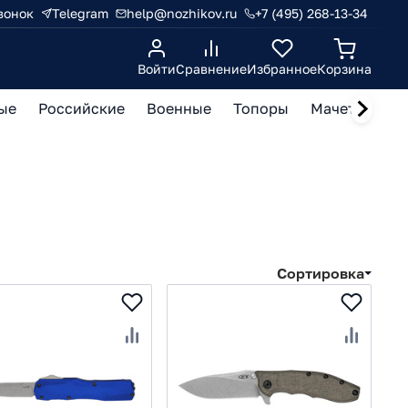
вонок
Telegram
help@nozhikov.ru
+7 (495) 268-13-34
Войти
Сравнение
Избранное
Корзина
ые
Российские
Военные
Топоры
Мачете, кукр
Сортировка