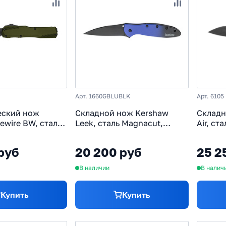
Арт. 1660GBLUBLK
Арт. 6105
еский нож
Складной нож Kershaw
Складн
ewire BW, сталь
Leek, сталь Magnacut,
Air, ст
рукоять
рукоять алюминиевый
алюми
олива
сплав
руб
20 200 руб
25 2
В наличии
В налич
Купить
Купить