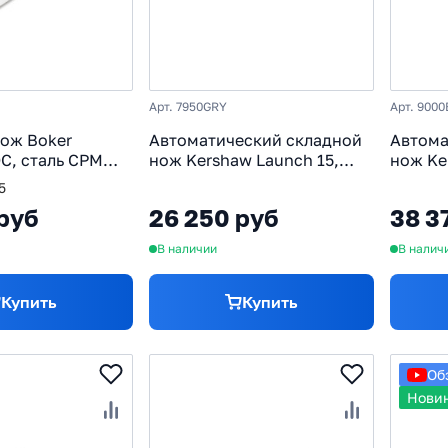
Арт. 7950GRY
Арт. 900
ож Boker
Автоматический складной
Автома
C, сталь CPM
нож Kershaw Launch 15,
нож Ker
рукоять карбон/
сталь CPM MagnaCut,
CPM Ma
5
рукоять алюминий/
алюмин
руб
26 250 руб
38 3
микарта, серый
В наличии
В налич
Купить
Купить
Об
Нови