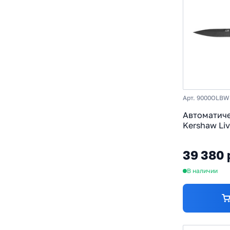
Арт. 9000OLBW
Автоматич
Kershaw Liv
Magnacut, 
алюминий, 
39 380 
В наличии