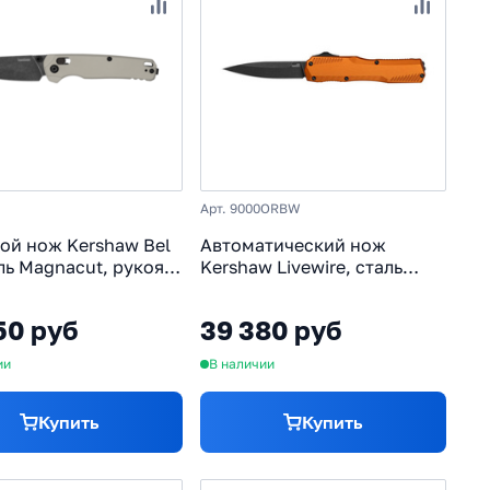
Арт. 9000ORBW
ой нож Kershaw Bel
Автоматический нож
аль Magnacut, рукоять
Kershaw Livewire, сталь
ний
MagnaCut, рукоять
алюминий
50 руб
39 380 руб
ии
В наличии
Купить
Купить