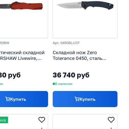
0RDBW
Арт. 0450BLUCF
тический складной
Складной нож Zero
RSHAW Livewire,
Tolerance 0450, сталь
Magnacut, рукоять
Magnacut Satin, рукоять
ий, красный
титан/карбон
80 руб
36 740 руб
ии
В наличии
Купить
Купить
нка