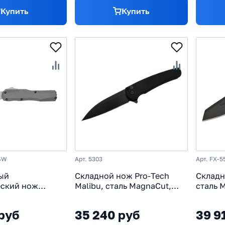
Купить
Купить
SW
Арт. 5303
Арт. FX-5
ый
Складной нож Pro-Tech
Складн
еский нож
Malibu, сталь MagnaCut,
сталь 
ewire Tanto,
рукоять алюминий, черный
алюмин
aCut, рукоять
руб
35 240 руб
39 9
 серый