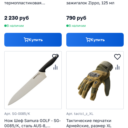
термопластиковая
зажигалок Zippo, 125 мл
антибактериальная,
380х250х2 мм, желтая, SF-
2 230 руб
790 руб
02Y
В наличии
В наличии
Купить
Купить
Арт. SG-0085/K
Арт. tactcl_z_XL
Нож Шеф Samura GOLF - SG-
Тактические перчатки
0085/K, сталь AUS-8,
Армейские, размер XL