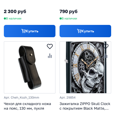
рукоять полипропилен, 221
мм
2 300 руб
790 руб
В наличии
В наличии
Купить
Купить
Арт. Cheh_Kozh_130mm
Арт. 29854
Чехол для складного ножа
Зажигалка ZIPPO Skull Clock
на пояс, 130 мм, пукля
с покрытием Black Matte,
латунь/сталь, чёрная,