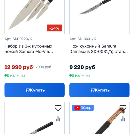
-24%
Арт. SM-0220/K
Арт. SD-0031/K
Набор из 3-х кухонных
Нож кухонный Samura
ножей Samura Mo-V в
Damascus SD-0031/Y, сталь
подарочной коробке
VG-10/дамаск, рукоять
Поварская тройка, сталь
стеклотекстолит
12 990 руб
9 220 руб
16 990 руб
AUS-8, рукоять G10
В наличии
В наличии
Купить
Купить
Обзор