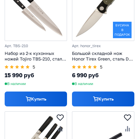
БУСИНА
В
ПОДАРОК
Арт. TBS-210
Арт. honor_tirex
Набор из 2-х кухонных
Большой складной нож
ножей Tojiro TBS-210, сталь
Honor Tirex Green, сталь D2,
VG-10, рукоять дерево,
рукоять G10
5
5
черный
15 990 руб
6 990 руб
В наличии
В наличии
Купить
Купить