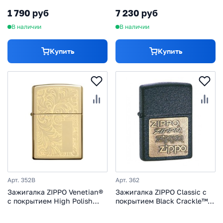
матовая, 36x12x56 мм
1 790 руб
7 230 руб
В наличии
В наличии
Купить
Купить
Арт. 352B
Арт. 362
Зажигалка ZIPPO Venetian®
Зажигалка ZIPPO Classic с
с покрытием High Polish
покрытием Black Crackle™,
Brass, латунь/сталь,
латунь/сталь, матовая,
золотистая, 36x12x56 мм
36x12x56 мм