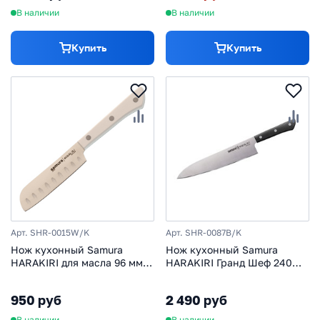
В наличии
В наличии
Купить
Купить
Арт. SHR-0015W/K
Арт. SHR-0087B/K
Нож кухонный Samura
Нож кухонный Samura
HARAKIRI для масла 96 мм,
HARAKIRI Гранд Шеф 240
корроз.-стойкая сталь,
мм, коррозие-стойкая сталь,
белый ABS пластик
ABS пластик
950 руб
2 490 руб
В наличии
В наличии