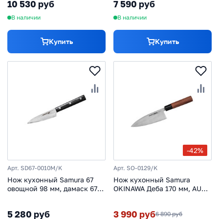
10 530 руб
7 590 руб
В наличии
В наличии
Купить
Купить
-42%
Арт. SD67-0010M/K
Арт. SO-0129/K
Нож кухонный Samura 67
Нож кухонный Samura
овощной 98 мм, дамаск 67
OKINAWA Деба 170 мм, AUS-
слоев, микарта
8, палисандр
5 280 руб
3 990 руб
6 890 руб