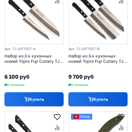
Арт. TJ-GIFTSET-A
Арт. TJ-GIFTSET-B
Набор из 2-х кухонных
Набор из 3-х кухонных
ножей Tojiro Fuji Cutlery TJ-
ножей Tojiro Fuji Cutlery TJ-
GIFTSET-A, сталь Mo-V,
GIFTSET-B, сталь Mo-V,
рукоять полипропилен,
рукоять дерево, черный
6 100 руб
9 700 руб
черный
В наличии
В наличии
Купить
Купить
Обзор