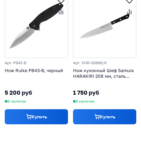
Арт. P843-B
Арт. SHR-0086B/K
Нож Ruike P843-B, черный
Нож кухонный Шеф Samura
HARAKIRI 208 мм, сталь
AUS-8 с серрейтором ,
рукоять ABS, черная
5 200 руб
1 750 руб
рукоять
В наличии
В наличии
Купить
Купить