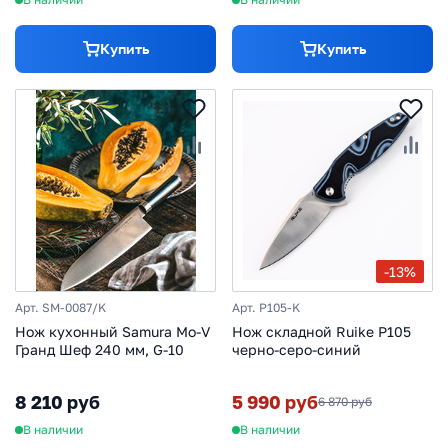
Купить
Купить
-13%
Арт. SM-0087/K
Арт. P105-K
Нож кухонный Samura Mo-V
Нож складной Ruike P105
Гранд Шеф 240 мм, G-10
черно-серо-синий
8 210 руб
5 990 руб
6 870 руб
В наличии
В наличии