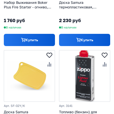
Набор Выживания Boker
Доска Samura
Plus Fire Starter - огниво,
термопластиковая,
компас, линейка, 09BO778
380х250х2 мм, фиолетовая
1 760 руб
2 230 руб
В наличии
В наличии
Купить
Купить
Арт. SF-02Y/K
Арт. 3141
Доска Samura
Топливо (бензин) для