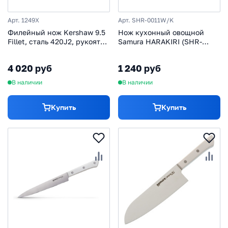
Арт. 1249X
Арт. SHR-0011W/K
Филейный нож Kershaw 9.5
Нож кухонный овощной
Fillet, сталь 420J2, рукоять
Samura HARAKIRI (SHR-
термопластик
0011W) 99 мм, сталь AUS-8,
рукоять ABS пластик, белый
4 020 руб
1 240 руб
В наличии
В наличии
Купить
Купить