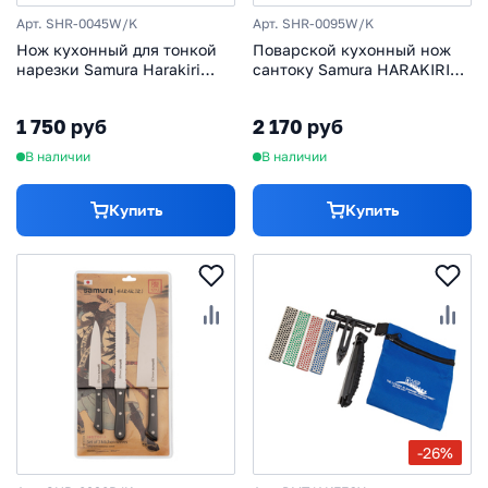
Арт. SHR-0045W/K
Арт. SHR-0095W/K
Нож кухонный для тонкой
Поварской кухонный нож
нарезки Samura Harakiri
сантоку Samura HARAKIRI
(SHR-0045W) 196 мм, сталь
17,5, сталь AUS-8, рукоять
AUS-8, рукоять ABS пластик,
ABS пластик, белый
1 750 руб
2 170 руб
белый
В наличии
В наличии
Купить
Купить
-26%