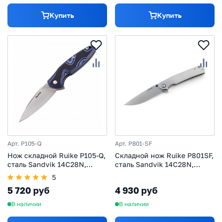
Купить
Купить
Арт. P105-Q
Арт. P801-SF
Нож складной Ruike P105-Q,
Складной нож Ruike P801SF,
сталь Sandvik 14C28N,
сталь Sandvik 14C28N,
рукоять G10, черно-синий
рукоять нержавеющая сталь
5
3Cr14N
5 720 руб
4 930 руб
В наличии
В наличии