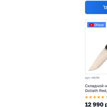
Обзор
Арт. M07M
Складной 
Goliath Red
K110, руко
темный бол
12 990 