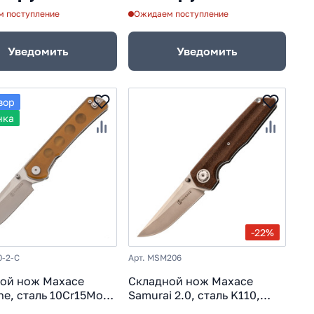
 поступление
Ожидаем поступление
Уведомить
Уведомить
зор
нка
-22%
0-2-C
Арт. MSM206
ой нож Maxace
Складной нож Maxace
ne, сталь 10Cr15MoV,
Samurai 2.0, сталь K110,
ь PEI
Micarta