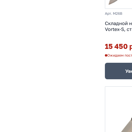
Арт. M26B
Складной 
Vortex-S, с
рукоять ми
15 450 
Ожидаем пос
Ув