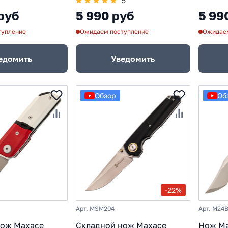
5
руб
5 990 руб
5 99
тупление
Ожидаем поступление
Ожидаем
едомить
Уведомить
Обзор
Об
-22%
Арт. MSM204
Арт. M24
нож Maxace
Складной нож Maxace
Нож Ma