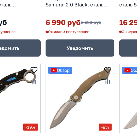
сталь
Samurai 2.0 Black, сталь
сталь 
V, рукоять G10,
K110, рукоять G10
елый
уб
6 990 руб
16 2
8 990 руб
тупление
Ожидаем поступление
Ожидаем
едомить
Уведомить
Обзор
Об
-19%
-8%