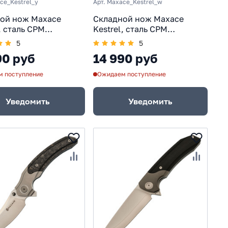
ce_Kestrel_y
Арт. Maxace_Kestrel_w
ой нож Maxace
Складной нож Maxace
, сталь CPM
Kestrel, сталь CPM
ut, желтый
MagnaCut, белый
5
5
90 руб
14 990 руб
 поступление
Ожидаем поступление
Уведомить
Уведомить