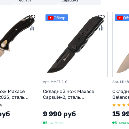
Goliath
Capsule-2
Обзор
Об
Арт. MM27-2-G
Арт. M14B
нож Maxace
Складной нож Maxace
Складн
2026, сталь
Capsule-2, сталь
Balanc
фессиональный
10CR15COMOV, рукоять G10,
M390, 
4
ож, рукоять G10
черный
фолдер
руб
9 990 руб
15 9
В наличии
В налич