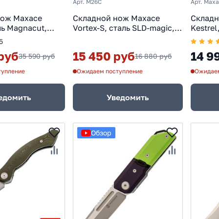
Арт. M26C
Арт. Maxa
нож Maxace
Складной нож Maxace
Складн
ль Magnacut,
Vortex-S, сталь SLD-magic,
Kestrel
ack
рукоять микарта, песочный
MagnaC
5
scus
руб
15 450 руб
14 9
35 590 руб
16 880 руб
тупление
Ожидаем поступление
Ожидаем
едомить
Уведомить
Обзор