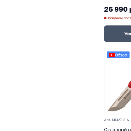
TC4
26 990 
Ожидаем пос
Ув
Обзор
Арт. MM27-2-A
Складной 