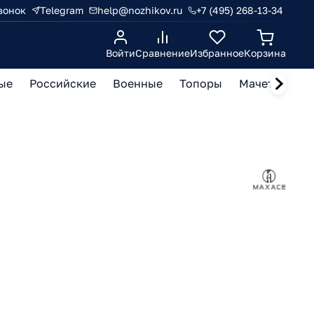
вонок
Telegram
help@nozhikov.ru
+7 (495) 268-13-34
Войти
Сравнение
Избранное
Корзина
ые
Российские
Военные
Топоры
Мачете, кукр