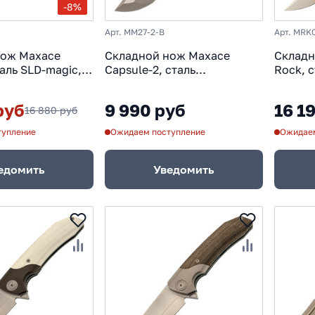
-8%
Арт. MM27-2-B
Арт. MRK
нож Maxace
Складной нож Maxace
Складн
таль SLD-magic,
Capsule-2, сталь
Rock, 
карта, зеленый
10CR15COMOV, рукоять G10,
Marble
фиолетовый/зеленый
руб
9 990 руб
16 1
16 880 руб
тупление
Ожидаем поступление
Ожидаем
едомить
Уведомить