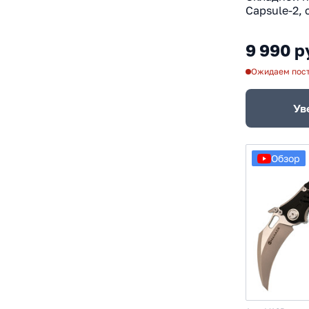
Capsule-2, 
10CR15COMO
красный/б
9 990 р
Ожидаем пос
Ув
Обзор