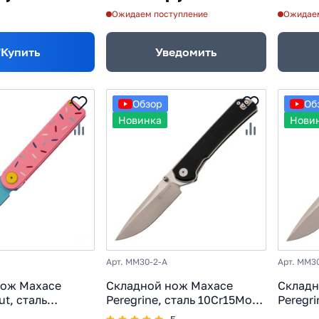
Ожидаем поступление
Ожидаем
Купить
Уведомить
Обзор
Об
Новинка
Нови
Арт. MM30-2-A
Арт. MM3
нож Maxace
Складной нож Maxace
Складн
t, сталь
Peregrine, сталь 10Cr15MoV,
Peregri
рукоять титан
рукоять Black G10
рукоят