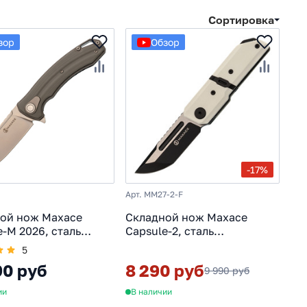
Сортировка
зор
Обзор
-17%
Арт. MM27-2-F
ой нож Maxace
Складной нож Maxace
e-M 2026, сталь
Capsule-2, сталь
профессиональный
10CR15COMOV, рукоять G10,
5
, рукоять G10 Gray
белый
90 руб
8 290 руб
9 990 руб
ии
В наличии