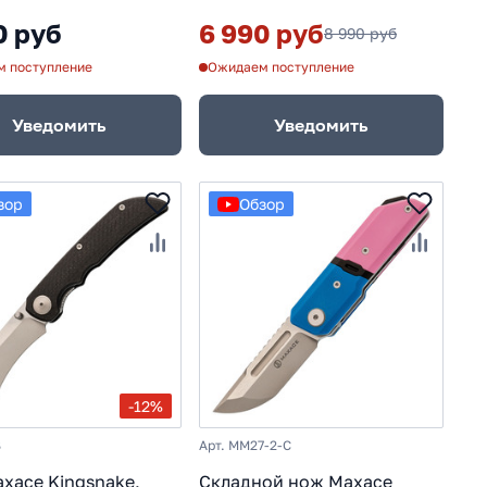
0 руб
6 990 руб
8 990 руб
 поступление
Ожидаем поступление
Уведомить
Уведомить
зор
Обзор
-12%
B
Арт. MM27-2-C
xace Kingsnake,
Складной нож Maxace