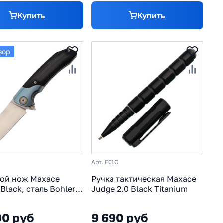
Купить
Купить
зор
Арт. E01C
ой нож Maxace
Ручка тактическая Maxace
 Black, сталь Bohler
Judge 2.0 Black Titanium
рукоять G-10/синий
ер
90 руб
9 690 руб