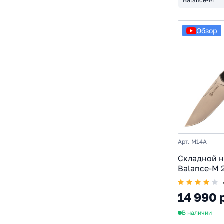
Balance-M
Обзор
Арт. M14A
Складной 
Balance-M 
M390, про
складной н
14 990 
черная
В наличии