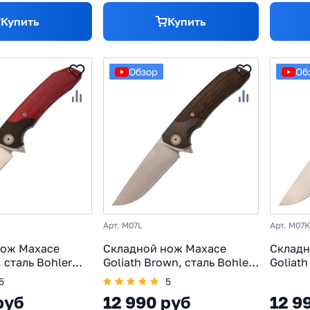
Купить
Купить
Обзор
Об
Арт. M07L
Арт. M07K
нож Maxace
Складной нож Maxace
Складн
, сталь Bohler
Goliath Brown, сталь Bohler
Goliath
ять G10 красный/
K110, рукоять микарта/
K110, 
5
5
ьстер
темный больстер
больст
руб
12 990 руб
12 9