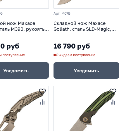
05
Арт. M07B
ой нож Maxace
Складной нож Maxace
сталь M390, рукоять
Goliath, cталь SLD-Magic,
 CF
рукоять G10, черный
90 руб
16 790 руб
 поступление
Ожидаем поступление
Уведомить
Уведомить