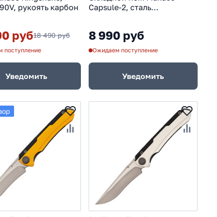
S90V, рукоять карбон
Capsule-2, сталь
10CR15COMOV, рукоять G10,
синий/розовый
90 руб
8 990 руб
18 490 руб
 поступление
Ожидаем поступление
Уведомить
Уведомить
зор