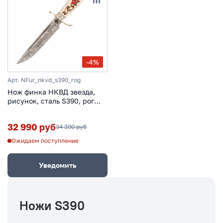
-4%
Арт. NFur_nkvd_s390_rog
Нож финка НКВД звезда,
рисунок, сталь S390, рог
лося
32 990 руб
34 390 руб
Ожидаем поступление
Уведомить
Ножи S390