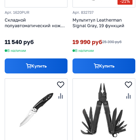
-21%
Арт. 1620PUR
Арт. 832737
Складной
Мультитул Leatherman
полуавтоматический нож
Signal Gray, 19 функций
Kershaw Scallion, сталь
420HC, рукоять фиолетовый
11 540 руб
19 990 руб
25 390 руб
алюминий
В наличии
В наличии
Купить
Купить