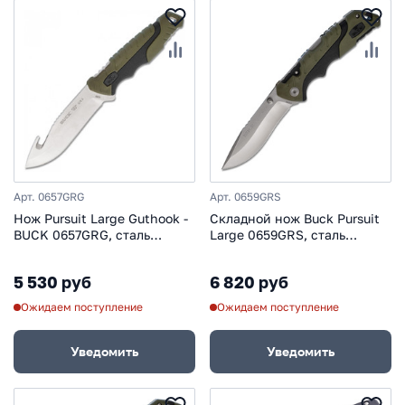
Арт. 0657GRG
Арт. 0659GRS
Нож Pursuit Large Guthook -
Складной нож Buck Pursuit
BUCK 0657GRG, сталь
Large 0659GRS, сталь
420HC, рукоять
420HC, рукоять пластик
термопластик
5 530 руб
6 820 руб
Ожидаем поступление
Ожидаем поступление
Уведомить
Уведомить