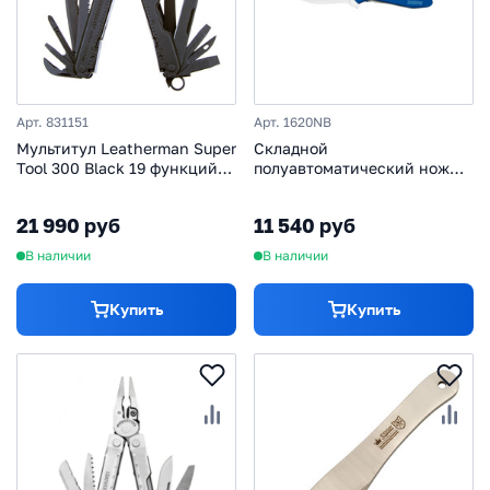
Арт. 831151
Арт. 1620NB
Мультитул Leatherman Super
Складной
Tool 300 Black 19 функций
полуавтоматический нож
115 мм
Kershaw Scallion, сталь
420HC, рукоять алюминий,
21 990 руб
11 540 руб
синий
В наличии
В наличии
Купить
Купить