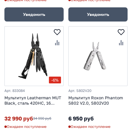
Уведомить
Уведомить
-6%
Арт. 833084
Арт. S802V20
Мультитул Leatherman MUT
Мультитул Roxon Phantom
Black, сталь 420НС, 16
S802 V2.0, S802V20
инструментов с зеленым
чехлом
32 990 руб
6 950 руб
34 990 руб
Ожидаем поступление
Ожидаем поступление