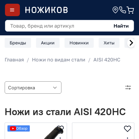
Найти
Бренды
Акции
Новинки
Хиты
Скл
Главная
Ножи по видам стали
AISI 420HC
Ножи из стали AISI 420HC
Обзор