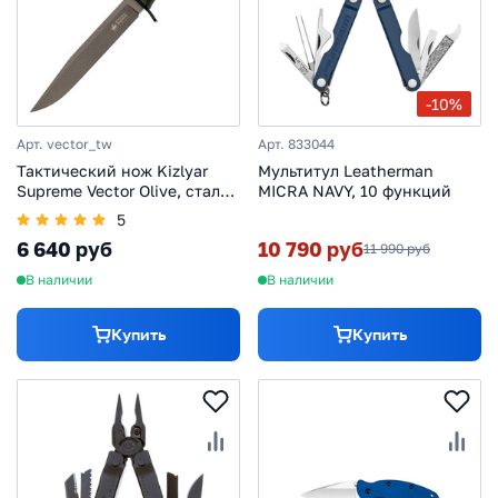
-10%
Арт. vector_tw
Арт. 833044
Тактический нож Kizlyar
Мультитул Leatherman
Supreme Vector Olive, сталь
MICRA NAVY, 10 функций
420HC TW, рукоять кратон,
5
хаки
6 640 руб
10 790 руб
11 990 руб
В наличии
В наличии
Купить
Купить