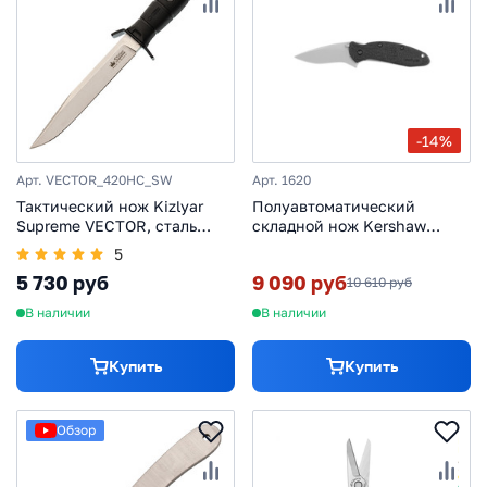
-14%
Арт. VECTOR_420HC_SW
Арт. 1620
Тактический нож Kizlyar
Полуавтоматический
Supreme VECTOR, сталь
складной нож Kershaw
420HC SW, рукоять кратон
Scallion, сталь 420HC,
5
рукоять черный нейлон
5 730 руб
9 090 руб
10 610 руб
В наличии
В наличии
Купить
Купить
Обзор