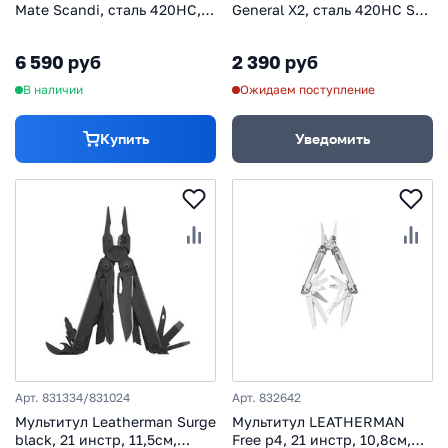
Mate Scandi, сталь 420HC,
General X2, сталь 420HC SW,
рукоять орех
рукоять орех
6 590 руб
2 390 руб
В наличии
Ожидаем поступление
Купить
Уведомить
Арт. 831334/831024
Арт. 832642
Мультитул Leatherman Surge
Мультитул LEATHERMAN
black, 21 инстр, 11,5см,
Free p4, 21 инстр, 10,8см,