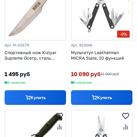
-9%
Арт. M-OSETR
Арт. 833048
Спортивный нож Kizlyar
Мультитул Leatherman
Supreme Осетр, сталь
MICRA Slate, 10 функций
420HC
1 495 руб
10 090 руб
11 090 руб
В наличии
В наличии
Купить
Купить