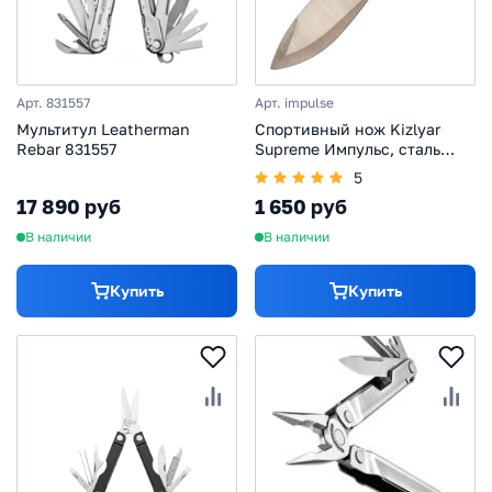
Арт. 831557
Арт. impulse
Мультитул Leatherman
Спортивный нож Kizlyar
Rebar 831557
Supreme Импульс, сталь
420HC
5
17 890 руб
1 650 руб
В наличии
В наличии
Купить
Купить