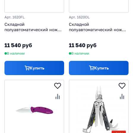
Арт. 1620FL
Арт. 1620OL
Складной
Складной
полуавтоматический нож
полуавтоматический нож
Kershaw Scallion, сталь
Kershaw Scallion Olive, сталь
420HC, рукоять сталь
420HC, рукоять алюминий
11 540 руб
11 540 руб
В наличии
В наличии
Купить
Купить