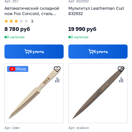
Арт. 257
Арт. 832932
Автоматический складной
Мультитул Leatherman Curl
нож Fox Concord, сталь
832932
420НС, премиальный
3
выкидной нож, рукоять
8 780 руб
19 990 руб
алюминий черный
В наличии
В наличии
Купить
Купить
Обзор
Арт. lider
Арт. stalkon