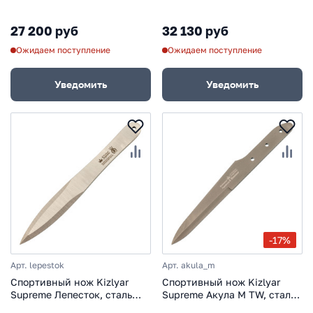
чехол нейлон
чехол нейлон
27 200 руб
32 130 руб
Ожидаем поступление
Ожидаем поступление
Уведомить
Уведомить
-17%
Арт. lepestok
Арт. akula_m
Спортивный нож Kizlyar
Спортивный нож Kizlyar
Supreme Лепесток, сталь
Supreme Акула М TW, сталь
420HC
420HC