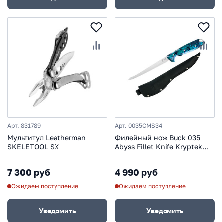
Арт. 831789
Арт. 0035CMS34
Мультитул Leatherman
Филейный нож Buck 035
SKELETOOL SX
Abyss Fillet Knife Kryptek
Neptune Camo 0035CMS34,
сталь 420HC, рукоять
7 300 руб
4 990 руб
пластик
Ожидаем поступление
Ожидаем поступление
Уведомить
Уведомить