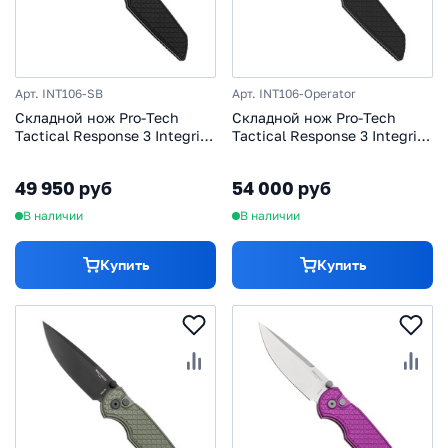
Арт. INT106-SB
Арт. INT106-Operator
Cкладной нож Pro-Tech
Cкладной нож Pro-Tech
Tactical Response 3 Integrity
Tactical Response 3 Integrity
Relic Textured Blue Sapphire,
Operator Relic Textured,
сталь S35VN, рукоять
сталь S35VN, рукоять
49 950 руб
54 000 руб
алюминий, черный
алюминий, черный
В наличии
В наличии
Купить
Купить