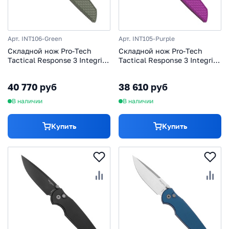
Арт. INT106-Green
Арт. INT105-Purple
Cкладной нож Pro-Tech
Cкладной нож Pro-Tech
Tactical Response 3 Integrity
Tactical Response 3 Integrity
Relic Textured, сталь S35VN,
Relic Textured, сталь S35VN,
рукоять алюминий, зеленый
рукоять алюминий,
40 770 руб
38 610 руб
фиолетовый
В наличии
В наличии
Купить
Купить