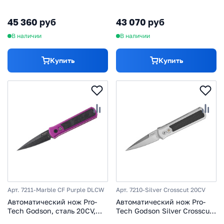
сталь MagnaCut, рукоять
рукоять алюминий/карбон,
алюминий, зеленый
черно-фиолетовый
45 360 руб
43 070 руб
В наличии
В наличии
Купить
Купить
Арт. 7211-Marble CF Purple DLCW
Арт. 7210-Silver Crosscut 20CV
Автоматический нож Pro-
Автоматический нож Pro-
Tech Godson, сталь 20CV,
Tech Godson Silver Crosscut,
рукоять алюминий/карбон,
сталь 20CV, рукоять