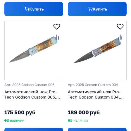
Купить
Купить
Арт. 2025 Godson Custom 005
Арт. 2025 Godson Custom 004
Автоматический нож Pro-
Автоматический нож Pro-
Tech Godson Custom 005,
Tech Godson Custom 004,
сталь Chad Nichols Virus
сталь Chad Nichols Virus
Damascus, титан/мастодонт,
Damascus, рукоять титан/
175 500 руб
189 000 руб
синий/Ivory
мастодонт, синий
В наличии
В наличии