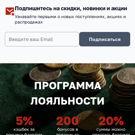
Подпишитесь на скидки, новинки и акции
Узнавайте первыми о новых поступлениях, акциях и
распродажах
Подписаться
ПРОГРАММА
ЛОЯЛЬНОСТИ
5
%
200
20
%
кэшбек за
бонусов в
суммы можно
покупки баллами
подарок за
оплатить баллами