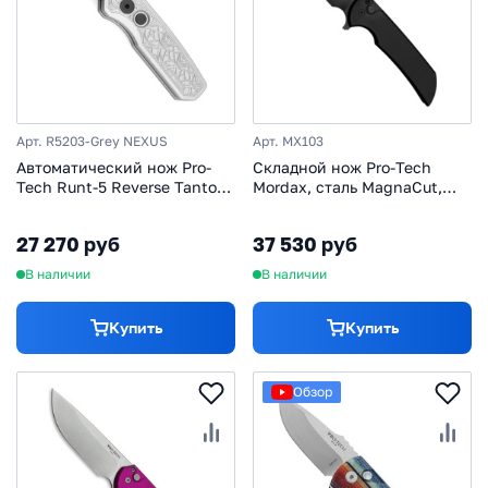
Арт. R5203-Grey NEXUS
Арт. MX103
Автоматический нож Pro-
Складной нож Pro-Tech
Tech Runt-5 Reverse Tanto
Mordax, сталь MagnaCut,
Nexus, сталь CPM 20CV,
рукоять алюминий, черный
рукоять алюминий, серый
27 270 руб
37 530 руб
В наличии
В наличии
Купить
Купить
Обзор