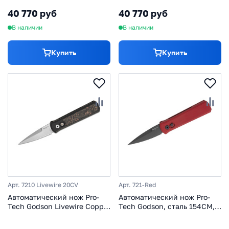
фиолетовый
алюминий/карбон,
40 770 руб
40 770 руб
серебристый
В наличии
В наличии
Купить
Купить
Арт. 7210 Livewire 20CV
Арт. 721-Red
Автоматический нож Pro-
Автоматический нож Pro-
Tech Godson Livewire Copper
Tech Godson, сталь 154CM,
Carbon, сталь 20CV, рукоять
рукоять алюминий, красный
алюминий/карбон, черный