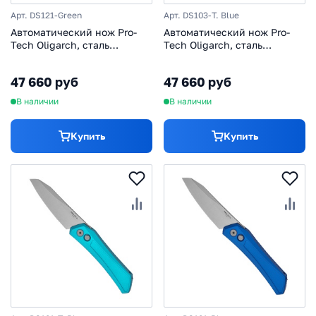
Арт. DS121-Green
Арт. DS103-T. Blue
Автоматический нож Pro-
Автоматический нож Pro-
Tech Oligarch, сталь
Tech Oligarch, сталь
MagnaCut, рукоять
MagnaCut, рукоять
алюминий, зеленый
алюминий, бирюзовый/
47 660 руб
47 660 руб
черный
В наличии
В наличии
Купить
Купить