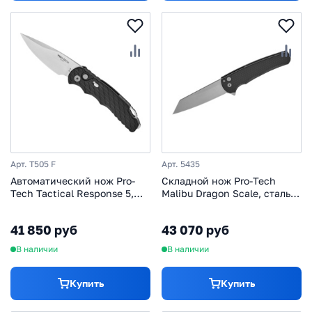
Арт. T505 F
Арт. 5435
Автоматический нож Pro-
Складной нож Pro-Tech
Tech Tactical Response 5,
Malibu Dragon Scale, сталь
сталь S35VN, рукоять
Magnacut, рукоять
алюминий, черный
алюминий, черный
41 850 руб
43 070 руб
В наличии
В наличии
Купить
Купить