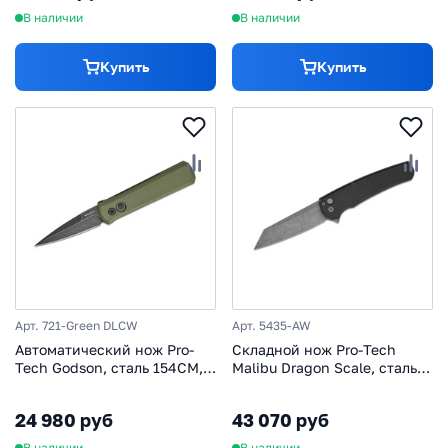
В наличии
В наличии
Купить
Купить
Арт. 721-Green DLCW
Арт. 5435-AW
Автоматический нож Pro-
Cкладной нож Pro-Tech
Tech Godson, сталь 154CM,
Malibu Dragon Scale, сталь
рукоять алюминий, зеленый
CPM MagnaCut, рукоять
алюминий, черный
24 980 руб
43 070 руб
В наличии
В наличии