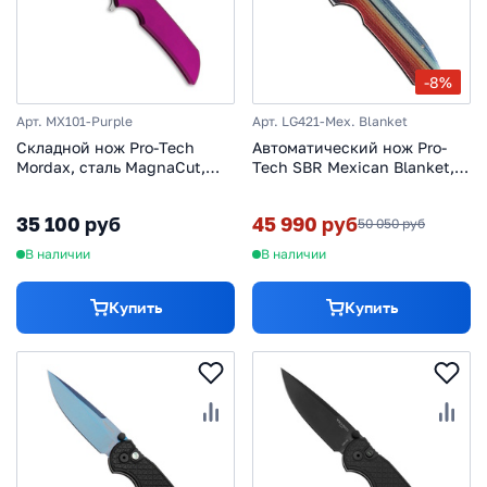
-8%
Арт. MX101-Purple
Арт. LG421-Mex. Blanket
Складной нож Pro-Tech
Автоматический нож Pro-
Mordax, сталь MagnaCut,
Tech SBR Mexican Blanket,
рукоять алюминий,
сталь S35VN, рукоять
фиолетовый
алюминий/микарта
35 100 руб
45 990 руб
50 050 руб
В наличии
В наличии
Купить
Купить