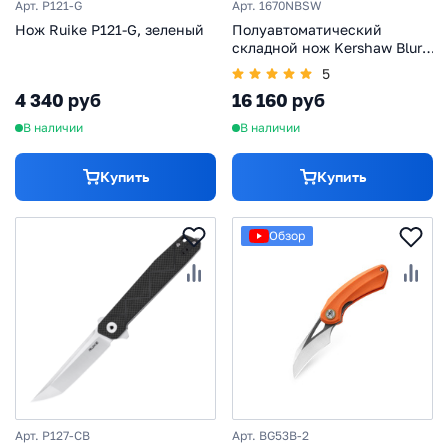
Арт. P121-G
Арт. 1670NBSW
Нож Ruike P121-G, зеленый
Полуавтоматический
складной нож Kershaw Blur,
сталь 14C28N, рукоять
5
алюминий/trac-tec, синий
4 340 руб
16 160 руб
В наличии
В наличии
Купить
Купить
Обзор
Арт. P127-CB
Арт. BG53B-2