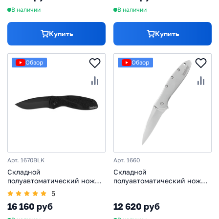
В наличии
В наличии
Купить
Купить
Обзор
Обзор
Арт. 1670BLK
Арт. 1660
Складной
Складной
полуавтоматический нож
полуавтоматический нож
Kershaw Blur All Black, сталь
Kershaw Leek 1660, сталь
5
Sandvik 14C28N, рукоять
14C28N, рукоять
16 160 руб
12 620 руб
алюминий/Trac-Tec
нержавеющая сталь