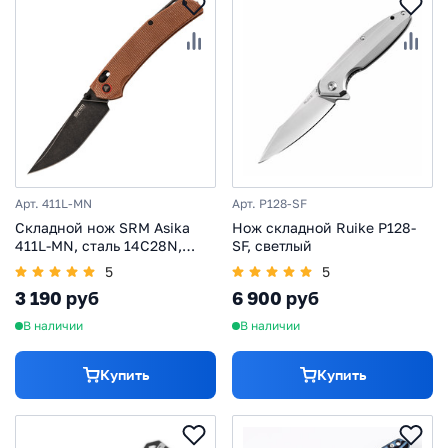
Арт. 411L-MN
Арт. P128-SF
Складной нож SRM Asika
Нож складной Ruike P128-
411L-MN, сталь 14C28N,
SF, светлый
рукоять микарта
5
5
3 190 руб
6 900 руб
В наличии
В наличии
Купить
Купить