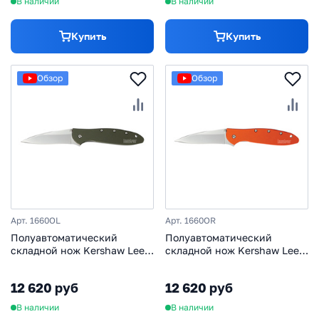
В наличии
В наличии
Купить
Купить
Обзор
Обзор
Арт. 1660OL
Арт. 1660OR
Полуавтоматический
Полуавтоматический
складной нож Kershaw Leek,
складной нож Kershaw Leek,
сталь 14C28N, рукоять
сталь 14C28N, рукоять
алюминий, хаки
анодированный алюминий,
12 620 руб
12 620 руб
оранжевый
В наличии
В наличии