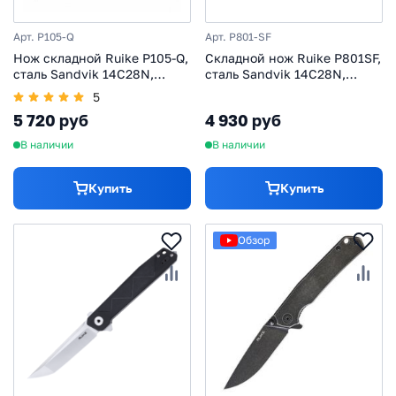
Арт. P105-Q
Арт. P801-SF
Нож складной Ruike P105-Q,
Складной нож Ruike P801SF,
сталь Sandvik 14C28N,
сталь Sandvik 14C28N,
рукоять G10, черно-синий
рукоять нержавеющая сталь
5
3Cr14N
5 720 руб
4 930 руб
В наличии
В наличии
Купить
Купить
Обзор