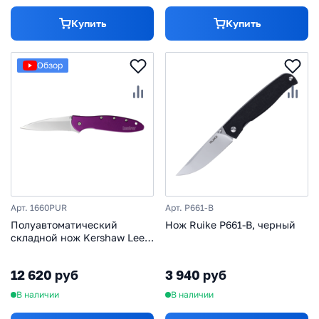
Купить
Купить
Обзор
Арт. 1660PUR
Арт. P661-B
Полуавтоматический
Нож Ruike P661-B, черный
складной нож Kershaw Leek,
сталь 14C28N, рукоять
алюминий, фиолетовый
12 620 руб
3 940 руб
В наличии
В наличии