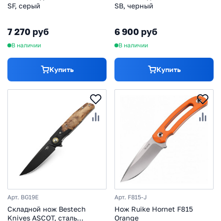
SF, серый
SB, черный
7 270 руб
6 900 руб
В наличии
В наличии
Купить
Купить
Арт. BG19E
Арт. F815-J
Складной нож Bestech
Нож Ruike Hornet F815
Knives ASCOT, сталь
Orange