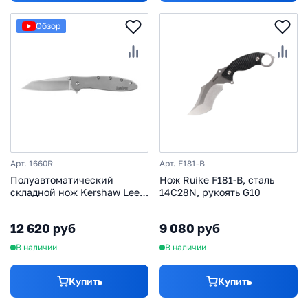
Обзор
Арт. 1660R
Арт. F181-B
Полуавтоматический
Нож Ruike F181-B, сталь
складной нож Kershaw Leek
14C28N, рукоять G10
Random, сталь 14C28N,
рукоять алюминий
12 620 руб
9 080 руб
В наличии
В наличии
Купить
Купить