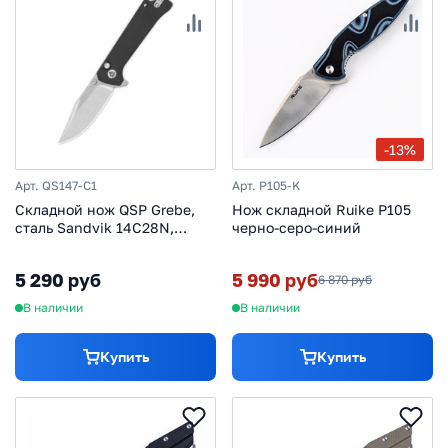
-13%
Арт. QS147-C1
Арт. P105-K
Складной нож QSP Grebe,
Нож складной Ruike P105
сталь Sandvik 14C28N,
черно-серо-синий
рукоять G10, черный
5 290 руб
5 990 руб
6 870 руб
В наличии
В наличии
Купить
Купить