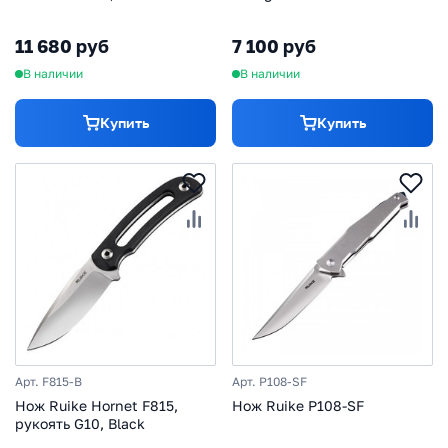
14C28N, carbon/G10/
древесина
11 680 руб
7 100 руб
В наличии
В наличии
Купить
Купить
Арт. F815-B
Арт. P108-SF
Нож Ruike Hornet F815,
Нож Ruike P108-SF
рукоять G10, Black