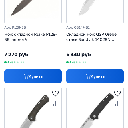
Арт. P128-SB
Арт. QS147-B1
Нож складной Ruike P128-
Складной нож QSP Grebe,
SB, черный
сталь Sandvik 14C28N,
рукоять микарта, синий
7 270 руб
5 440 руб
В наличии
В наличии
Купить
Купить