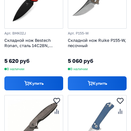
Арт. BMK02J
Арт. P155-W
Складной нож Bestech
Складной нож Ruike P155-W,
Ronan, сталь 14C28N,
песочный
рукоять G10, красный
5 620 руб
5 060 руб
В наличии
В наличии
Купить
Купить