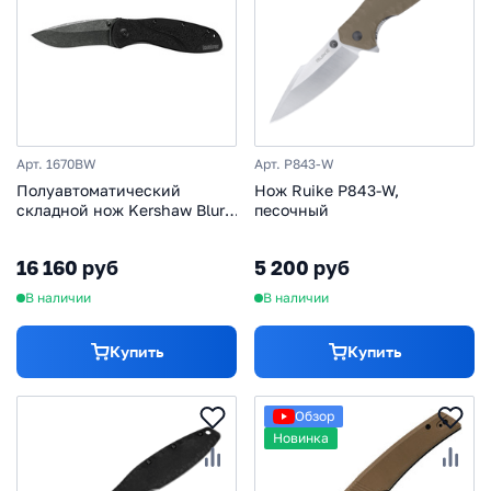
Арт. 1670BW
Арт. P843-W
Полуавтоматический
Нож Ruike P843-W,
складной нож Kershaw Blur,
песочный
сталь Sandvik 14C28N,
рукоять алюминий, черный
16 160 руб
5 200 руб
В наличии
В наличии
Купить
Купить
Обзор
Новинка