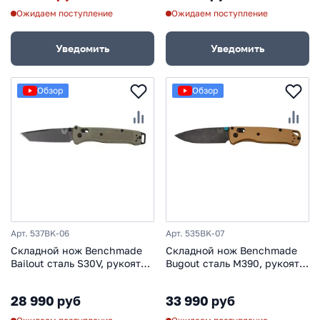
Ожидаем поступление
Ожидаем поступление
Уведомить
Уведомить
Обзор
Обзор
Арт. 537BK-06
Арт. 535BK-07
Складной нож Benchmade
Складной нож Benchmade
Bailout сталь S30V, рукоять
Bugout сталь M390, рукоять
Ranger Green Grivory
Burnt Brass Aluminum
28 990 руб
33 990 руб