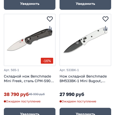
Уведомить
Уведомить
-16%
Арт. 565-1
Арт. 533BK-1
Складной нож Benchmade
Нож складной Benchmade
Mini Freek, сталь CPM-S90V,
BM533BK-1 Mini Bugout,
рукоять карбон
сталь CPM-S30V, Grivory
38 790 руб
27 990 руб
45 990 руб
Ожидаем поступление
Ожидаем поступление
Уведомить
Уведомить