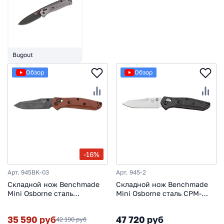
Bugout
Обзор
Обзор
-16%
Арт. 945BK-03
Арт. 945-2
Складной нож Benchmade
Складной нож Benchmade
Mini Osborne сталь
Mini Osborne сталь CPM-
Magnacut, рукоять Burnt
S90V, рукоять Carbon Fiber
Copper Aluminum
35 590 руб
47 720 руб
42 190 руб