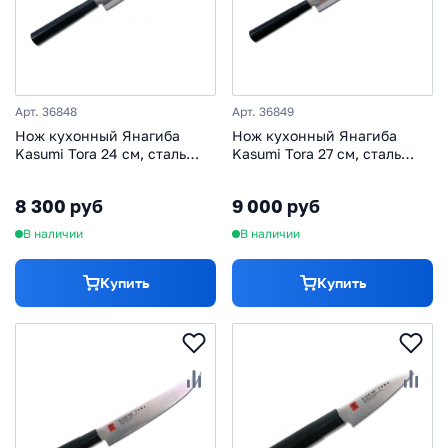
Арт. 36848
Арт. 36849
Нож кухонный Янагиба
Нож кухонный Янагиба
Kasumi Tora 24 см, сталь
Kasumi Tora 27 см, сталь
AUS-6A, рукоять
AUS-6A, рукоять
стабилизированная
стабилизированная
8 300 руб
9 000 руб
древесина
древесина
В наличии
В наличии
Купить
Купить