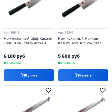
Арт. 36842
Арт. 36847
Нож кухонный Шеф Kasumi
Нож кухонный Накири
Tora 18 см, сталь AUS-6A,
Kasumi Tora 16.5 см, сталь
рукоять стабилизированная
AUS-6A, рукоять
древесина
стабилизированная
6 100 руб
5 600 руб
древесина
В наличии
В наличии
Купить
Купить