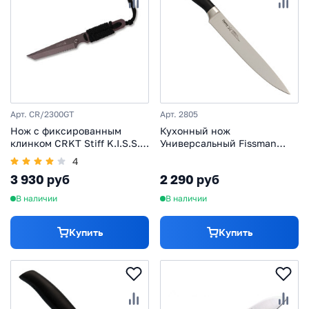
Арт. CR/2300GT
Арт. 2805
Нож с фиксированным
Кухонный нож
клинком CRKT Stiff K.I.S.S.,
Универсальный Fissman
сталь Aus 6, рукоять
Katsumoto, 20 см
4
паракорд
3 930 руб
2 290 руб
В наличии
В наличии
Купить
Купить