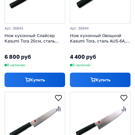
Арт. 36843
Арт. 36844
Нож кухонный Слайсер
Нож кухонный Овощной
Kasumi Tora 20см, сталь
Kasumi Tora, сталь AUS-6A,
AUS-6A, рукоять
рукоять стабилизированная
стабилизированная
древесина
6 800 руб
4 400 руб
древесина
В наличии
В наличии
Купить
Купить