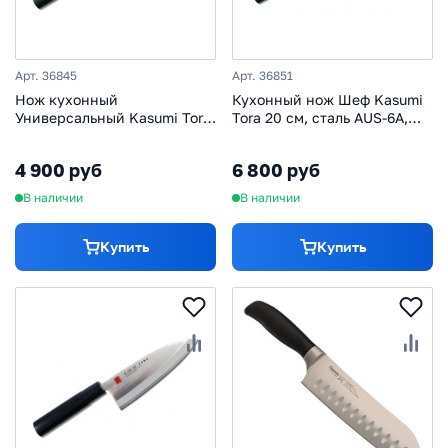
Арт. 36845
Арт. 36851
Нож кухонный
Кухонный нож Шеф Kasumi
Универсальный Kasumi Tora,
Tora 20 см, сталь AUS-6A,
сталь AUS-6A,
рукоять стабилизированная
стабилизированная
древесина
4 900 руб
6 800 руб
древесина
В наличии
В наличии
Купить
Купить