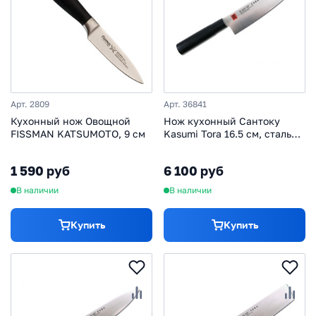
Арт. 2809
Арт. 36841
Кухонный нож Овощной
Нож кухонный Сантоку
FISSMAN KATSUMOTO, 9 см
Kasumi Tora 16.5 см, сталь
AUS-6A, рукоять
стабилизированная
1 590 руб
6 100 руб
древесина
В наличии
В наличии
Купить
Купить