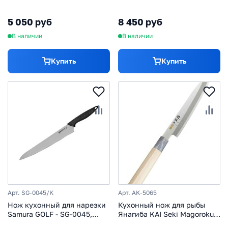
67 слоев, микарта
5 050 руб
8 450 руб
В наличии
В наличии
Купить
Купить
Арт. SG-0045/K
Арт. AK-5065
Нож кухонный для нарезки
Кухонный нож для рыбы
Samura GOLF - SG-0045,
Янагиба KAI Seki Magoroku
сталь AUS-8, рукоять
Ginju 180 мм, нержавеющая