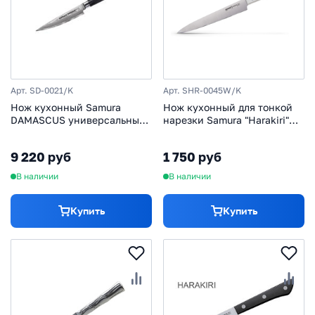
Арт. SD-0021/K
Арт. SHR-0045W/K
Нож кухонный Samura
Нож кухонный для тонкой
DAMASCUS универсальный
нарезки Samura "Harakiri"
125мм
(SHR-0045W) 196 мм, сталь
AUS-8, рукоять ABS пластик,
9 220 руб
1 750 руб
белый
В наличии
В наличии
Купить
Купить