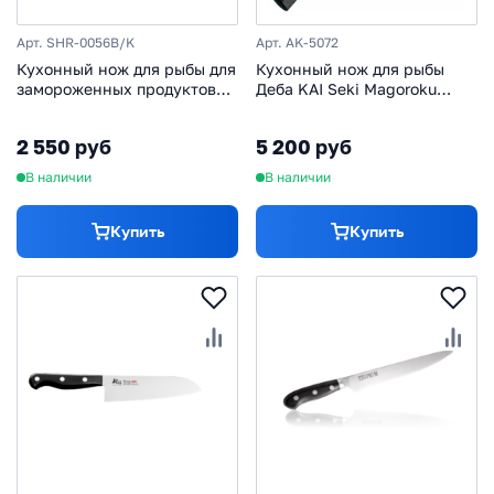
Арт. SHR-0056B/K
Арт. AK-5072
Кухонный нож для рыбы для
Кухонный нож для рыбы
замороженных продуктов
Деба KAI Seki Magoroku
Samura Harakiri 188 мм,
EdgeST 150 мм,
сталь AUS-8, рукоять
нержавеющая сталь
2 550 руб
5 200 руб
пластик
В наличии
В наличии
Купить
Купить