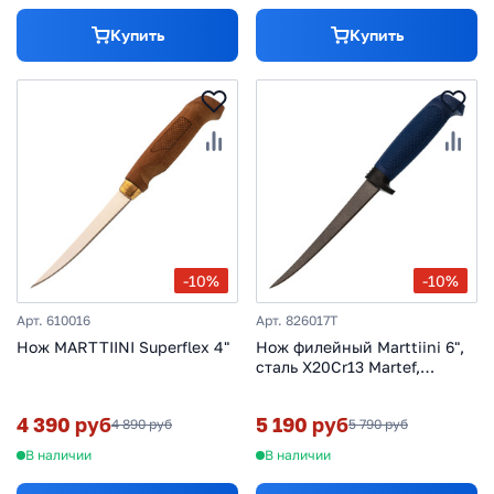
Купить
Купить
-10%
-10%
Арт. 610016
Арт. 826017T
Нож MARTTIINI Superflex 4"
Нож филейный Marttiini 6",
сталь X20Cr13 Martef,
рукоять резина
4 390 руб
5 190 руб
4 890 руб
5 790 руб
В наличии
В наличии