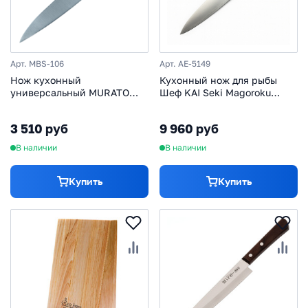
Арт. MBS-106
Арт. AE-5149
Нож кухонный
Кухонный нож для рыбы
универсальный MURATO
Шеф KAI Seki Magoroku
Basic, 125 мм
Momoyama 210 мм,
нержавеющая сталь
3 510 руб
9 960 руб
В наличии
В наличии
Купить
Купить