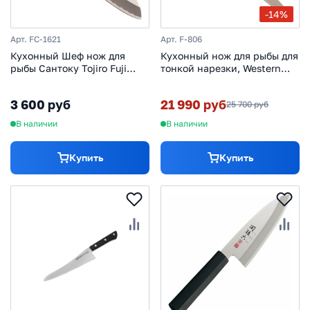
-14%
Арт. FC-1621
Арт. F-806
Кухонный Шеф нож для
Кухонный нож для рыбы для
рыбы Сантоку Tojiro Fuji
тонкой нарезки, Western
Cutlery FC-1621, сталь Mo-V,
Knife, Tojiro, F-806, сталь
рукоять полипропилен,
VG-10, в картонной коробке
3 600 руб
21 990 руб
25 700 руб
черный
В наличии
В наличии
Купить
Купить