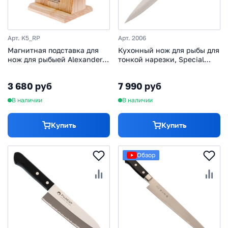
Арт. K5_RP
Арт. 2006
Магнитная подставка для
Кухонный нож для рыбы для
нож для рыбыей Alexander
тонкой нарезки, Special
K5 RP, каучуковое дерево/
Offer, Kanetsugu, 2006, сталь
сосна, Kizlyar Supreme
AUS-8/SUS410, в картонной
3 680 руб
7 990 руб
коробке
В наличии
В наличии
Купить
Купить
Обзор