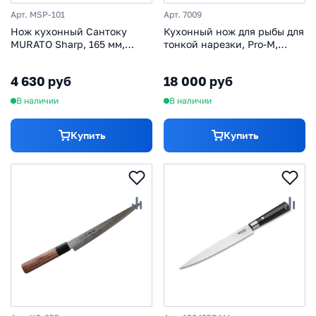
Арт. MSP-101
Арт. 7009
Нож кухонный Сантоку
Кухонный нож для рыбы для
MURATO Sharp, 165 мм,
тонкой нарезки, Pro-M,
сталь AUS-10
Kanetsugu, 7009, сталь
DSR1K6, в картонной
4 630 руб
18 000 руб
коробке
В наличии
В наличии
Купить
Купить