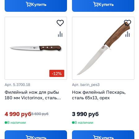
Купить
Купить
-12%
Арт. 5.3700.18
Арт. barin_pes3
Филейный нож для рыбы
Нож филейный Пескарь,
180 мм Victorinox, сталь
сталь 65х13, орех
X55CrMo14, рукоять клён
4 990 руб
3 990 руб
5 690 руб
В наличии
В наличии
Купить
Купить