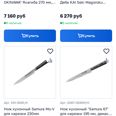
OKINAWA" Янагиба 270 мм,
Деба KAI Seki Magoroku
AUS-8, палисандр
EdgeST 165 мм,
нержавеющая сталь, ABS-
7 160 руб
6 270 руб
Пластик
В наличии
В наличии
Купить
Купить
Арт. SM-0045/K
Арт. SD67-0045M/K
Нож кухонный Samura Mo-V
Нож кухонный "Samura 67"
для нарезки 230мм
для нарезки 195 мм, дамаск