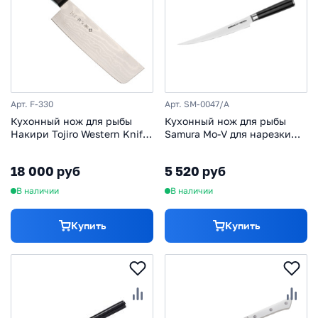
Арт. F-330
Арт. SM-0047/A
Кухонный нож для рыбы
Кухонный нож для рыбы
Накири Tojiro Western Knife
Samura Mo-V для нарезки
F-330, сталь VG-10, рукоять
220 мм, сталь AUS-8,
стабилизированная
рукоять G10
18 000 руб
5 520 руб
древесина, черный
В наличии
В наличии
Купить
Купить