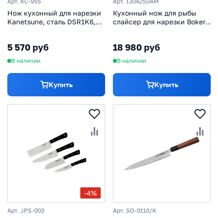
Арт. KC-955
Арт. 130425DAM
Нож кухонный для нарезки
Кухонный нож для рыбы
Kanetsune, сталь DSR1K6,
слайсер для нарезки Boker,
рукоять pakka wood
сталь VG-10 в обкладках из
дамасской стали, рукоять
5 570 руб
18 980 руб
дерево
В наличии
В наличии
Купить
Купить
-4%
Арт. JPS-003
Арт. SO-0110/K