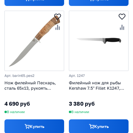
Арт. barin65.pes2
Арт. 1247
Нож филейный Пескарь,
Филейный нож для рыбы
сталь 65х13, рукоять
Kershaw 7.5" Fillet K1247,
береста
сталь 420J2, рукоять
пластик/резина
4 690 руб
3 380 руб
В наличии
В наличии
Купить
Купить