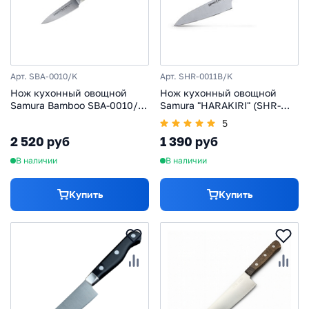
Арт. SBA-0010/K
Арт. SHR-0011B/K
Нож кухонный овощной
Нож кухонный овощной
Samura Bamboo SBA-0010/K,
Samura "HARAKIRI" (SHR-
сталь AUS-8
0011B) 99 мм, сталь AUS-8,
5
рукоять ABS пластик,
2 520 руб
1 390 руб
чёрный
В наличии
В наличии
Купить
Купить