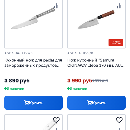
-42%
Арт. SBA-0056/K
Арт. SO-0129/K
Кухонный нож для рыбы для
Нож кухонный "Samura
замороженных продуктов
OKINAWA" Деба 170 мм, AUS-
Samura Bamboo 196 мм,
8, палисандр
сталь AUS-8, рукоять сталь
3 890 руб
3 990 руб
6 890 руб
В наличии
В наличии
Купить
Купить