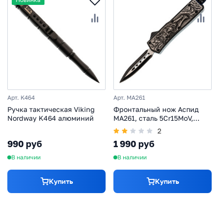
Арт. K464
Арт. MA261
Ручка тактическая Viking
Фронтальный нож Аспид
Nordway K464 алюминий
MA261, сталь 5Cr15MoV,
рукоять алюминий/цинк
2
990 руб
1 990 руб
В наличии
В наличии
Купить
Купить