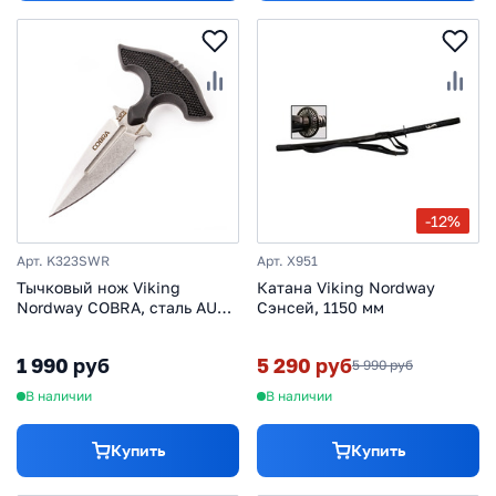
-12%
Арт. K323SWR
Арт. X951
Тычковый нож Viking
Катана Viking Nordway
Nordway COBRA, сталь AUS-
Сэнсей, 1150 мм
8, светлый
1 990 руб
5 290 руб
5 990 руб
В наличии
В наличии
Купить
Купить