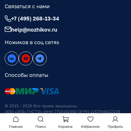
Связаться с нами
+7 (495) 268-13-34
help@nozhikov.ru
Ножиков в соц сетях
Способы оплаты
© 2015 - 2026 Все права защищены
ООО «ЭЛЬ ГУСТО» ИНН 7718162392 ОГРН 1157746422239
Публичная оферта
Главная
Поиск
Корзина
Избранное
Профиль