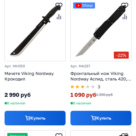
Обзор
-22%
Арт. MH059
Арт. MA287
Мачете Viking Nordway
Фронтальный нож Viking
Крокодил
Nordway Аспид, сталь 420,
рукоять металл
3
2 990 руб
1 090 руб
1 390 руб
В наличии
В наличии
Купить
Купить
Новинка