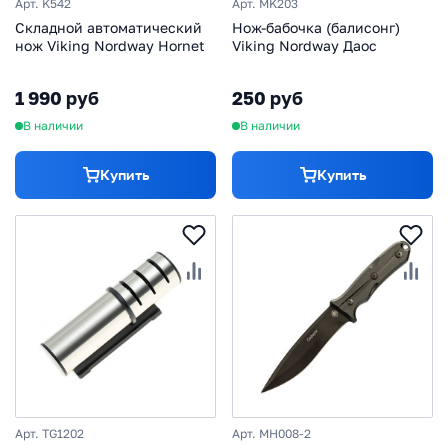
Арт. K542
Арт. MK203
Складной автоматический
Нож-бабочка (балисонг)
нож Viking Nordway Hornet
Viking Nordway Даос
1 990 руб
250 руб
В наличии
В наличии
Купить
Купить
Арт. TG1202
Арт. MH008-2