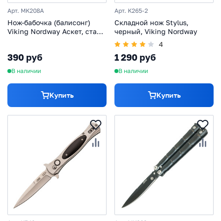
Арт. MK208A
Арт. K265-2
Нож-бабочка (балисонг)
Складной нож Stylus,
Viking Nordway Аскет, сталь
черный, Viking Nordway
420, рукоять сталь
4
390 руб
1 290 руб
В наличии
В наличии
Купить
Купить