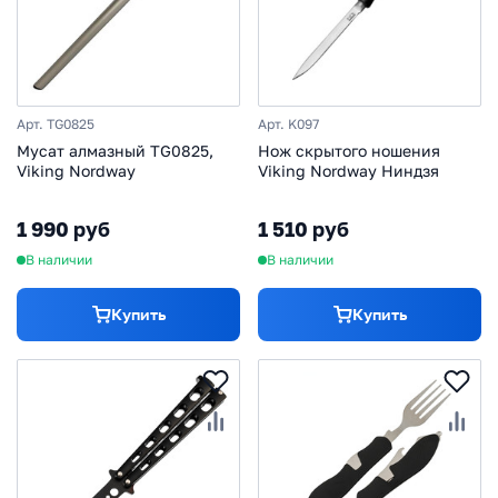
Арт. TG0825
Арт. K097
Мусат алмазный TG0825,
Нож скрытого ношения
Viking Nordway
Viking Nordway Ниндзя
1 990 руб
1 510 руб
В наличии
В наличии
Купить
Купить