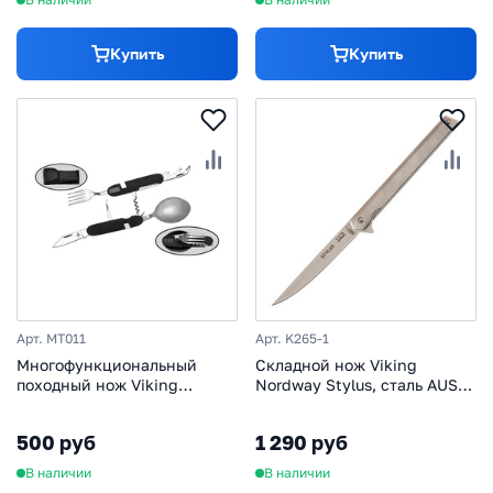
Купить
Купить
Арт. MT011
Арт. K265-1
Многофункциональный
Складной нож Viking
походный нож Viking
Nordway Stylus, сталь AUS-
Nordway MT011
8, рукоять нержавеющая
сталь
500 руб
1 290 руб
В наличии
В наличии