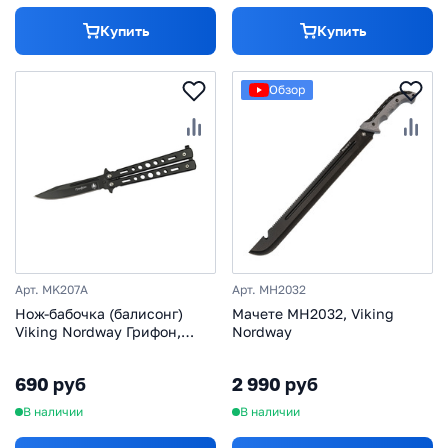
Купить
Купить
Обзор
Арт. MK207A
Арт. MH2032
Нож-бабочка (балисонг)
Мачете MH2032, Viking
Viking Nordway Грифон,
Nordway
сталь 420, рукоять черный
металл
690 руб
2 990 руб
В наличии
В наличии