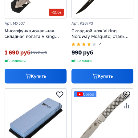
-15%
Арт. MX507
Арт. K267P3
Многофункциональная
Складной нож Viking
складная лопата Viking
Nordway Mosquito, сталь
Nordway MX507
AUS8
4
1 690 руб
990 руб
1 990 руб
В наличии
В наличии
Купить
Купить
Обзор