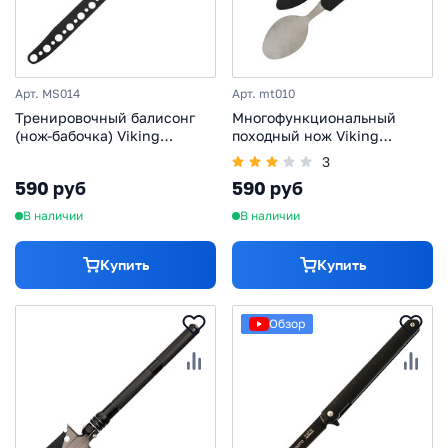
Арт. MS014
Арт. mt010
Тренировочный балисонг
Многофункциональный
(нож-бабочка) Viking
походный нож Viking
Nordway Ниндзя Икс
Nordway MT010
3
590 руб
590 руб
В наличии
В наличии
Купить
Купить
Обзор