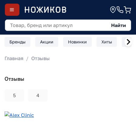
Найти
Бренды
Акции
Новинки
Хиты
Скл
Главная
Отзывы
Отзывы
5
4