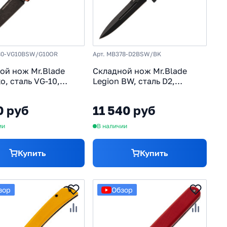
80-VG10BSW/G10OR
Арт. MB378-D2BSW/BK
ой нож Mr.Blade
Складной нож Mr.Blade
o, сталь VG-10,
Legion BW, сталь D2,
ь G10, оранжевый
рукоять G10
0 руб
11 540 руб
ии
В наличии
Купить
Купить
зор
Обзор