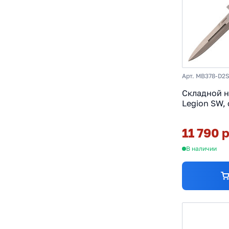
Арт. MB378-D2
Складной н
Legion SW, 
рукоять G1
11 790 
В наличии