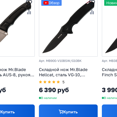
Обзор
Нови
Арт. MB900-V10BSW/G10BK
Арт. MB3
ож Mr.Blade
Складной нож Mr.Blade
Складн
ь AUS-8, рукоять
Hellcat, сталь VG-10,
Finch S
ой кухонник
рукоять G10, черный
рукоят
5
уб
6 390 руб
3 99
В наличии
В налич
Купить
Купить