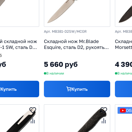
Арт. MB381-D2SW/MCGR
Арт. MB3
й складной нож
Складной нож Mr.Blade
Складн
-1 SW, сталь D2,
Esquire, сталь D2, рукоять
Morsett
0
микарта, зеленый
рукоят
5
уб
5 660 руб
4 39
В наличии
В налич
Купить
Купить
Об