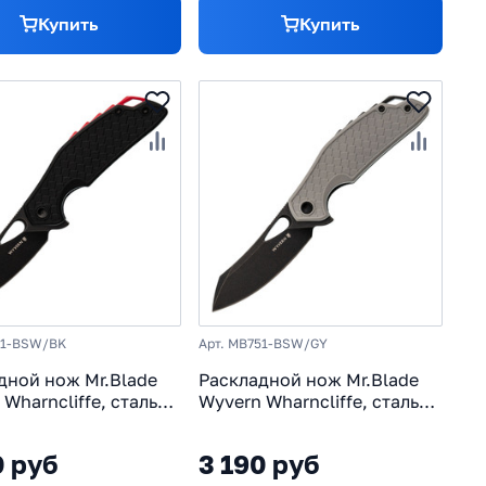
Купить
Купить
51-BSW/BK
Арт. MB751-BSW/GY
дной нож Mr.Blade
Раскладной нож Mr.Blade
Wharncliffe, сталь
Wyvern Wharncliffe, сталь
 рукоять FRN,
AUS-8, рукоять
й
термопластик FRN, серый
0 руб
3 190 руб