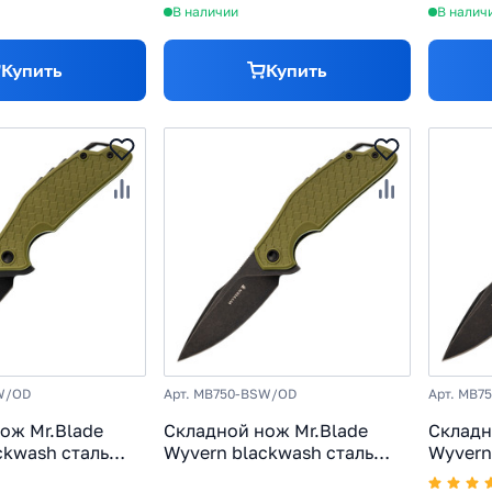
В наличии
В налич
Купить
Купить
W/OD
Арт. MB750-BSW/OD
Арт. MB7
ож Mr.Blade
Складной нож Mr.Blade
Складн
ckwash сталь
Wyvern blackwash сталь
Wyvern
оять Olive FRN
AUS-8, рукоять Olive FRN
AUS-8,