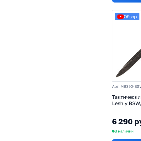
Обзор
Арт. MB390-B
Тактически
Leshiy BSW,
рукоять эл
6 290 р
В наличии