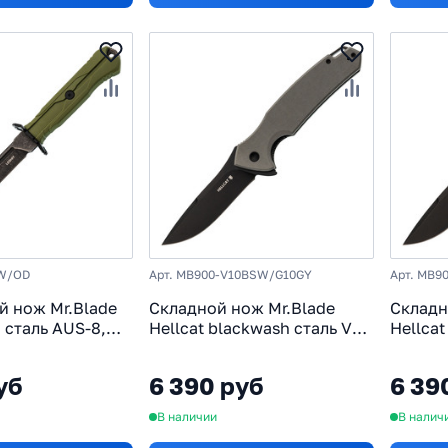
SW/OD
Арт. MB900-V10BSW/G10GY
Арт. MB9
й нож Mr.Blade
Складной нож Mr.Blade
Складн
 сталь AUS-8,
Hellcat blackwash сталь VG-
Hellcat
астрон
10, рукоять Grey G10
VG-10,
рукоять
уб
6 390 руб
6 39
В наличии
В налич