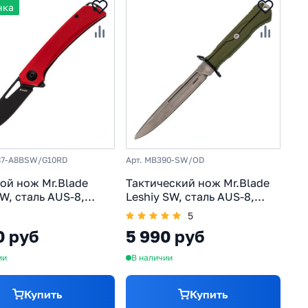
нка
87-A8BSW/G10RD
Арт. MB390-SW/OD
ой нож Mr.Blade
Тактический нож Mr.Blade
W, сталь AUS-8,
Leshiy SW, сталь AUS-8,
ь G10, красный
рукоять эластрон
5
0 руб
5 990 руб
ии
В наличии
Купить
Купить