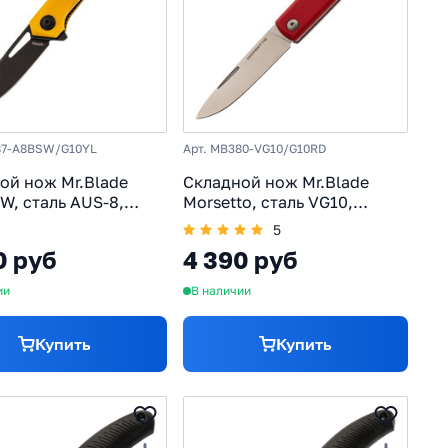
87-A8BSW/G10YL
Арт. MB380-VG10/G10RD
ой нож Mr.Blade
Складной нож Mr.Blade
W, сталь AUS-8,
Morsetto, сталь VG10,
ь G10, желтый
рукоять G10, красный
5
0 руб
4 390 руб
ии
В наличии
Купить
Купить