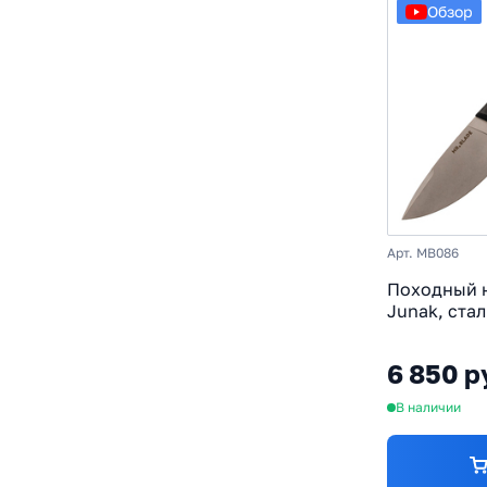
Обзор
Арт. MB086
Походный н
Junak, стал
GRN, полев
6 850 р
В наличии