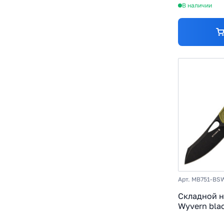
В наличии
Арт. MB751-BS
Складной н
Wyvern bla
AUS-8, рук