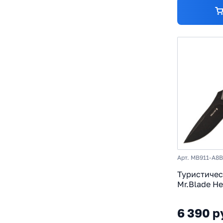
Арт. MB911-A8
Туристиче
Mr.Blade He
сталь AUS-8
серый
6 390 р