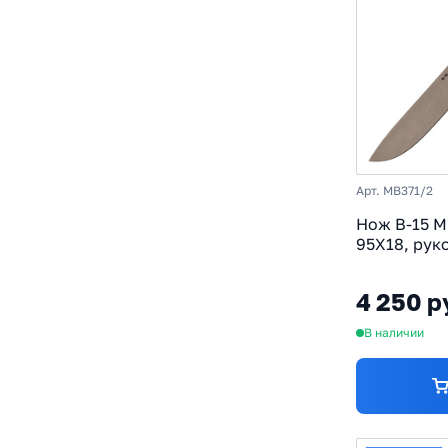
Арт. MB371/2
Нож B-15 Mr
95Х18, рук
4 250 р
В наличии