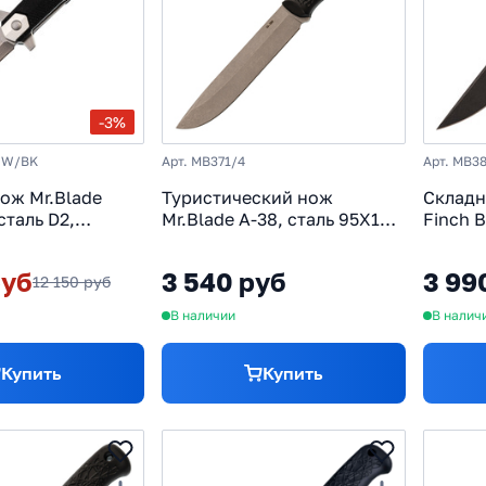
-3%
SW/BK
Арт. MB371/4
Арт. MB3
ож Mr.Blade
Туристический нож
Складн
сталь D2,
Mr.Blade A-38, сталь 95Х18,
Finch B
0, черный
рукоять эластрон
рукоят
руб
3 540 руб
3 99
12 150 руб
В наличии
В налич
Купить
Купить