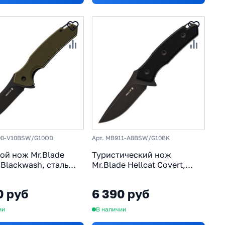
00-V10BSW/G10OD
Арт. MB911-A8BSW/G10BK
ой нож Mr.Blade
Туристический нож
 Blackwash, сталь
Mr.Blade Hellcat Covert,
 военный стиль,
сталь AUS-8, рукоять G10,
 Olive G10
черный
0 руб
6 390 руб
ии
В наличии