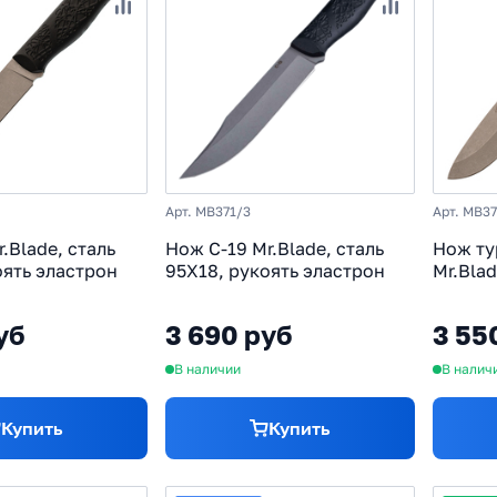
Арт. MB371/3
Арт. MB3
.Blade, сталь
Нож C-19 Mr.Blade, сталь
Нож ту
оять эластрон
95Х18, рукоять эластрон
Mr.Blad
рукоят
уб
3 690 руб
3 55
В наличии
В налич
Купить
Купить