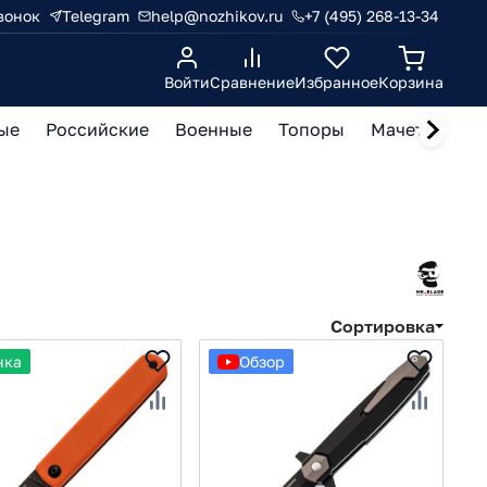
вонок
Telegram
help@nozhikov.ru
+7 (495) 268-13-34
Войти
Сравнение
Избранное
Корзина
ые
Российские
Военные
Топоры
Мачете, кукр
Сортировка
нка
Обзор