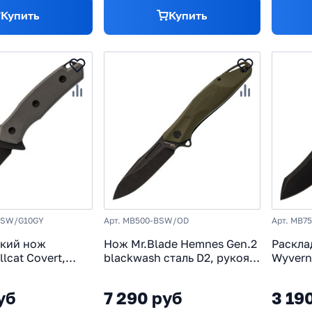
Купить
Купить
BSW/G10GY
Арт. MB500-BSW/OD
Арт. MB7
ский нож
Нож Mr.Blade Hemnes Gen.2
Раскла
llcat Covert,
blackwash сталь D2, рукоять
Wyvern 
, рукоять G10,
Olive G10
AUS-8,
черны
уб
7 290 руб
3 19