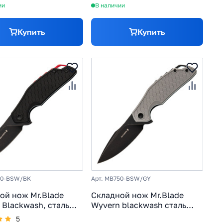
ии
В наличии
Купить
Купить
50-BSW/BK
Арт. MB750-BSW/GY
ой нож Mr.Blade
Складной нож Mr.Blade
 Blackwash, сталь
Wyvern blackwash сталь
 универсальный EDC
AUS-8, рукоять Grey FRN
5