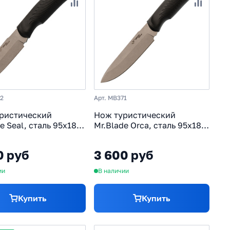
72
Арт. MB371
ристический
Нож туристический
e Seal, сталь 95х18,
Mr.Blade Orca, сталь 95х18,
ь эластрон
рукоять эластрон
0 руб
3 600 руб
ии
В наличии
Купить
Купить