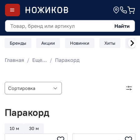
Найти
Бренды
Акции
Новинки
Хиты
Скл
Главная
Еще...
Паракорд
Паракорд
10 м
30 м