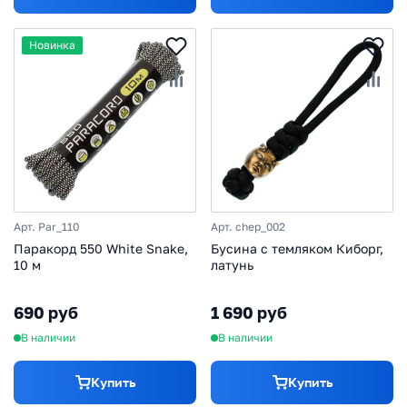
Новинка
Арт. Par_110
Арт. chep_002
Паракорд 550 White Snake,
Бусина с темляком Киборг,
10 м
латунь
690 руб
1 690 руб
В наличии
В наличии
Купить
Купить