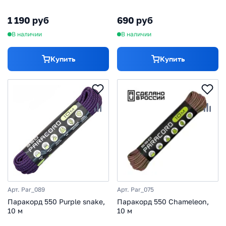
креплением на ремень и
карабином, Black
1 190 руб
690 руб
В наличии
В наличии
Купить
Купить
Арт. Par_089
Арт. Par_075
Паракорд 550 Purple snake,
Паракорд 550 Chameleon,
10 м
10 м