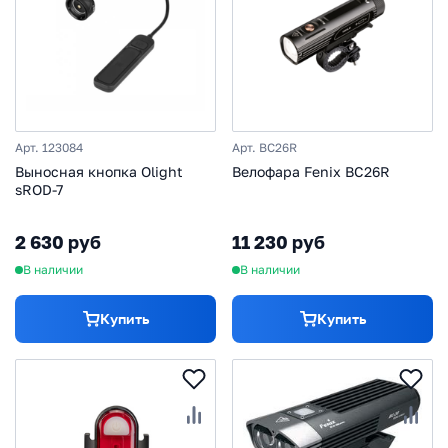
Арт. 123084
Арт. BC26R
Выносная кнопка Olight
Велофара Fenix BC26R
sROD-7
2 630 руб
11 230 руб
В наличии
В наличии
Купить
Купить