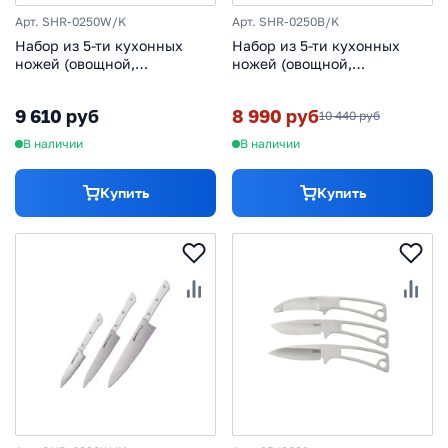
Арт. SHR-0250W/K
Арт. SHR-0250B/K
Набор из 5-ти кухонных
Набор из 5-ти кухонных
ножей (овощной,
ножей (овощной,
универсальный, накири,
универсальный, накири,
шеф, сантону), Samura
шеф, сантону), Samura
9 610 руб
8 990 руб
10 440 руб
Harakiri (SHR-0250W) White,
Harakiri (SHR-0250B)
сталь AUS-8, рукоять ABS-
В наличии
В наличии
пластик
Купить
Купить