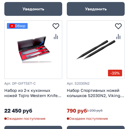
Уведомить
Уведомить
Обзор
-39%
Арт. DP-GIFTSET-C
Арт. S2030N2
Набор из 2-х кухонных
Набор Спортивных ножей
ножей Tojiro Western Knife
колышков S2030N2, Viking
Gift DP-GIFTSET-C, сталь VG-
Nordway
10, рукоять
22 450 руб
790 руб
1 290 руб
стабилизированная
древесина
Ожидаем поступление
Ожидаем поступление