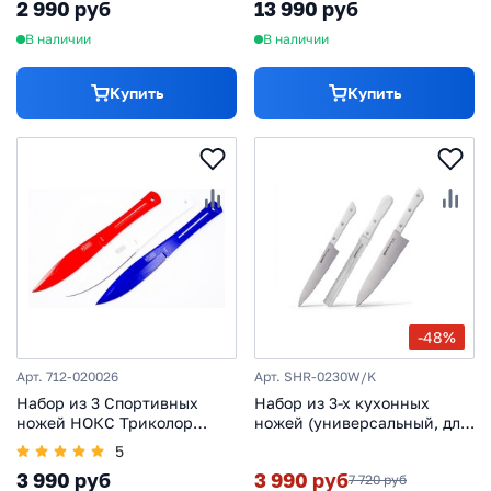
2 990 руб
13 990 руб
В наличии
В наличии
Купить
Купить
-48%
Арт. 712-020026
Арт. SHR-0230W/K
Набор из 3 Спортивных
Набор из 3-х кухонных
ножей НОКС Триколор
ножей (универсальный, для
(Патриот)
замороженных продуктов,
5
шеф) Samura Harakiri (SHR-
3 990 руб
3 990 руб
7 720 руб
0230W) White, сталь AUS-8,