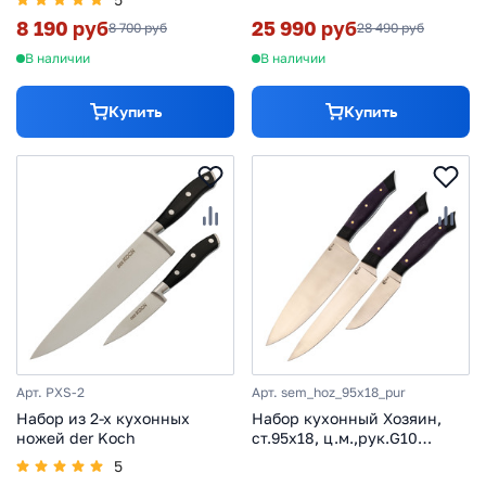
Поварская тройка, сталь
8 190 руб
25 990 руб
8 700 руб
28 490 руб
VG-10/дамаск, рукоять G10,
SD-0220
В наличии
В наличии
Купить
Купить
Арт. PXS-2
Арт. sem_hoz_95x18_pur
Набор из 2-х кухонных
Набор кухонный Хозяин,
ножей der Koch
ст.95х18, ц.м.,рук.G10
фиолетовый
5