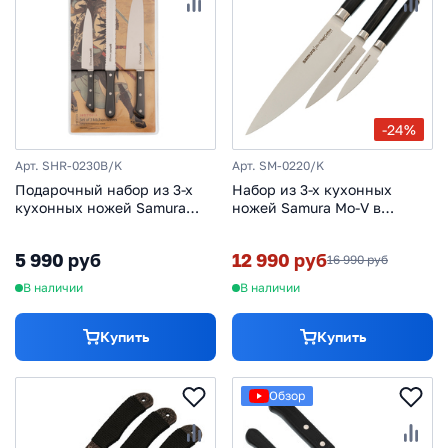
-24%
Арт. SHR-0230B/K
Арт. SM-0220/K
Подарочный набор из 3-х
Набор из 3-х кухонных
кухонных ножей Samura
ножей Samura Mo-V в
Harakiri (универсальный,
подарочной коробке
для замороженных
Поварская тройка, сталь
5 990 руб
12 990 руб
16 990 руб
продуктов, шеф), сталь Aus
AUS-8, рукоять G10
8, рукоять ABS-пластик
В наличии
В наличии
Купить
Купить
Обзор