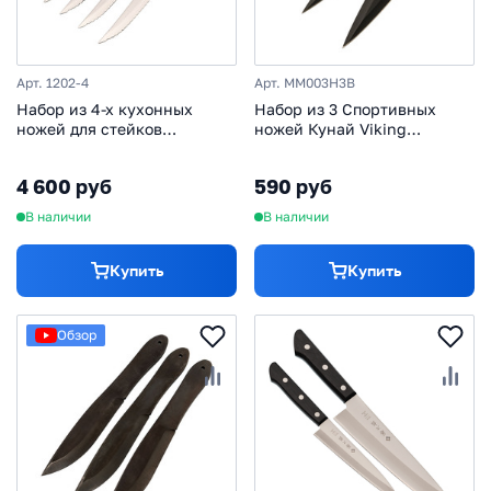
Арт. 1202-4
Арт. MM003H3B
Набор из 4-х кухонных
Набор из 3 Спортивных
ножей для стейков
ножей Кунай Viking
Hatamoto T-Rex 1202-4,
Nordway
сталь Mo-V, рукоять
4 600 руб
590 руб
стабилизированная
древесина, черный
В наличии
В наличии
Купить
Купить
Обзор