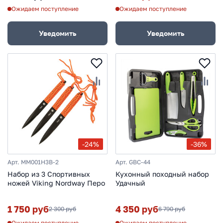
рукоять ABS-пластик
Ожидаем поступление
Ожидаем поступление
Уведомить
Уведомить
-24%
-36%
Арт. MM001H3B-2
Арт. GBC-44
Набор из 3 Спортивных
Кухонный походный набор
ножей Viking Nordway Перо
Удачный
1 750 руб
4 350 руб
2 300 руб
6 790 руб
Ожидаем поступление
Ожидаем поступление