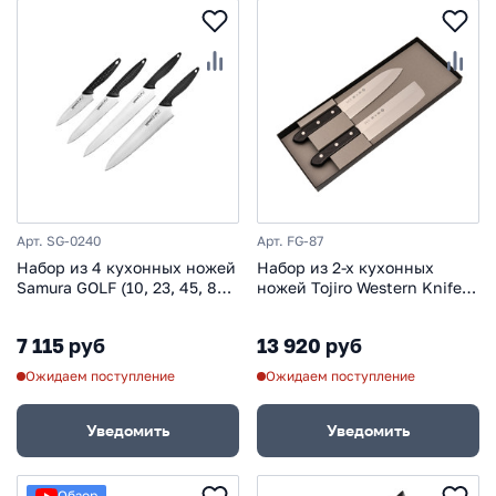
Арт. SG-0240
Арт. FG-87
Набор из 4 кухонных ножей
Набор из 2-x кухонных
Samura GOLF (10, 23, 45, 85),
ножей Tojiro Western Knife
AUS-8
Giftset, сталь VG-10, рукоять
стабилизированная
7 115 руб
13 920 руб
древесина
Ожидаем поступление
Ожидаем поступление
Уведомить
Уведомить
Обзор