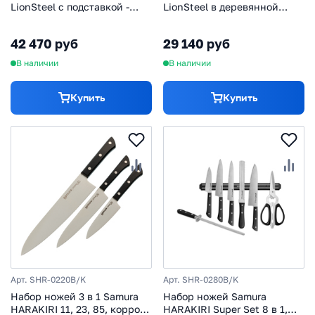
LionSteel с подставкой -
LionSteel в деревянной
9001C UL, 6 шт
коробке - 9001S UL, 4 шт
42 470 руб
29 140 руб
В наличии
В наличии
Купить
Купить
Арт. SHR-0220B/K
Арт. SHR-0280B/K
Набор ножей 3 в 1 Samura
Набор ножей Samura
HARAKIRI 11, 23, 85, корроз.-
HARAKIRI Super Set 8 в 1,