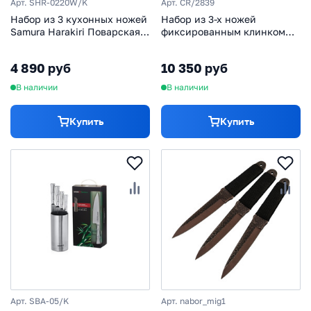
Арт. SHR-0220W/K
Арт. CR/2839
Набор из 3 кухонных ножей
Набор из 3-х ножей
Samura Harakiri Поварская
фиксированным клинком
тройка, сталь AUS-8,
CRKT BLACK FORK Hunting
рукоять ABS-пластик, белый
Knife Set, сталь 8Cr13MoV,
4 890 руб
10 350 руб
цельнометаллические
В наличии
В наличии
Купить
Купить
Арт. SBA-05/K
Арт. nabor_mig1