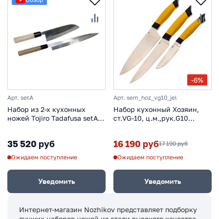
-6%
Арт. setA
Арт. sem_hoz_vg10_jel
Набор из 2-х кухонных
Набор кухонный Хозяин,
ножей Tojiro Tadafusa setA,
ст.VG-10, ц.м.,рук.G10
сталь Shirogami, рукоять
желтый
дерево
35 520 руб
16 190 руб
17 190 руб
Ожидаем поступление
Ожидаем поступление
Уведомить
Уведомить
Интернет-магазин Nozhikov представляет подборку
лучших наборов ножей из стали высокого качества.