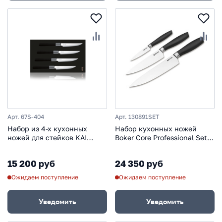
Арт. 67S-404
Арт. 130891SET
Набор из 4-х кухонных
Набор кухонных ножей
ножей для стейков KAI
Boker Core Professional Set,
Wasabi Black, сталь 6A/1K6,
сталь X50CrMoV15, рукоять
рукоять пластик
synthetic
15 200 руб
24 350 руб
Ожидаем поступление
Ожидаем поступление
Уведомить
Уведомить