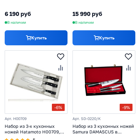
стойкая сталь, ABS пластик
сталь AUS8
6 190 руб
15 990 руб
В наличии
В наличии
Купить
Купить
-6%
-9%
Арт. H00709
Арт. SD-0220/K
Набор из 3-х кухонных
Набор из 3 кухонных ножей
ножей Hatamoto H00709,
Samura DAMASCUS в
сталь AUS-8
подарочной коробке -
5