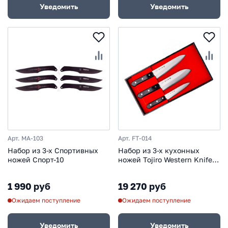
Уведомить
Уведомить
Арт. MA-103
Арт. FT-014
Набор из 3-х Спортивных
Набор из 3-х кухонных
ножей Спорт-10
ножей Tojiro Western Knife
FT-014, сталь VG-10, рукоять
стабилизированная
1 990 руб
19 270 руб
древесина
Ожидаем поступление
Ожидаем поступление
Уведомить
Уведомить