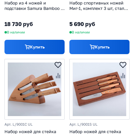
Набор из 4 ножей и
Набор спортивных ножей
подставки Samura Bamboo в
Миг-1, комплект 3 шт, сталь
подарочной коробке SBA-5,
65Г
сталь AUS-8, рукоять
18 730 руб
5 690 руб
нержавеющая сталь
В наличии
В наличии
Купить
Купить
Арт. L/9001C UL
Арт. L/9001S UL
Набор ножей для стейка
Набор ножей для стейка