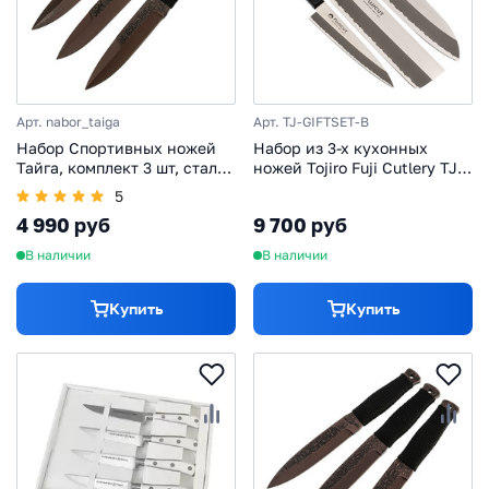
Арт. nabor_taiga
Арт. TJ-GIFTSET-B
Набор Спортивных ножей
Набор из 3-х кухонных
Тайга, комплект 3 шт, сталь
ножей Tojiro Fuji Cutlery TJ-
65Г
GIFTSET-B, сталь Mo-V,
5
рукоять дерево, черный
4 990 руб
9 700 руб
В наличии
В наличии
Купить
Купить