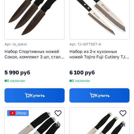
Арт. ts_sokol
Арт. TJ-GIFTSET-A
Набор Спортивных ножей
Набор из 2-х кухонных
Сокол, комплект 3 шт, сталь
ножей Tojiro Fuji Cutlery TJ-
65Г
GIFTSET-A, сталь Mo-V,
рукоять полипропилен,
5 990 руб
6 100 руб
черный
В наличии
В наличии
Купить
Купить
Обзор