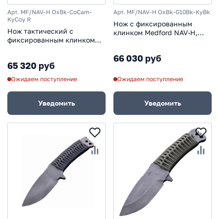
Арт. MF/NAV-H OxBk-CoCam-
Арт. MF/NAV-H OxBk-G10Bk-KyBk
KyCoy R
Нож с фиксированным
Нож тактический с
клинком Medford NAV-H,
фиксированным клинком
сталь D2 Black Oxide,
Medford NAV-H, сталь D2
рукоять стеклотекстолит G-
66 030 руб
Black Oxide, рукоять
10, чёрный
65 320 руб
паракорд, камуфляж
Ожидаем поступление
Ожидаем поступление
Уведомить
Уведомить