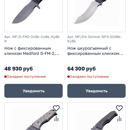
Арт. MF/D-FM2 OxBk-CoBk-KyBk
Арт. MF/Elk Skinner NP3-G10Bk-
R
KyBk
Нож с фиксированным
Нож шкуросъемный с
клинком Medford D-FM-2,
фиксированным клинком
сталь D2 Tool Steel, рукоять
Medford Elk Skinner, сталь
паракорд
D2, рукоять
48 930 руб
64 300 руб
стеклотекстолит G-10
Ожидаем поступление
Ожидаем поступление
Уведомить
Уведомить