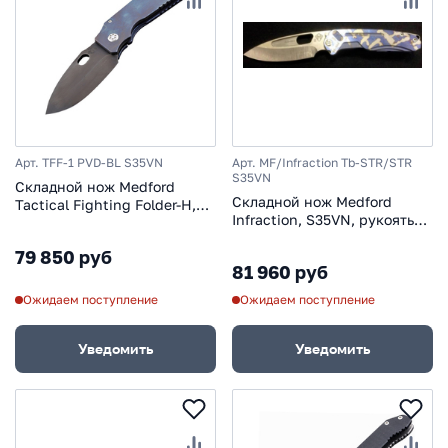
Арт. TFF-1 PVD-BL S35VN
Арт. MF/Infraction Tb-STR/STR
S35VN
Складной нож Medford
Складной нож Medford
Tactical Fighting Folder-H,
Infraction, S35VN, рукоять
сталь S35VN, рукоять синий
голубой титан
титановый сплав, синий
79 850 руб
81 960 руб
Ожидаем поступление
Ожидаем поступление
Уведомить
Уведомить