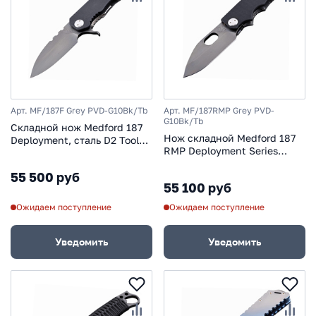
Арт. MF/187F Grey PVD-G10Bk/Tb
Арт. MF/187RMP Grey PVD-
G10Bk/Tb
Складной нож Medford 187
Нож складной Medford 187
Deployment, сталь D2 Tool
RMP Deployment Series
Steel, рукоять G-10,
Ramp Nose, сталь D2,
титановый сплав
55 500 руб
рукоять G-10, титановый
55 100 руб
сплав
Ожидаем поступление
Ожидаем поступление
Уведомить
Уведомить