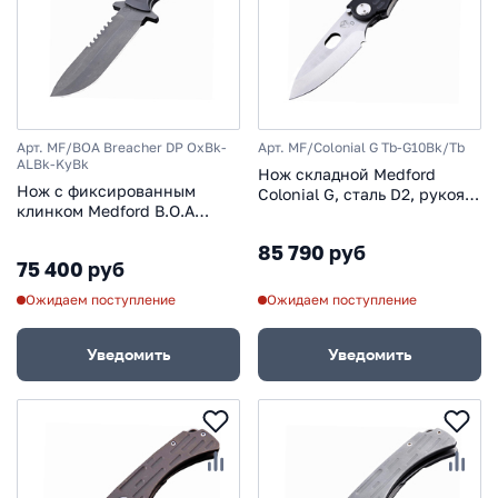
Арт. MF/BOA Breacher DP OxBk-
Арт. MF/Colonial G Tb-G10Bk/Tb
ALBk-KyBk
Нож складной Medford
Нож с фиксированным
Colonial G, сталь D2, рукоять
клинком Medford B.O.A
стеклотекстолит G-10,
Breacher, сталь D2, рукоять
чёрный
85 790 руб
анодированный
75 400 руб
алюминиевый сплав
Ожидаем поступление
Ожидаем поступление
Уведомить
Уведомить