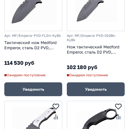
Арт. MF/Emperor PVD-FLStr-KyBk
Арт. MF/Emperor PVD-G10Bk-
KyBk
Тактический нож Medford
Нож тактический Medford
Emperor, сталь D2 PVD,
Emperor, сталь D2 PVD,
рукоять титановый сплав
рукоять стеклотекстолит G-
114 530 руб
10, чёрный
102 180 руб
Ожидаем поступление
Ожидаем поступление
Уведомить
Уведомить