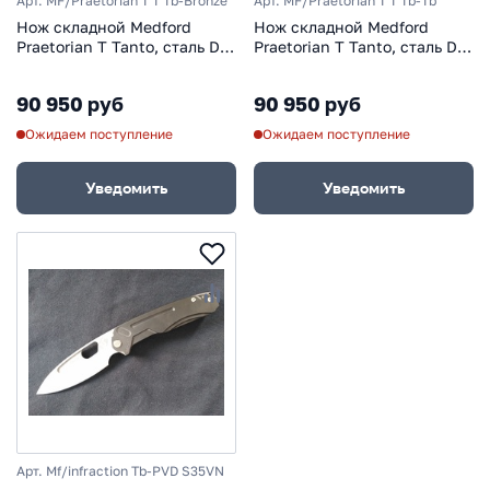
Арт. MF/Praetorian T T Tb-Bronze
Арт. MF/Praetorian T T Tb-Tb
Нож складной Medford
Нож складной Medford
Praetorian T Tanto, сталь D2
Praetorian T Tanto, сталь D2,
Tool Steel, рукоять
рукоять титановый сплав,
титановый сплав,
серый
90 950 руб
90 950 руб
бронзовый
Ожидаем поступление
Ожидаем поступление
Уведомить
Уведомить
Арт. Mf/infraction Tb-PVD S35VN