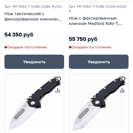
Арт. MF/NAV-T OxBk-CoBk-KyOd
Арт. MF/NAV-T OxBk-CoOd-KyOd
R
Нож тактический с
Нож с фиксированным
фиксированным клинком
клинком Medford NAV-T,
Medford NAV-T, сталь D2
сталь D2 Black Oxide,
Black Oxide, рукоять
54 350 руб
рукоять паракорд, зеленый
паракорд, чёрный
55 750 руб
Ожидаем поступление
Ожидаем поступление
Уведомить
Уведомить