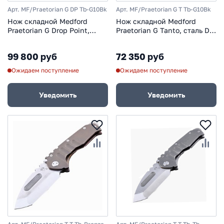
Арт. MF/Praetorian G DP Tb-G10Bk
Арт. MF/Praetorian G T Tb-G10Bk
Нож складной Medford
Нож складной Medford
Praetorian G Drop Point,
Praetorian G Tanto, сталь D2,
сталь D2, рукоять
рукоять G-10, титановый
стеклотекстолит G-10,
сплав, чёрный
99 800 руб
72 350 руб
титановый сплав
Ожидаем поступление
Ожидаем поступление
Уведомить
Уведомить