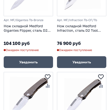
Арт. MF/Gigantes Tb-Bronze
Арт. MF/Infraction Tb-CF/Tb
Нож складной Medford
Нож складной Medford
Gigantes Flipper, сталь D2
Infraction, сталь D2 Tool
Tool Steel, рукоять
Steel, рукоять титановый
титановый сплав,
сплав, Carbon Fiber
104 100 руб
76 900 руб
коричневый
Ожидаем поступление
Ожидаем поступление
Уведомить
Уведомить