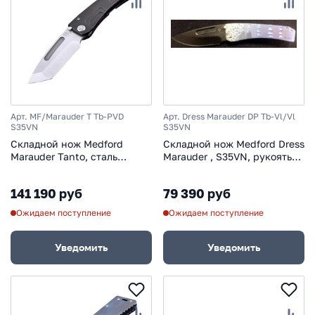
Арт. MF/Marauder T Tb-PVD
Арт. Dress Marauder DP Tb-Vl/Vl
S35VN
S35VN
Складной нож Medford
Складной нож Medford Dress
Marauder Tanto, сталь
Marauder , S35VN, рукоять
S35VN, рукоять титановый
титан
сплав PVD, чёрный
141 190 руб
79 390 руб
Ожидаем поступление
Ожидаем поступление
Уведомить
Уведомить