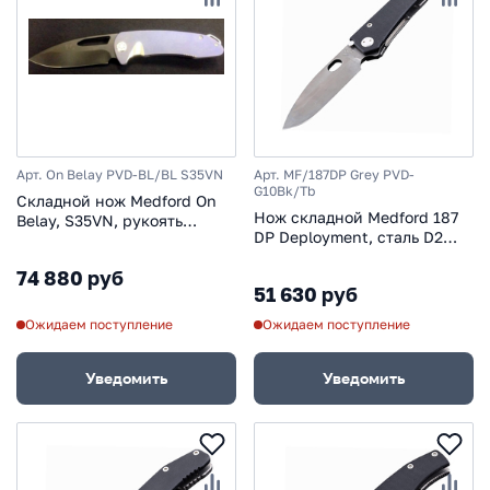
Арт. On Belay PVD-BL/BL S35VN
Арт. MF/187DP Grey PVD-
G10Bk/Tb
Складной нож Medford On
Нож складной Medford 187
Belay, S35VN, рукоять
DP Deployment, сталь D2
голубой титан
Tool Steel, рукоять титан,
74 880 руб
стеклотекстолит G-10
51 630 руб
Ожидаем поступление
Ожидаем поступление
Уведомить
Уведомить