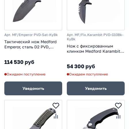
Арт. MF/Emperor PVD-Sat-KyBk
Арт. MF/Fix.Karambit PVD-G10Bk-
KyBk
Тактический нож Medford
Нож с фиксированным
Emperor, сталь D2 PVD,
клинком Medford Karambit
рукоять титановый сплав,
2, сталь D2 PVD, рукоять
хром
114 530 руб
стеклотекстолит G-10,
54 300 руб
чёрный
Ожидаем поступление
Ожидаем поступление
Уведомить
Уведомить