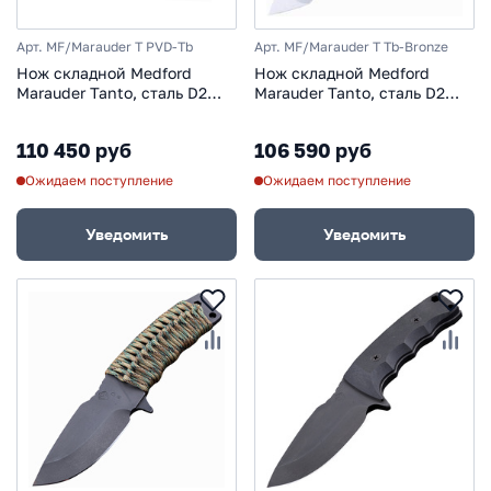
Арт. MF/Marauder T PVD-Tb
Арт. MF/Marauder T Tb-Bronze
Нож складной Medford
Нож складной Medford
Marauder Tanto, сталь D2
Marauder Tanto, сталь D2
PVD, рукоять титановый
Tool Steel, рукоять
сплав, серый
титановый сплав,
110 450 руб
106 590 руб
бронзовый
Ожидаем поступление
Ожидаем поступление
Уведомить
Уведомить