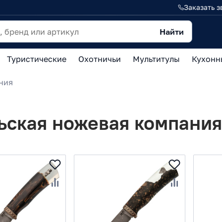
Заказать з
Найти
Туристические
Охотничьи
Мультитулы
Кухонн
ния
ьская ножевая компания