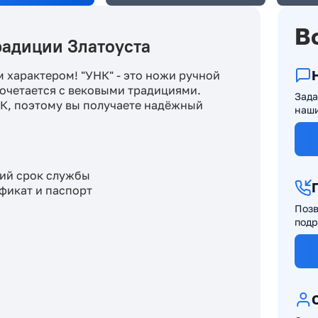
В
радиции Златоуста
м характером! "УНК" - это ножи ручной
сочетается с вековыми традициями.
Зада
ТК, поэтому вы получаете надёжный
наши
гий срок службы
фикат и паспорт
Позв
подр