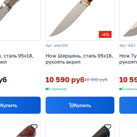
-4%
Арт. sher019
Арт. t013
 сталь 95х18,
Нож Шершень, сталь 95х18,
Нож Ту
рил
рукоять акрил
рукоят
уб
10 590 руб
10 5
10 990 руб
В наличии
В налич
Купить
Купить