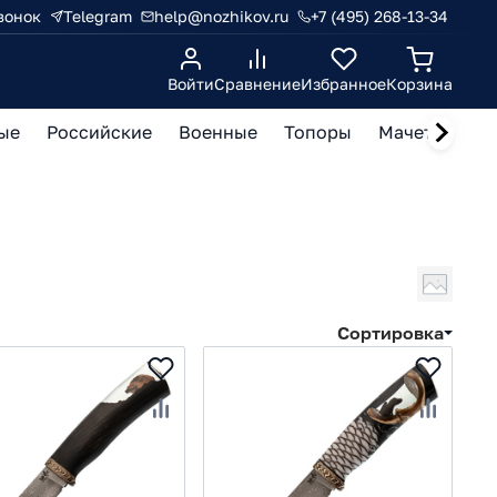
вонок
Telegram
help@nozhikov.ru
+7 (495) 268-13-34
Войти
Сравнение
Избранное
Корзина
ые
Российские
Военные
Топоры
Мачете, кукр
Сортировка