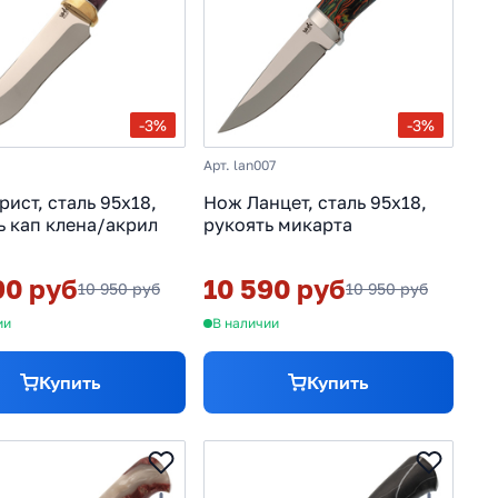
-3%
-3%
Арт. lan007
рист, сталь 95х18,
Нож Ланцет, сталь 95х18,
ь кап клена/акрил
рукоять микарта
90 руб
10 590 руб
10 950 руб
10 950 руб
ии
В наличии
Купить
Купить