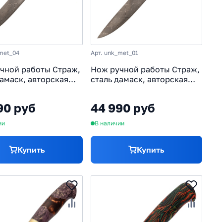
_met_04
Арт. unk_met_01
чной работы Страж,
Нож ручной работы Страж,
дамаск, авторская
сталь дамаск, авторская
ь «метеорит»,
рукоять «метеорит»,
 гане
мокуме гане
90 руб
44 990 руб
ии
В наличии
Купить
Купить