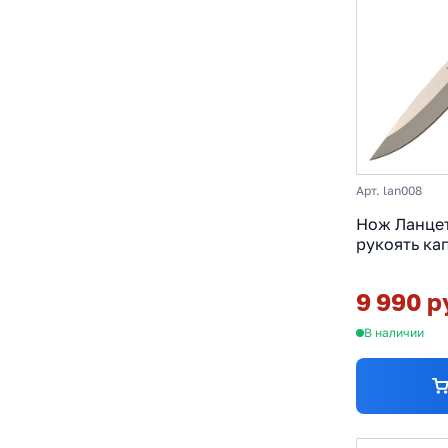
Арт. lan008
Нож Ланцет
рукоять ка
9 990 р
В наличии