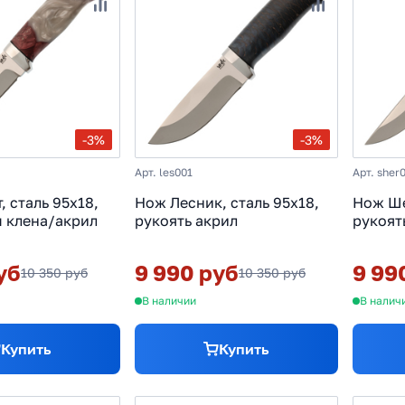
-3%
-3%
Арт. les001
Арт. sher
, сталь 95х18,
Нож Лесник, сталь 95х18,
Нож Ше
п клена/акрил
рукоять акрил
рукоят
уб
9 990 руб
9 99
10 350 руб
10 350 руб
В наличии
В налич
Купить
Купить