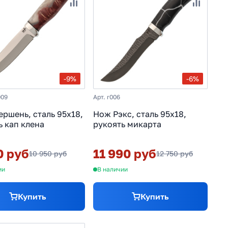
-9%
-6%
009
Арт. r006
ршень, сталь 95х18,
Нож Рэкс, сталь 95х18,
ь кап клена
рукоять микарта
0 руб
11 990 руб
10 950 руб
12 750 руб
ии
В наличии
Купить
Купить