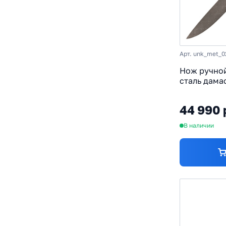
Арт. unk_met_0
Нож ручной
сталь дама
рукоять «м
мокуме ган
44 990 
В наличии