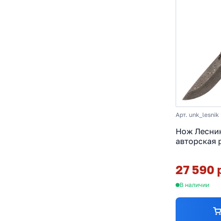
Арт. unk_lesnik
Нож Лесник
авторская 
мокуме ган
27 590 
В наличии