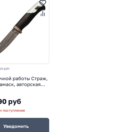
strazh
чной работы Страж,
дамаск, авторская
ь «метеорит»,
 гане
90 руб
 поступление
Уведомить