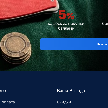
5
%
кэшбек за покупки
бо
баллами
Войти 
елю
Ваша Выгода
и оплата
Скидки