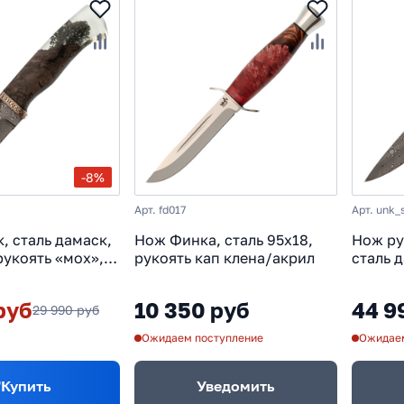
-8%
Арт. fd017
Арт. unk_
, сталь дамаск,
Нож Финка, сталь 95х18,
Нож ру
рукоять «мох»,
рукоять кап клена/акрил
сталь 
е
рукоят
мокуме
руб
10 350 руб
44 9
29 990 руб
Ожидаем поступление
Ожидаем
Купить
Уведомить