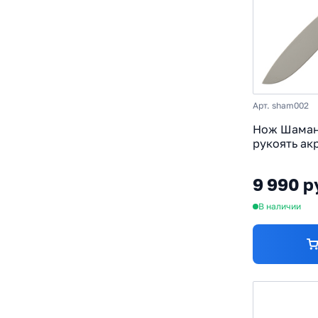
Арт. sham002
Нож Шаман,
рукоять ак
9 990 р
В наличии