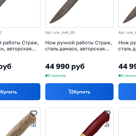
2
Арт. unk_met_03
Арт. unk
 работы Страж,
Нож ручной работы Страж,
Нож ру
ск, авторская
сталь дамаск, авторская
сталь 
етеорит»,
рукоять «метеорит»,
рукоят
е
мокуме гане
мокуме
руб
44 990 руб
44 9
В наличии
В налич
Купить
Купить