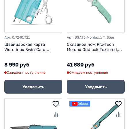
Арт. 0.7240.T21
Арт. BSA25.Mordax.1 T. Blue
Швейцарская карта
Складной нож Pro-Tech
Victorinox SwissCard
Mordax Gridlock Textured,
Nailcare (0.7240.T21) 10
сталь MagnaCut, рукоять
функций полупрозрачный
алюминий, бирюзовый
8 990 руб
41 680 руб
Ожидаем поступление
Ожидаем поступление
Уведомить
Уведомить
Обзор