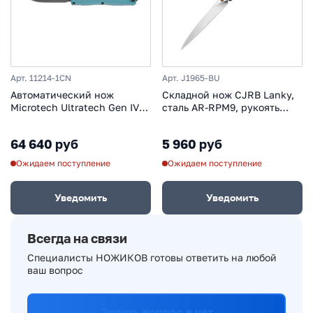
Арт. 11214-1CN
Арт. J1965-BU
Автоматический нож
Складной нож CJRB Lanky,
Microtech Ultratech Gen IV
сталь AR-RPM9, рукоять
S/E, сталь M390MK, рукоять
алюминий, бирюзовый
алюминий, бирюзовый/
64 640 руб
5 960 руб
черный
Ожидаем поступление
Ожидаем поступление
Уведомить
Уведомить
Всегда на связи
Специалисты НОЖИКОВ готовы ответить на любой
ваш вопрос
Задать вопрос в чат