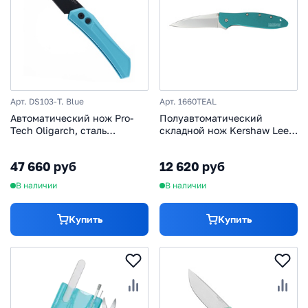
Арт. DS103-T. Blue
Арт. 1660TEAL
Автоматический нож Pro-
Полуавтоматический
Tech Oligarch, сталь
складной нож Kershaw Leek,
MagnaCut, рукоять
сталь Sandvik 14C28N,
алюминий, бирюзовый/
рукоять алюминий,
47 660 руб
12 620 руб
черный
бирюзовый
В наличии
В наличии
Купить
Купить