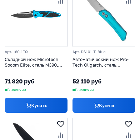
Арт. 160-1TQ
Арт. DS101-T. Blue
Складной нож Microtech
Автоматический нож Pro-
Socom Elite, сталь M390,
Tech Oligarch, сталь
рукоять алюминий/кратон,
MagnaCut, рукоять
бирюзовый/черный
алюминий, бирюзовый
71 820 руб
52 110 руб
В наличии
В наличии
Купить
Купить