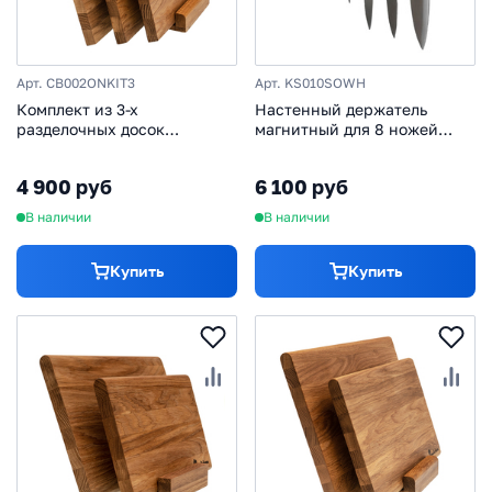
Арт. CB002ONKIT3
Арт. KS010SOWH
Комплект из 3-х
Настенный держатель
разделочных досок
магнитный для 8 ножей
Woodinhome CB002ONKIT3,
Woodinhome KS010SOWH
дуб
4 900 руб
6 100 руб
В наличии
В наличии
Купить
Купить