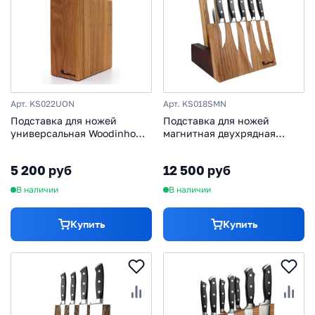
Арт. KS022UON
Арт. KS018SMN
Подставка для ножей
Подставка для ножей
универсальная Woodinhome
магнитная двухрядная
KS022UON, дуб
Woodinhome KS018SMN,
дуб/темное дерево
5 200 руб
12 500 руб
В наличии
В наличии
Купить
Купить