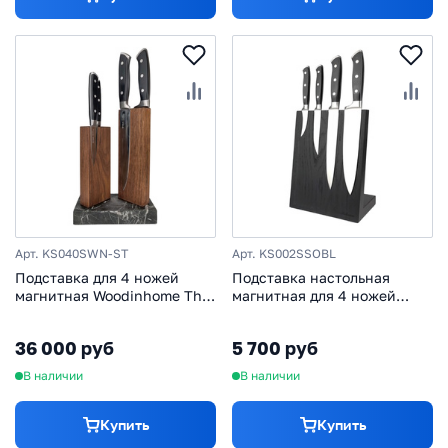
Арт. KS040SWN-ST
Арт. KS002SSOBL
Подставка для 4 ножей
Подставка настольная
магнитная Woodinhome The
магнитная для 4 ножей
Twins KS040SWN-ST,
Woodinhome KS002SSOBL,
американский орех/мрамор
дуб, черный
36 000 руб
5 700 руб
В наличии
В наличии
Купить
Купить