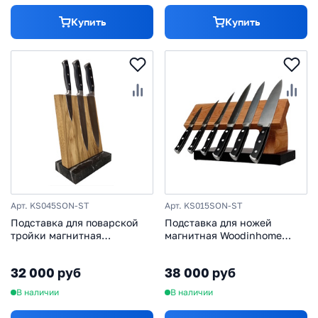
Купить
Купить
Арт. KS045SON-ST
Арт. KS015SON-ST
Подставка для поварской
Подставка для ножей
тройки магнитная
магнитная Woodinhome
Woodinhome CTK
KS015SON-ST, дуб/мрамор
KS045SON-ST, дуб/мрамор
32 000 руб
38 000 руб
В наличии
В наличии