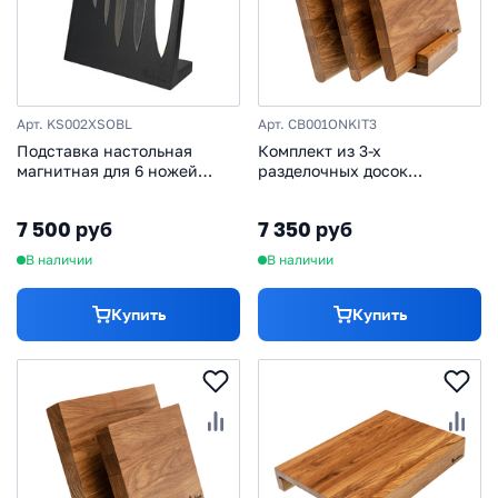
Арт. KS002XSOBL
Арт. CB001ONKIT3
Подставка настольная
Комплект из 3-х
магнитная для 6 ножей
разделочных досок
Woodinhome KS002XSOBL,
Woodinhome CB001ONKIT3,
дуб, черный
дуб
7 500 руб
7 350 руб
В наличии
В наличии
Купить
Купить