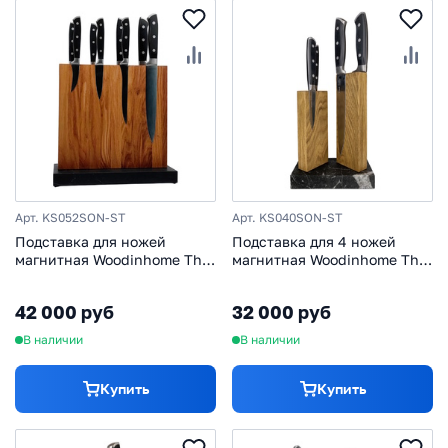
Арт. KS052SON-ST
Арт. KS040SON-ST
Подставка для ножей
Подставка для 4 ножей
магнитная Woodinhome The
магнитная Woodinhome The
Wall KS052SON-ST, дуб/
Twins KS040SON-ST, дуб/
мрамор
мрамор
42 000 руб
32 000 руб
В наличии
В наличии
Купить
Купить