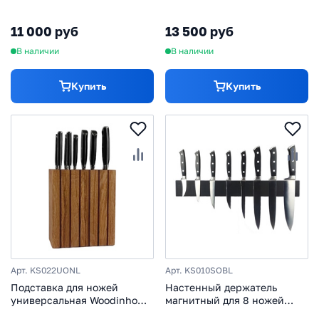
KS021UON, дуб
KS021UTWN, термоясень
11 000 руб
13 500 руб
В наличии
В наличии
Купить
Купить
Арт. KS022UONL
Арт. KS010SOBL
Подставка для ножей
Настенный держатель
универсальная Woodinhome
магнитный для 8 ножей
KS022UONL, дуб
Woodinhome KS010SOBL,