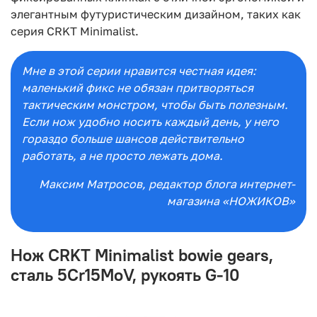
элегантным футуристическим дизайном, таких как
серия CRKT Minimalist.
Мне в этой серии нравится честная идея:
маленький фикс не обязан притворяться
тактическим монстром, чтобы быть полезным.
Если нож удобно носить каждый день, у него
гораздо больше шансов действительно
работать, а не просто лежать дома.
Максим Матросов
, редактор блога интернет-
магазина «НОЖИКОВ»
Нож CRKT Minimalist bowie gears,
сталь 5Cr15MoV, рукоять G-10