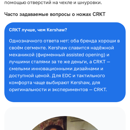
помощью отверстий на чехле и шнуровки.
Часто задаваемые вопросы о ножах CRKT
CRKT лучше, чем Kershaw?
Однозначного ответа нет: оба бренда хороши в
своём сегменте. Kershaw славится надёжной
механикой (фирменный assisted opening) и
лучшими сталями за те же деньги, а CRKT —
смелыми инновационными дизайнами и
доступной ценой. Для EDC и тактильного
комфорта чаще выбирают Kershaw, для
оригинальности и экспериментов — CRKT.