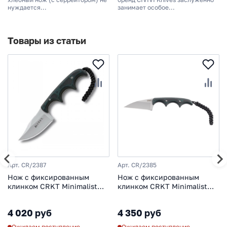
нуждается...
занимает особое...
Товары из статьи
Арт. CR/2387
Арт. CR/2385
Нож с фиксированным
Нож с фиксированным
клинком CRKT Minimalist
клинком CRKT Minimalist
Bowie, сталь 5Cr15MoV,
Wharncliffe, сталь 5Cr15MoV,
рукоять микарта
рукоять микарта
4 020 руб
4 350 руб
Ожидаем поступление
Ожидаем поступление