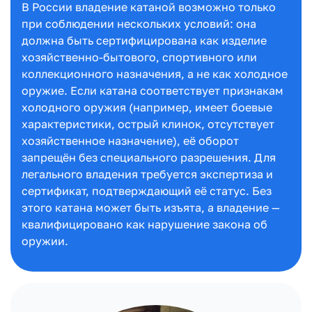
В России владение катаной возможно только
при соблюдении нескольких условий: она
должна быть сертифицирована как изделие
хозяйственно-бытового, спортивного или
коллекционного назначения, а не как холодное
оружие. Если катана соответствует признакам
холодного оружия (например, имеет боевые
характеристики, острый клинок, отсутствует
хозяйственное назначение), её оборот
запрещён без специального разрешения. Для
легального владения требуется экспертиза и
сертификат, подтверждающий её статус. Без
этого катана может быть изъята, а владение —
квалифицировано как нарушение закона об
оружии.