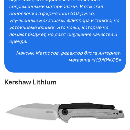
современными материалами. Я отметил
обновления в фирменной G10-ручке,
улучшенные механизмы флиппера и тонкие, но
устойчивые клинки. Это ножи, которые не
ломают бюджет, но дают ощущение качества и
бренда.
Максим Матросов
, редактор блога интернет-
магазина «НОЖИКОВ»
Kershaw Lithium