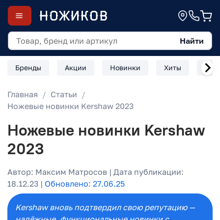
Найти
Бренды
Акции
Новинки
Хиты
Скл
Главная
Статьи
Ножевые новинки Kershaw 2023
Ножевые новинки Kershaw
2023
Автор: Максим Матросов | Дата публикации:
18.12.23 |
Обновлено: 27.06.25
Kershaw вновь подтвердил свою репутацию —
надёжные, функциональные новинки с