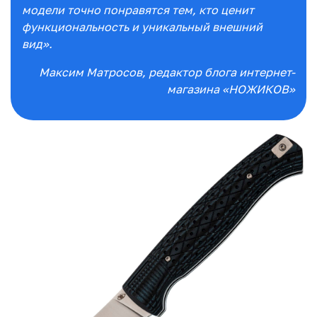
модели точно понравятся тем, кто ценит
функциональность и уникальный внешний
вид».
Максим Матросов
, редактор блога интернет-
магазина «НОЖИКОВ»