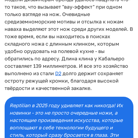
то такое, что вызывает "вау-эффект" при одном
только взгляде на нож. Очевидные
средиземноморские мотивы и отсылка к ножам
наваха выделяют этот нож среди других моделей. В
тоже время, если вы находитесь в поисках
складного ножа с длинным клинком, которым
удобно орудовать на полевой кухне - вы
обратились по адресу. Длина клина у Кабальеро
составляет 139 миллиметров. И все это хозяйство
выполнено из стали
D2
долго держит сохраняет
остроту режущей кромки, благодаря высокой
твёрдости и качественной закалке.
Reptilian в 2025 году удивляет как никогда! Их
новинки - это не просто очередные ножи, а
настоящие произведения искусства, которые
воплощают в себе технологии будущего и
стиль, который сразу бросается в глаза. Эти