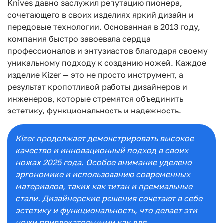
Knives давно заслужил репутацию
пионера,
сочетающего в своих изделиях яркий дизайн и
передовые технологии. Основанная
в 2013 году,
компания быстро завоевала сердца
профессионалов и энтузиастов благодаря
своему
уникальному подходу к созданию ножей. Каждое
изделие Kizer — это не просто
инструмент, а
результат кропотливой работы дизайнеров и
инженеров, которые стремятся
объединить
эстетику, функциональность и надежность.
Kizer продолжает демонстрировать высокое
качество и инновационный подход в своих
ножах 2025 года. Особое внимание уделено
эргономике и использованию современных
материалов, таких как титан и премиальные
стали. Дизайнерские решения сочетают в себе
эстетику и функциональность, что делает эти
ножи привлекательными как для