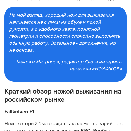
На мой взгляд, хороший нож для выживания
начинается не с пилы на обухе и полой
рукояти, а с удобного хвата, понятной
геометрии и способности спокойно выполнять
обычную работу. Остальное - дополнения, но
не основа.
Максим Матросов
, редактор блога интернет-
магазина «НОЖИКОВ»
Краткий обзор ножей выживания на
российском рынке
Fallkniven F1
Нож, который был создан как элемент аварийного
снаряжения летчиков шведских ВВС. Вообще