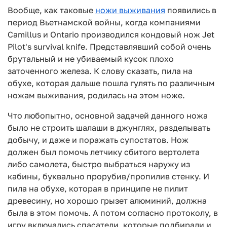
Вообще, как таковые
ножи выживания
появились в
период Вьетнамской войны, когда компаниями
Camillus и Ontario производился кондовый нож Jet
Pilot's survival knife. Представлявший собой очень
брутальный и не убиваемый кусок плохо
заточенного железа. К слову сказать, пила на
обухе, которая дальше пошла гулять по различным
ножам выживания, родилась на этом ноже.
Что любопытно, основной задачей данного ножа
было не строить шалаши в джунглях, разделывать
добычу, и даже и поражать супостатов. Нож
должен был помочь летчику сбитого вертолета
либо самолета, быстро выбраться наружу из
кабины, буквально прорубив/пропилив стенку. И
пила на обухе, которая в принципе не пилит
древесину, но хорошо грызет алюминий, должна
была в этом помочь. А потом согласно протоколу, в
игру включались спасатели, которые подбирали и