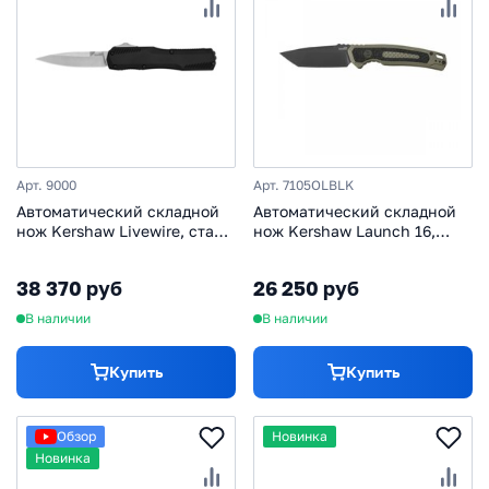
Арт. 9000
Арт. 7105OLBLK
Автоматический складной
Автоматический складной
нож Kershaw Livewire, сталь
нож Kershaw Launch 16,
Magnacut, рукоять
сталь CPM-M4 Cerakote,
алюминий
рукоять алюминий/trac-tec,
38 370 руб
26 250 руб
оливковый
В наличии
В наличии
Купить
Купить
Обзор
Новинка
Новинка