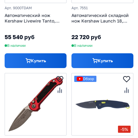
Арт. 9000TDAM
Арт. 7551
Автоматический нож
Автоматический складной
Kershaw Livewire Tanto,
нож Kershaw Launch 18,
сталь дамаск, рукоять
сталь CPM 154, рукоять
алюминий
алюминий
55 540 руб
22 720 руб
В наличии
В наличии
Купить
Купить
Обзор
-5%