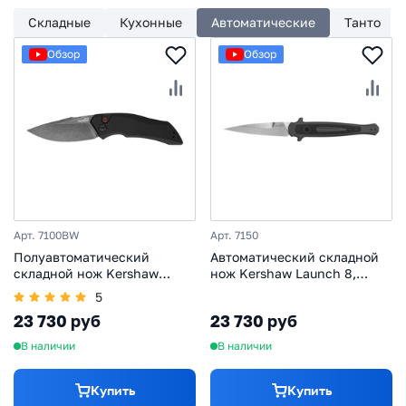
Складные
Кухонные
Автоматические
Танто
Обзор
Обзор
Арт. 7100BW
Арт. 7150
Полуавтоматический
Автоматический складной
складной нож Kershaw
нож Kershaw Launch 8,
Launch 1, сталь CPM-154,
сталь CPM-154, рукоять
5
рукоять алюминий, чёрный
алюминий, тёмно-серый
23 730 руб
23 730 руб
В наличии
В наличии
Купить
Купить