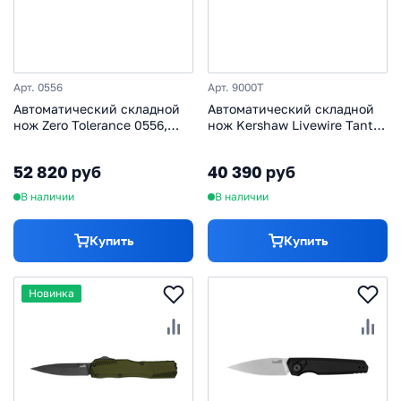
Арт. 0556
Арт. 9000T
Автоматический складной
Автоматический складной
нож Zero Tolerance 0556,
нож Kershaw Livewire Tanto,
сталь MagnaCut, рукоять
сталь Magnacut, рукоять
титан
алюминий, черный
52 820 руб
40 390 руб
В наличии
В наличии
Купить
Купить
Новинка