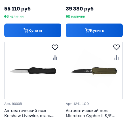
титан/карбон
алюминий
55 110 руб
39 380 руб
В наличии
В наличии
Купить
Купить
Арт. 9000R
Арт. 1241-1OD
Автоматический нож
Автоматический нож
Kershaw Livewire, сталь
Microtech Cypher II S/E
MagnaCut, рукоять
1241-1OD, сталь M390,
алюминий, черный
рукоять алюминий,