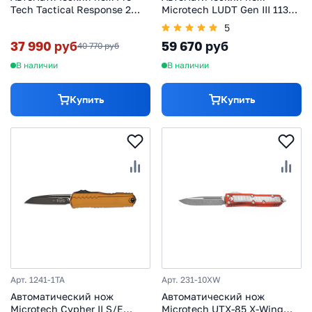
Tech Tactical Response 2
Microtech LUDT Gen III 1135-
Nexus Blue, сталь Magnacut,
1T, сталь M390, рукоять
5
рукоять алюминий, синий
алюминий, черный
37 990 руб
59 670 руб
40 770 руб
В наличии
В наличии
Купить
Купить
Арт. 1241-1TA
Арт. 231-10XW
Автоматический нож
Автоматический нож
Microtech Cypher II S/E
Microtech UTX-85 X-Wing