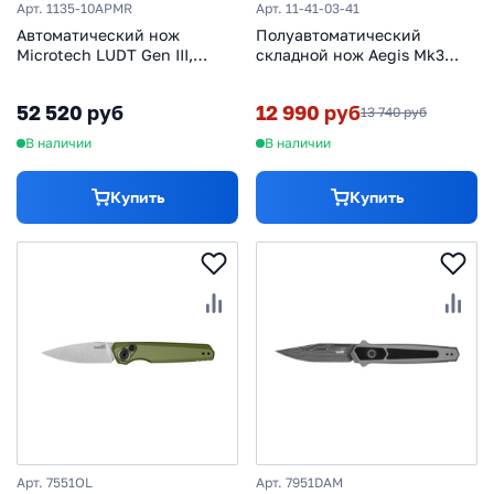
Арт. 1135-10APMR
Арт. 11-41-03-41
Автоматический нож
Полуавтоматический
Microtech LUDT Gen III,
складной нож Aegis Mk3
сталь M390, рукоять
Indigo-Acid, сталь D2,
алюминий, бордовый
рукоять GRN
52 520 руб
12 990 руб
13 740 руб
В наличии
В наличии
Купить
Купить
Арт. 7551OL
Арт. 7951DAM