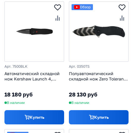
Обзор
Арт. 7500BLK
Арт. 0350TS
Автоматический складной
Полуавтоматический
нож Kershaw Launch 4,
складной нож Zero Tolerance
сталь CPM-154, рукоять
0350TS, сталь CPM S30V,
алюминий, чёрный
рукоять G10
18 180 руб
28 130 руб
В наличии
В наличии
Купить
Купить