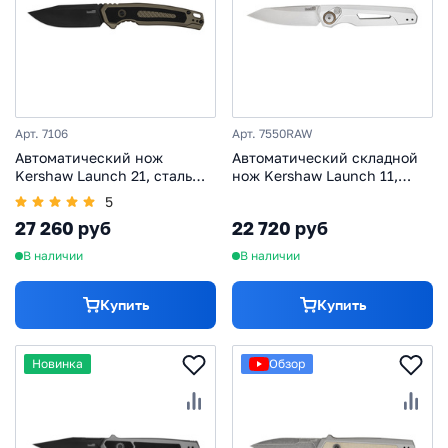
Арт. 7106
Арт. 7550RAW
Автоматический нож
Автоматический складной
Kershaw Launch 21, сталь
нож Kershaw Launch 11,
CPM-M4, рукоять
сталь CPM 154, рукоять
5
алюминий/G10
алюминий
27 260 руб
22 720 руб
В наличии
В наличии
Купить
Купить
Новинка
Обзор