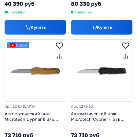
40 390 руб
80 330 руб
зеленый/черный
В наличии
В наличии
Купить
Купить
Обзор
Арт. 1241-10APTA
Арт. 1241-10
Автоматический нож
Автоматический нож
Microtech Cypher II S/E
Microtech Cypher II S/E
1241-10APTA, сталь M390,
1241-10, сталь M390,
рукоять алюминий,
рукоять алюминий, черный
73 710 руб
73 710 руб
коричневый