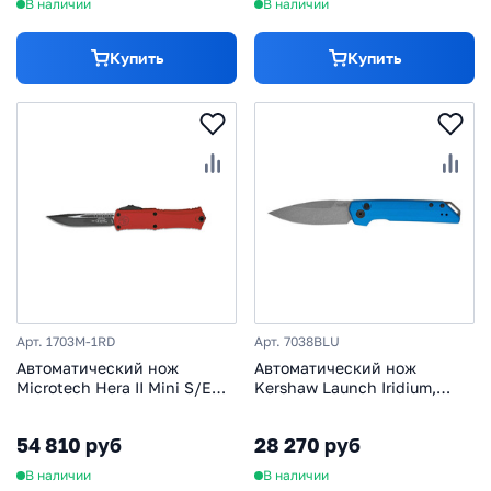
В наличии
В наличии
Купить
Купить
Арт. 1703M-1RD
Арт. 7038BLU
Автоматический нож
Автоматический нож
Microtech Hera II Mini S/E
Kershaw Launch Iridium,
1703M-1RD, сталь M390MK,
сталь CPM MagnaCut,
рукоять алюминий, красный
рукоять алюминий, синий
54 810 руб
28 270 руб
В наличии
В наличии