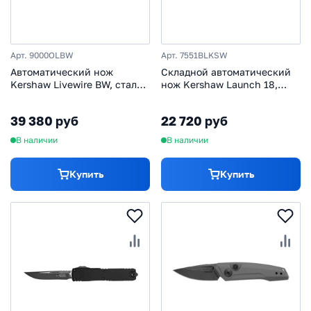
Арт. 9000OLBW
Арт. 7551BLKSW
Автоматический нож
Складной автоматический
Kershaw Livewire BW, сталь
нож Kershaw Launch 18,
Magnacut, рукоять
сталь CPM154, рукоять
алюминий, олива
алюминий, черный
39 380 руб
22 720 руб
В наличии
В наличии
Купить
Купить