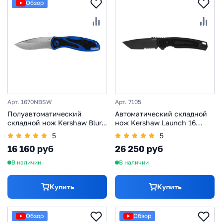
Обзор
Арт. 1670NBSW
Арт. 7105
Полуавтоматический
Автоматический складной
складной нож Kershaw Blur,
нож Kershaw Launch 16
сталь 14C28N, рукоять
Serrated, сталь CPM-M4,
5
5
алюминий/trac-tec, синий
рукоять алюминий/trac-tec,
16 160 руб
26 250 руб
черный
В наличии
В наличии
Купить
Купить
Обзор
Обзор