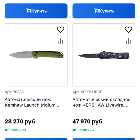
Купить
Купить
Арт. 7038OL
Арт. 9000PURCF
Автоматический нож
Автоматический складной
Kershaw Launch Iridium,
нож KERSHAW Livewire,
сталь CPM MagnaCut,
сталь Magnacut, рукоять
рукоять алюминий, олива
алюминий/хаотичный
28 270 руб
47 970 руб
карбон
В наличии
В наличии