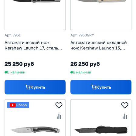
Арт. 7951
Арт. 7950GRY
Автоматический нож
Автоматический складной
Kershaw Launch 17, сталь
нож Kershaw Launch 15,
CPM-S35VN, рукоять
сталь CPM MagnaCut,
алюминий/G10
рукоять алюминий/
25 250 руб
26 250 руб
микарта, серый
В наличии
В наличии
Купить
Купить
Обзор