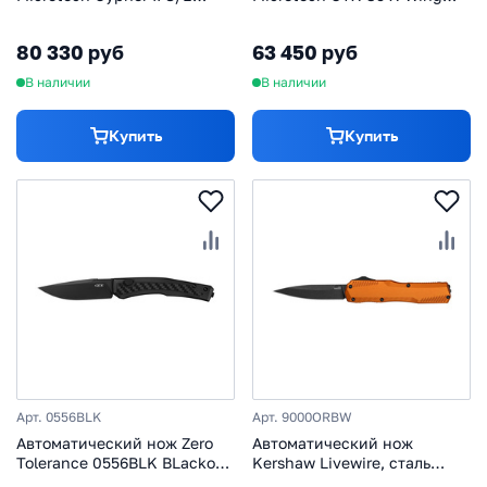
1241-1TA, сталь M390MK,
231-10XW, сталь M390,
рукоять алюминий,
рукоять алюминий
80 330 руб
63 450 руб
бежевый/черный
В наличии
В наличии
Купить
Купить
Арт. 0556BLK
Арт. 9000ORBW
Автоматический нож Zero
Автоматический нож
Tolerance 0556BLK BLackout,
Kershaw Livewire, сталь
сталь MagnaCut, рукоять
MagnaCut, рукоять