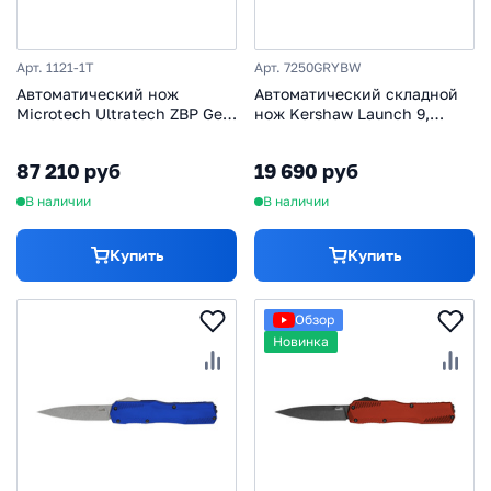
Арт. 1121-1T
Арт. 7250GRYBW
Автоматический нож
Автоматический складной
Microtech Ultratech ZBP Gen
нож Kershaw Launch 9,
III S/E, сталь M390MK,
сталь CPM-154 с покрытием
рукоять алюминий, черный
BlackWash, рукоять
87 210 руб
19 690 руб
алюминий, серый
В наличии
В наличии
Купить
Купить
Обзор
Новинка