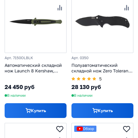
Арт. 7150OLBLK
Арт. 0350
Автоматический складной
Полуавтоматический
нож Launch 8 Kershaw,
складной нож Zero Tolerance
сталь CPM 154, рукоять
0350, сталь CPM S30V,
5
алюминий
рукоять G10
24 450 руб
28 130 руб
В наличии
В наличии
Купить
Купить
Обзор