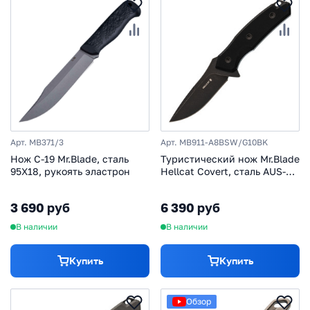
Арт. MB371/3
Арт. MB911-A8BSW/G10BK
Нож C-19 Mr.Blade, сталь
Туристический нож Mr.Blade
95Х18, рукоять эластрон
Hellcat Covert, сталь AUS-8,
рукоять G10, черный
3 690 руб
6 390 руб
В наличии
В наличии
Купить
Купить
Обзор