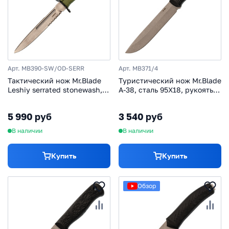
Арт. MB390-SW/OD-SERR
Арт. MB371/4
Тактический нож Mr.Blade
Туристический нож Mr.Blade
Leshiy serrated stonewash,
A-38, сталь 95Х18, рукоять
сталь AUS-8, рукоять OD
эластрон
Green Elastron
5 990 руб
3 540 руб
В наличии
В наличии
Купить
Купить
Обзор