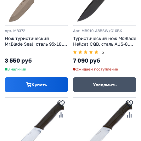
Арт. MB372
Арт. MB910-A8BSW/G10BK
Нож туристический
Туристический нож Mr.Blade
Mr.Blade Seal, сталь 95х18,
Hellcat CQB, сталь AUS-8,
рукоять эластрон
рукоять G10
5
3 550 руб
7 090 руб
В наличии
Ожидаем поступление
Купить
Уведомить