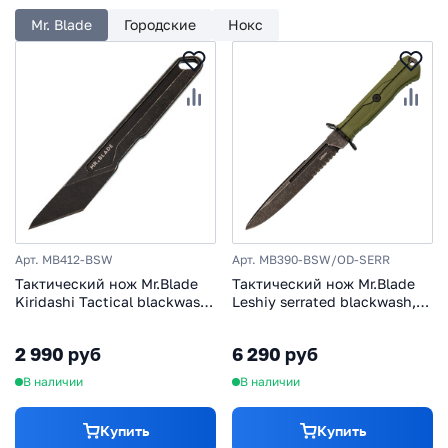
Mr. Blade
Городские
Нокс
Арт. MB412-BSW
Арт. MB390-BSW/OD-SERR
Тактический нож Mr.Blade
Тактический нож Mr.Blade
Kiridashi Tactical blackwash
Leshiy serrated blackwash,
сталь AUS-8
сталь AUS-8, рукоять OD
Green Elastron
2 990 руб
6 290 руб
В наличии
В наличии
Купить
Купить