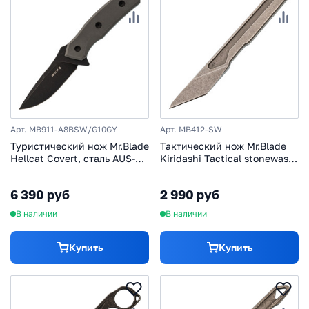
Арт. MB911-A8BSW/G10GY
Арт. MB412-SW
Туристический нож Mr.Blade
Тактический нож Mr.Blade
Hellcat Covert, сталь AUS-8,
Kiridashi Tactical stonewash
рукоять G10, серый
сталь AUS-8
6 390 руб
2 990 руб
В наличии
В наличии
Купить
Купить