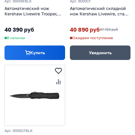
Арт. 9000WBLK
Арт. 9000CF
Автоматический нож
Автоматический складной
Kershaw Livewire Trooper,
нож Kershaw Livewire, сталь
сталь MagnaCut, рукоять
Magnacut, рукоять
алюминий, белый/черный
алюминий/карбон, черный
40 390 руб
40 890 руб
47 720 руб
В наличии
Ожидаем поступление
Купить
Уведомить
Арт. 9000CFBLK