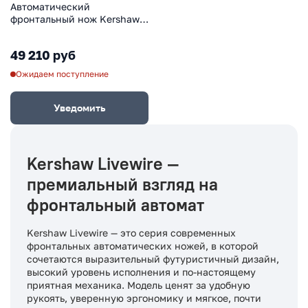
Автоматический
фронтальный нож Kershaw
Livewire, сталь Magnacut,
рукоять алюминий/карбон,
49 210 руб
черный
Ожидаем поступление
Уведомить
Kershaw Livewire —
премиальный взгляд на
фронтальный автомат
Kershaw Livewire — это серия современных
фронтальных автоматических ножей, в которой
сочетаются выразительный футуристичный дизайн,
высокий уровень исполнения и по-настоящему
приятная механика. Модель ценят за удобную
рукоять, уверенную эргономику и мягкое, почти