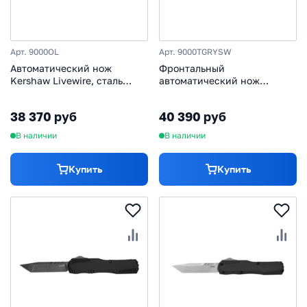
Арт. 9000OL
Арт. 9000TGRYSW
Автоматический нож
Фронтальный
Kershaw Livewire, сталь
автоматический нож
MagnaCut, рукоять
Kershaw Livewire Tanto,
алюминий, олива
сталь MagnaCut, рукоять
38 370 руб
40 390 руб
алюминий, серый
В наличии
В наличии
Купить
Купить