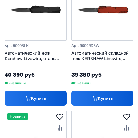
Арт. 9000BLK
Арт. 9000RDBW
Автоматический нож
Автоматический складной
Kershaw Livewire, сталь
нож KERSHAW Livewire,
Magnacut, рукоять
сталь Magnacut, рукоять
алюминий
алюминий, красный
40 390 руб
39 380 руб
В наличии
В наличии
Купить
Купить
Новинка