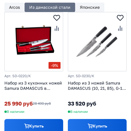
Arcos
Из дамасской стали
Японские
-9%
Арт. SD-0220/K
Арт. SD-0230/K
Набор из 3 кухонных ножей
Набор из 3 ножей Samura
Samura DAMASCUS в
DAMASCUS (10, 21, 85), G-10,
подарочной коробке -
дамаск 67 слоев
Поварская тройка, сталь
25 990 руб
33 520 руб
28 490 руб
VG-10/дамаск, рукоять G10,
SD-0220
В наличии
В наличии
Купить
Купить