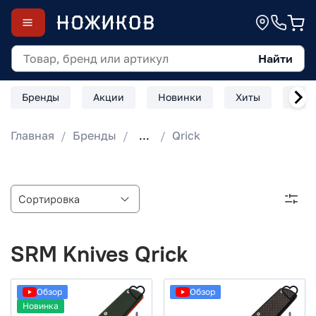
Найти
Бренды
Акции
Новинки
Хиты
Скл
Главная
Бренды
...
Qrick
SRM Knives Qrick
Обзор
Обзор
Новинка