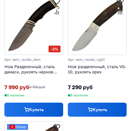
-9%
Арт. sem_razdel_dam
Арт. sem_razdel_vg10
Нож Разделочный, сталь
Нож разделочный, сталь VG-
дамаск, рукоять черное
10, рукоять орех
дерево
7 990 руб
7 290 руб
8 790 руб
В наличии
В наличии
Купить
Купить
Обзор