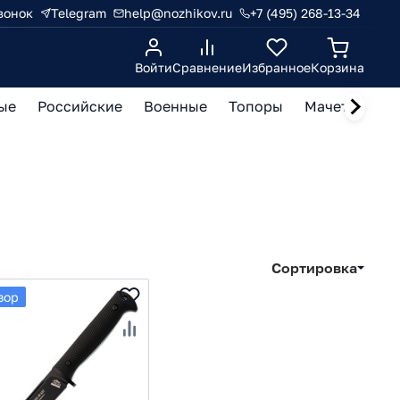
вонок
Telegram
help@nozhikov.ru
+7 (495) 268-13-34
Войти
Сравнение
Избранное
Корзина
ые
Российские
Военные
Топоры
Мачете, кукр
Сортировка
зор