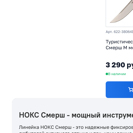
Арт. 622-38064
Туристиче
Смерш М мо
AUS-8, рук
резинопла
3 290 р
В наличии
НОКС Смерш - мощный инструме
Линейка НОКС Смерш - это надежные фиксиров