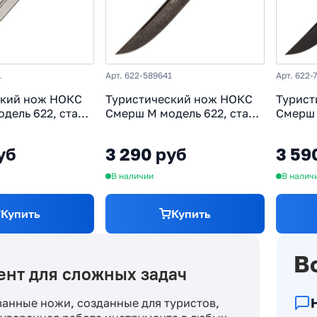
1
Арт. 622-589641
Арт. 622-
ский нож НОКС
Туристический нож НОКС
Турист
дель 622, сталь
Смерш М модель 622, сталь
Смерш 
оять
AUS-8, рукоять
AUS-8,
стик
резинопластик, зеленый
резино
уб
3 290 руб
3 59
В наличии
В налич
Купить
Купить
В
нт для сложных задач
анные ножи, созданные для туристов,