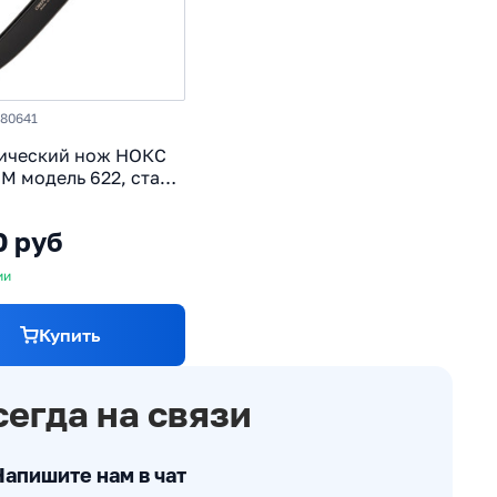
780641
ический нож НОКС
М модель 622, сталь
 рукоять
пластик, черный
0 руб
ии
Купить
сегда на связи
Напишите нам в чат