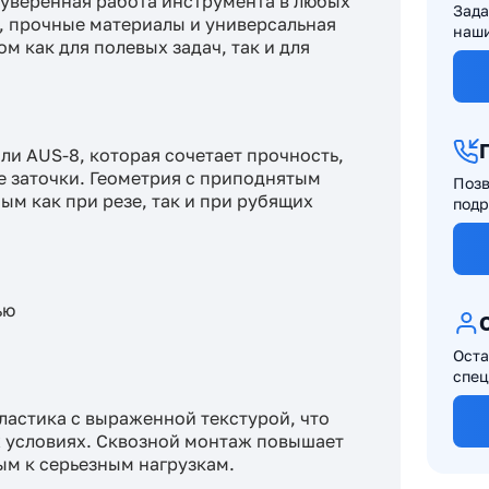
 уверенная работа инструмента в любых
Зада
, прочные материалы и универсальная
наши
 как для полевых задач, так и для
ли AUS-8, которая сочетает прочность,
е заточки. Геометрия с приподнятым
Позв
ым как при резе, так и при рубящих
подр
ью
Оста
спец
ластика с выраженной текстурой, что
х условиях. Сквозной монтаж повышает
ым к серьезным нагрузкам.