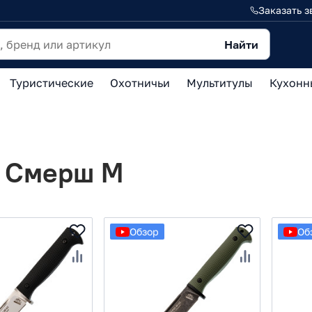
Заказать з
Найти
Туристические
Охотничьи
Мультитулы
Кухонн
 Смерш М
Обзор
Об