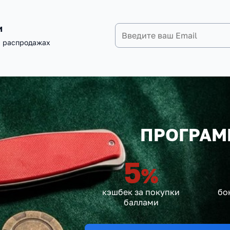
и
и распродажах
ПРОГРАМ
5
%
кэшбек за покупки
бо
баллами