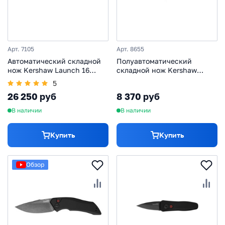
Арт. 7105
Арт. 8655
Автоматический складной
Полуавтоматический
нож Kershaw Launch 16
складной нож Kershaw
Serrated, сталь CPM-M4,
Drivetrain, сталь D2, рукоять
5
рукоять алюминий/trac-tec,
термопластик GRN
26 250 руб
8 370 руб
черный
В наличии
В наличии
Купить
Купить
Обзор