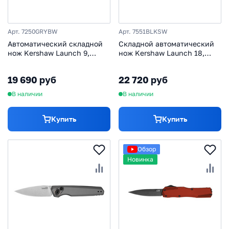
Арт. 7250GRYBW
Арт. 7551BLKSW
Автоматический складной
Складной автоматический
нож Kershaw Launch 9,
нож Kershaw Launch 18,
сталь CPM-154 с покрытием
сталь CPM154, рукоять
BlackWash, рукоять
алюминий, черный
19 690 руб
22 720 руб
алюминий, серый
В наличии
В наличии
Купить
Купить
Обзор
Новинка