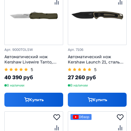
Арт. 9000TOLSW
Арт. 7106
Автоматический нож
Автоматический нож
Kershaw Livewire Tanto,
Kershaw Launch 21, сталь
сталь Magnacut, рукоять
CPM-M4, рукоять
5
5
алюминий, олива
алюминий/G10
40 390 руб
27 260 руб
В наличии
В наличии
Купить
Купить
Обзор