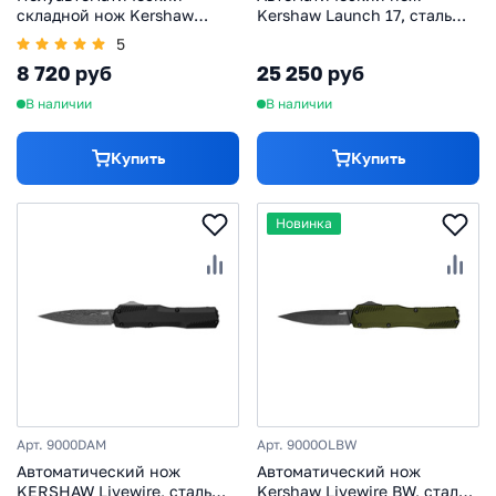
складной нож Kershaw
Kershaw Launch 17, сталь
Cannonball, сталь D2,
CPM-S35VN, рукоять
5
рукоять нержавеющая сталь
алюминий/G10
8 720 руб
25 250 руб
В наличии
В наличии
Купить
Купить
Новинка
Арт. 9000DAM
Арт. 9000OLBW
Автоматический нож
Автоматический нож
KERSHAW Livewire, сталь
Kershaw Livewire BW, сталь