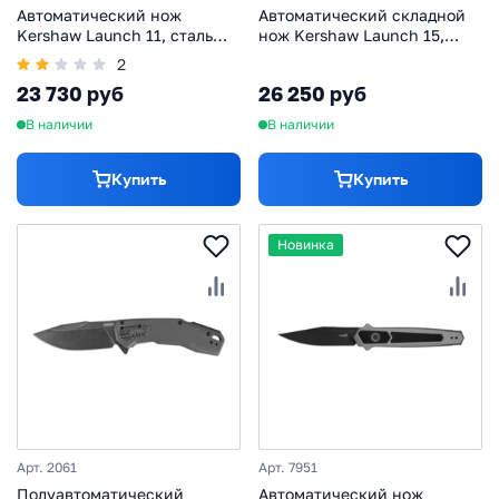
Автоматический нож
Автоматический складной
Kershaw Launch 11, сталь
нож Kershaw Launch 15,
CPM-154, рукоять
сталь CPM MagnaCut,
2
алюминий, черный
рукоять алюминий/
23 730 руб
26 250 руб
микарта, серый
В наличии
В наличии
Купить
Купить
Новинка
Арт. 2061
Арт. 7951
Полуавтоматический
Автоматический нож