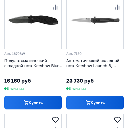
Арт. 1670BW
Арт. 7150
Полуавтоматический
Автоматический складной
складной нож Kershaw Blur,
нож Kershaw Launch 8,
сталь Sandvik 14C28N,
сталь CPM-154, рукоять
рукоять алюминий, черный
алюминий, тёмно-серый
16 160 руб
23 730 руб
В наличии
В наличии
Купить
Купить