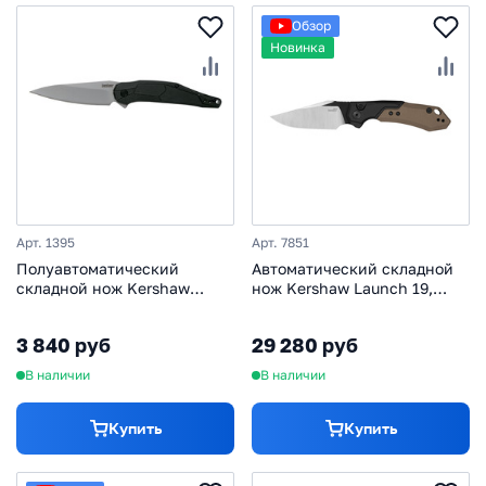
Обзор
Новинка
Арт. 1395
Арт. 7851
Полуавтоматический
Автоматический складной
складной нож Kershaw
нож Kershaw Launch 19,
Lightyear, сталь 4Cr14,
сталь CPM154, рукоять
рукоять нейлон
алюминий/G10
3 840 руб
29 280 руб
В наличии
В наличии
Купить
Купить