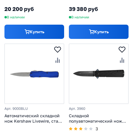
сплав
алюминий
20 200 руб
39 380 руб
В наличии
В наличии
Купить
Купить
Арт. 9000BLU
Арт. 3960
Автоматический складной
Складной
нож Kershaw Livewire, сталь
полуавтоматический нож
CPM MagnaCut, рукоять
Kershaw Barstow, сталь
3
алюминий, синий
8Cr13MoV, рукоять пластик