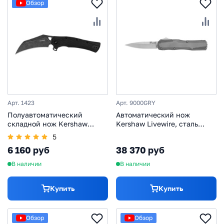
Обзор
Арт. 1423
Арт. 9000GRY
Полуавтоматический
Автоматический нож
складной нож Kershaw
Kershaw Livewire, сталь
Dawnstar, сталь 8Cr13MoV,
Magnacut, рукоять
5
рукоять GFN, черный
алюминий, серый
6 160 руб
38 370 руб
В наличии
В наличии
Купить
Купить
Обзор
Обзор