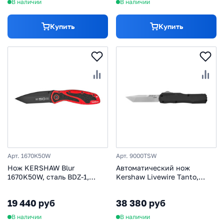
В наличии
В наличии
Купить
Купить
Арт. 1670K50W
Арт. 9000TSW
Нож KERSHAW Blur
Автоматический нож
1670K50W, сталь BDZ-1,
Kershaw Livewire Tanto,
рукоять алюминиевый
сталь Magnacut, рукоять
сплав (6061 T-6) / Trac-Tec
алюминий, черный
19 440 руб
38 380 руб
красно-черный
В наличии
В наличии