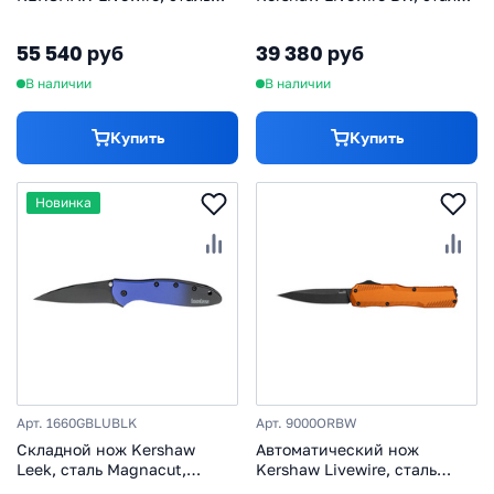
дамаск, рукоять алюминий
Magnacut, рукоять
алюминий, олива
55 540 руб
39 380 руб
В наличии
В наличии
Купить
Купить
Новинка
Арт. 1660GBLUBLK
Арт. 9000ORBW
Складной нож Kershaw
Автоматический нож
Leek, сталь Magnacut,
Kershaw Livewire, сталь
рукоять алюминиевый
MagnaCut, рукоять