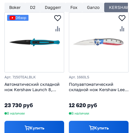
Boker
D2
Daggerr
Fox
Ganzo
KERSHAW
Обзор
Арт. 7150TEALBLK
Арт. 1660LS
Автоматический складной
Полуавтоматический
нож Kershaw Launch 8,
складной нож Kershaw Leek
сталь CPM 154, рукоять
Lone Star, сталь 14C28N,
алюминий/карбон
рукоять алюминий
23 730 руб
12 620 руб
В наличии
В наличии
Купить
Купить