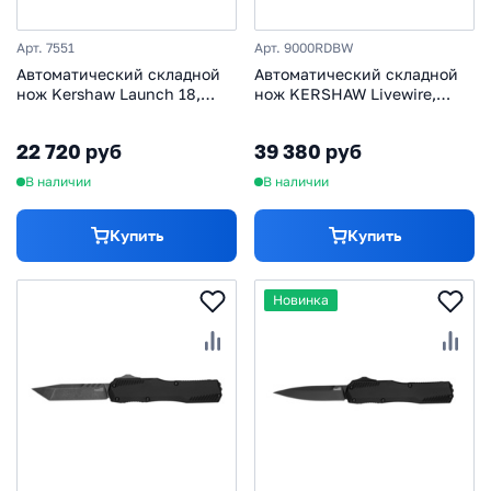
Арт. 7551
Арт. 9000RDBW
Автоматический складной
Автоматический складной
нож Kershaw Launch 18,
нож KERSHAW Livewire,
сталь CPM 154, рукоять
сталь Magnacut, рукоять
алюминий
алюминий, красный
22 720 руб
39 380 руб
В наличии
В наличии
Купить
Купить
Новинка