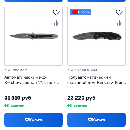
Обзор
Арт. 7951DAM
Арт. 1670BLKDAM
Автоматический нож
Полуавтоматический
Kershaw Launch 17, сталь
складной нож Kershaw Blur,
дамаск, рукоять
сталь Damascus, рукоять
алюминий/G10
алюминий, черный
31 310 руб
23 220 руб
В наличии
В наличии
Купить
Купить