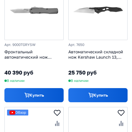
Арт. 9000TGRYSW
Арт. 7650
Фронтальный
Автоматический складной
автоматический нож
нож Kershaw Launch 13,
Kershaw Livewire Tanto,
сталь CPM154, рукоять
сталь MagnaCut, рукоять
алюминий
40 390 руб
25 750 руб
алюминий, серый
В наличии
В наличии
Купить
Купить
Обзор