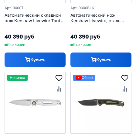
Арт. 9000T
Арт. 9000BLK
Автоматический складной
Автоматический нож
нож Kershaw Livewire Tanto,
Kershaw Livewire, сталь
сталь Magnacut, рукоять
Magnacut, рукоять
алюминий, черный
алюминий
40 390 руб
40 390 руб
В наличии
В наличии
Купить
Купить
Новинка
Обзор