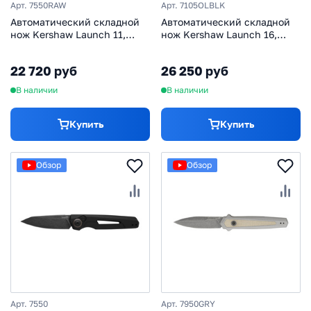
Арт. 7550RAW
Арт. 7105OLBLK
Автоматический складной
Автоматический складной
нож Kershaw Launch 11,
нож Kershaw Launch 16,
сталь CPM 154, рукоять
сталь CPM-M4 Cerakote,
алюминий
рукоять алюминий/trac-tec,
22 720 руб
26 250 руб
оливковый
В наличии
В наличии
Купить
Купить
Обзор
Обзор
Арт. 7550
Арт. 7950GRY