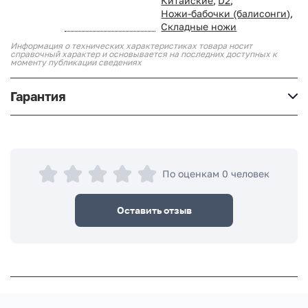
Китайские
,
D2
,
Ножи-бабочки (балисонги)
,
Складные ножи
Информация о технических характеристиках товара носит
справочный характер и основывается на последних доступных к
моменту публикации сведениях
Гарантия
По оценкам 0 человек
Оставить отзыв