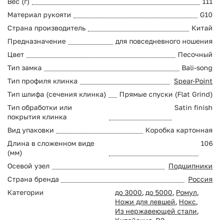
Вес (г)
111
Материал рукояти
G10
Страна производитель
Китай
Предназначение
для повседневного ношения
Цвет
Песочный
Тип замка
Bali-song
Тип профиля клинка
Spear-Point
Тип шлифа (сечения клинка)
Прямые спуски (Flat Grind)
Тип обработки или
Satin finish
покрытия клинка
Вид упаковки
Коробка картонная
Длина в сложенном виде
106
(мм)
Осевой узел
Подшипники
Страна бренда
Россия
Категории
до 3000
,
до 5000
,
Ромул
,
Ножи для левшей
,
Нокс
,
Из нержавеющей стали
,