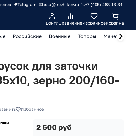
вонок
Telegram
help@nozhikov.ru
+7 (495) 268-13-34
Войти
Сравнение
Избранное
Корзина
ые
Российские
Военные
Топоры
Мачете, кукр
усок для заточки
5х10, зерно 200/160-
равнить
Избранное
зный
2 600 руб