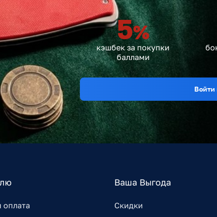
5
%
кэшбек за покупки
бо
баллами
Войти 
елю
Ваша Выгода
и оплата
Скидки