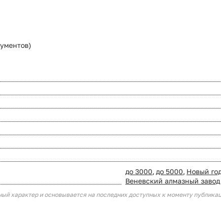
рументов)
до 3000
,
до 5000
,
Новый го
Веневский алмазный завод
ный характер и основывается на последних доступных к моменту публика