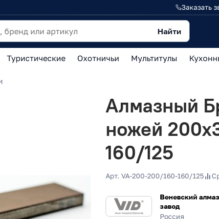
Заказать з
Найти
Туристические
Охотничьи
Мультитулы
Кухонн
и
Алмазный Бр
ножей 200х3
160/125
Арт. VA-200-200/160-160/125
С
Веневский алма
завод
Россия