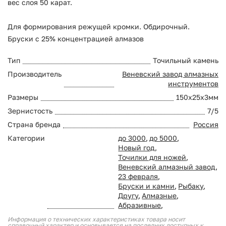
вес слоя 50 карат.
Для формирования режущей кромки. Обдирочный.
Бруски с 25% концентрацией алмазов
Тип
Точильный камень
Производитель
Веневский завод алмазных
инструментов
Размеры
150х25х3мм
Зернистость
7/5
Страна бренда
Россия
Категории
до 3000
,
до 5000
,
Новый год
,
Точилки для ножей
,
Веневский алмазный завод
,
23 февраля
,
Бруски и камни
,
Рыбаку
,
Другу
,
Алмазные
,
Абразивные
,
Информация о технических характеристиках товара носит
справочный характер и основывается на последних доступных к