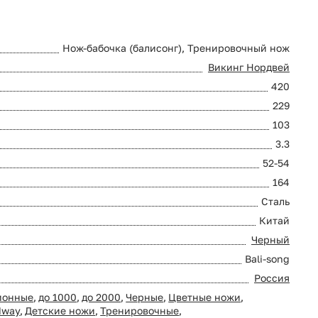
Нож-бабочка (балисонг), Тренировочный нож
Викинг Нордвей
420
229
103
3.3
52-54
164
Сталь
Китай
Черный
Bali-song
Россия
ионные
,
до 1000
,
до 2000
,
Черные
,
Цветные ножи
,
dway
,
Детские ножи
,
Тренировочные
,