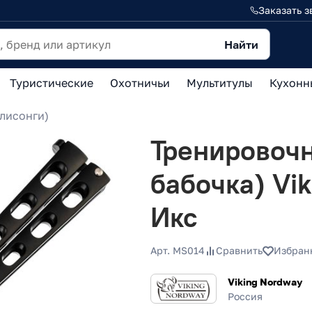
Заказать з
Найти
Туристические
Охотничьи
Мультитулы
Кухонн
лисонги)
Тренировочн
бабочка) Vi
Икс
Арт. MS014
Сравнить
Избран
Viking Nordway
Россия