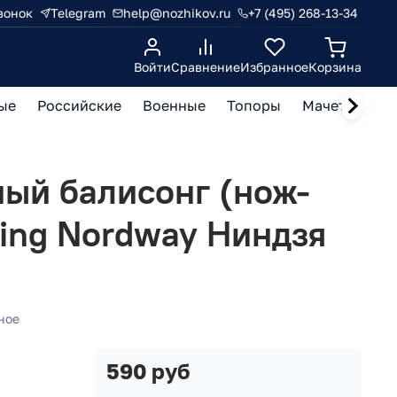
вонок
Telegram
help@nozhikov.ru
+7 (495) 268-13-34
Войти
Сравнение
Избранное
Корзина
ые
Российские
Военные
Топоры
Мачете, кукр
ый балисонг (нож-
king Nordway Ниндзя
ное
590 руб