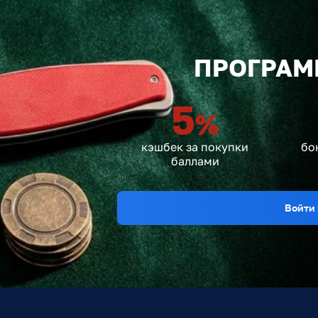
ПРОГРАМ
5
%
кэшбек за покупки
бо
баллами
Войти 