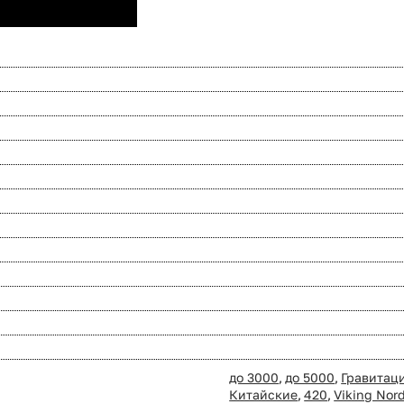
до 3000
,
до 5000
,
Гравитац
Китайские
,
420
,
Viking Nor