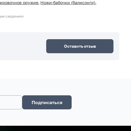
ировочное оружие
,
Ножи-бабочки (балисонги)
,
ции сведениях
Оставить отзыв
Подписаться