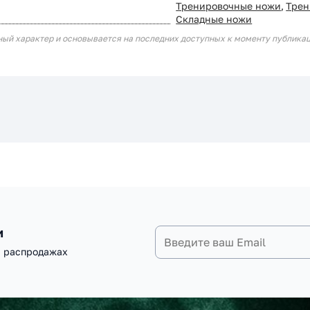
Тренировочные ножи
,
Трен
Складные ножи
ный характер и основывается на последних доступных к моменту публика
и
и распродажах