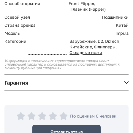
Способ открытия
Front Flipper,
Плавник (Flipper)
Осевой узел
Подшипники
Страна бренда
Китай
Модель
Impuls
Категории
Зарубежные
,
D2
,
Dr.Tech
,
Китайские
,
Флипперы
,
Складные ножи
Информация о технических характеристиках товара носит
справочный характер и основывается на последних доступных к
моменту публикации сведениях
Гарантия
По оценкам 0 человек
Оставить отзыв