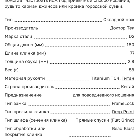
помогает настроить нож под привычный способ ношения,
будь то карман джинсов или кромка городской сумки.
Тип
Складной нож
Производитель
Доктор Тек
Марка стали
D2
Общая длина (мм)
180
Длина клинка (мм)
77
Толщина обуха (мм)
2.8
Вес (г)
58
Материал рукояти
Titanium TC4,
Титан
Страна производитель
Китай
Предназначение
для повседневного ношения
Тип замка
FrameLock
Тип профиля клинка
Drop Point
Тип шлифа (сечения клинка)
Прямые спуски (Flat Grind)
Тип обработки или
Bead Blast
покрытия клинка