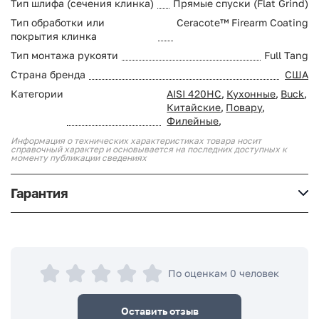
Тип шлифа (сечения клинка)
Прямые спуски (Flat Grind)
Тип обработки или
Ceracote™ Firearm Coating
покрытия клинка
Тип монтажа рукояти
Full Tang
Страна бренда
США
Категории
AISI 420HC
,
Кухонные
,
Buck
,
Китайские
,
Повару
,
Филейные
,
Информация о технических характеристиках товара носит
справочный характер и основывается на последних доступных к
моменту публикации сведениях
Гарантия
По оценкам 0 человек
Оставить отзыв