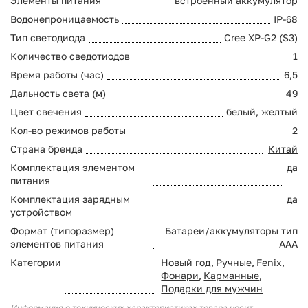
Элементы питания
встроенный аккумулятор
Водонепроницаемость
IP-68
Тип светодиода
Cree XP-G2 (S3)
Количество сведотиодов
1
Время работы (час)
6,5
Дальность света (м)
49
Цвет свечения
белый, желтый
Кол-во режимов работы
2
Страна бренда
Китай
Комплектация элементом
да
питания
Комплектация зарядным
да
устройством
Формат (типоразмер)
Батареи/аккумуляторы тип
элементов питания
AAA
Категории
Новый год
,
Ручные
,
Fenix
,
Фонари
,
Карманные
,
Подарки для мужчин
Информация о технических характеристиках товара носит