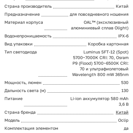
Страна производитель
Китай
Предназначение
для повседневного ношения
Материал корпуса
OAL™ (эксклюзивный
алюминиевый сплав Olight)
Водонепроницаемость
IPX-6
Вид упаковки
Коробка картонная
Тип светодиода
Luminus SFT-12 (Spot)
5700~7000K CRI: 70, Osram
P9 (Flood) 5700~6500K CRI:
70 и ультрафиолетовый
Wavelength 800 mW 365nm
Мощность, люмен
530
Дальность света (м)
130
Питание
Li-ion аккумулятор 580 mAh
3,6 В
Страна бренда
Китай
Модель
Oclip
Комплектация элементом
да