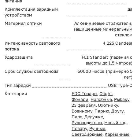
питания
Комплектация зарядным
да
устройством
Материал оптики
Алюминиевые отражатели,
защищенные минеральным
стеклом
Интенсивность светового
4 225 Candela
потока
Ударозащита
FL1 Standart (падения с
высоты до 1,5 метров)
Срок службы светодиода
50000 часов (примерно 5
лет)
Тип зарядки
USB Type-C
Категории
EDC Товары
,
Olight
,
Фонари
,
Налобные
,
Рыбаку
,
23 февраля
,
Охотнику
,
Военному
,
Парню
,
Другу
,
Папе
,
Дедушке
,
Руководителю
,
Новый год
,
Повару
,
Ручные
,
Светодиодные
,
Карманные
,